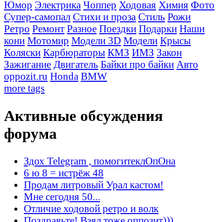
Юмор
Электрика
Чоппер
Ходовая
Химия
Фото
Супер-самопал
Стихи и проза
Стиль
Рожи
Ретро
Ремонт
Разное
Поездки
Подарки
Наши
кони
Мотомир
Модели 3D
Модели
Крысы
Коляски
Карбюраторы
КМЗ
ИМЗ
Закон
Зажигание
Двигатель
Байки про байки
Авто
oppozit.ru
Honda
BMW
more tags
Активные обсуждения
форума
Здох Telegram , помогитеклОпОна
6 ю 8 = истрёж 48
Продам литровый Урал кастом!
Мне сегодня 50...
Отличие ходовой ретро и волк
Поздравьте! Взял тоже оппозит)))