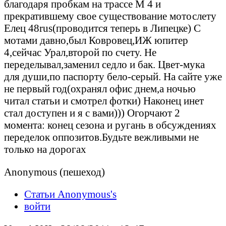
благодаря пробкам на трассе М 4 и
прекратившему свое существование мотослету
Елец 48rus(проводится теперь в Липецке) С
мотами давно,был Ковровец,ИЖ юпитер
4,cейчас Урал,второй по счету. Не
переделывал,заменил седло и бак. Цвет-мука
для души,по паспорту бело-серый. На сайте уже
не первый год(охранял офис днем,а ночью
читал статьи и смотрел фотки) Наконец инет
стал доступен и я с вами))) Огорчают 2
момента: конец сезона и ругань в обсуждениях
переделок оппозитов.Будьте вежливыми не
только на дорогах
Anonymous (пешеход)
Статьи Anonymous's
войти