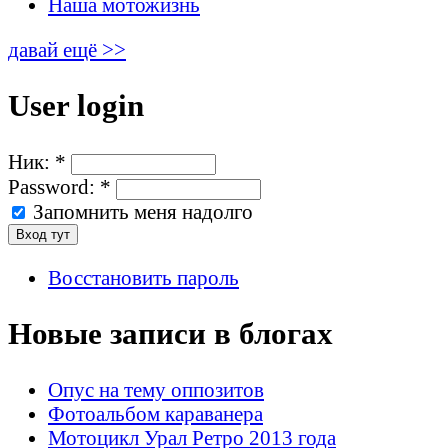
Наша мотожизнь
давай ещё >>
User login
Ник:
*
Password:
*
Запомнить меня надолго
Восстановить пароль
Новые записи в блогах
Опус на тему оппозитов
Фотоальбом караванера
Мотоцикл Урал Ретро 2013 года