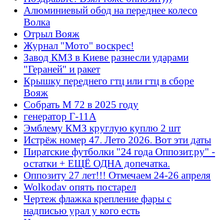
Алюминиевый обод на переднее колесо
Волка
Отрыл Вояж
Журнал "Мото" воскрес!
Завод КМЗ в Киеве разнесли ударами
"Гераней" и ракет
Крышку переднего гтц или гтц в сборе
Вояж
Собрать М 72 в 2025 году
генератор Г-11А
Эмблему КМЗ круглую куплю 2 шт
Истрёж номер 47. Лето 2026. Вот эти даты
Пиратские футболки "24 года Оппозит.ру" -
остатки + ЕЩЁ ОДНА допечатка.
Оппозиту 27 лет!!! Отмечаем 24-26 апреля
Wolkodav опять постарел
Чертеж флажка крепление фары с
надписью урал у кого есть