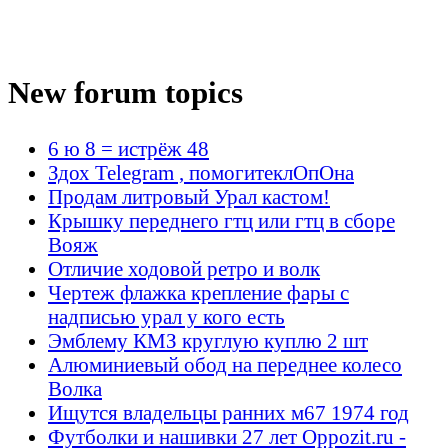
New forum topics
6 ю 8 = истрёж 48
Здох Telegram , помогитеклОпОна
Продам литровый Урал кастом!
Крышку переднего гтц или гтц в сборе
Вояж
Отличие ходовой ретро и волк
Чертеж флажка крепление фары с
надписью урал у кого есть
Эмблему КМЗ круглую куплю 2 шт
Алюминиевый обод на переднее колесо
Волка
Ищутся владельцы ранних м67 1974 год
Футболки и нашивки 27 лет Oppozit.ru -