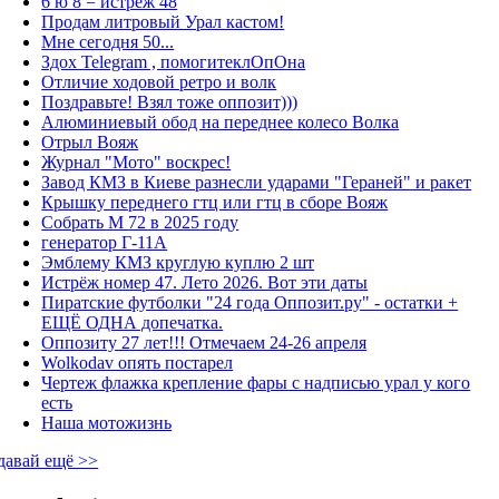
6 ю 8 = истрёж 48
Продам литровый Урал кастом!
Мне сегодня 50...
Здох Telegram , помогитеклОпОна
Отличие ходовой ретро и волк
Поздравьте! Взял тоже оппозит)))
Алюминиевый обод на переднее колесо Волка
Отрыл Вояж
Журнал "Мото" воскрес!
Завод КМЗ в Киеве разнесли ударами "Гераней" и ракет
Крышку переднего гтц или гтц в сборе Вояж
Собрать М 72 в 2025 году
генератор Г-11А
Эмблему КМЗ круглую куплю 2 шт
Истрёж номер 47. Лето 2026. Вот эти даты
Пиратские футболки "24 года Оппозит.ру" - остатки +
ЕЩЁ ОДНА допечатка.
Оппозиту 27 лет!!! Отмечаем 24-26 апреля
Wolkodav опять постарел
Чертеж флажка крепление фары с надписью урал у кого
есть
Наша мотожизнь
давай ещё >>