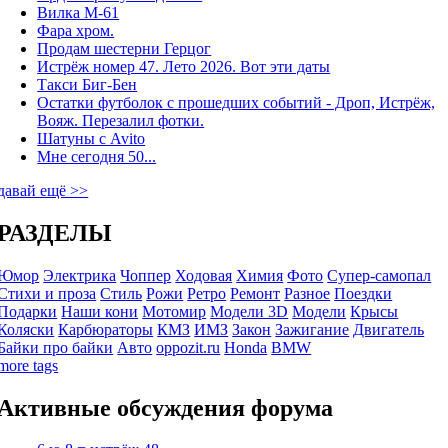
Вилка М-61
Фара хром.
Продам шестерни Герцог
Истрёж номер 47. Лето 2026. Вот эти даты
Такси Биг-Бен
Остатки футболок с прошедших событий - Дроп, Истрёж,
Вояж. Перезалил фотки.
Шатуны с Avito
Мне сегодня 50...
давай ещё >>
РАЗДЕЛЫ
Юмор
Электрика
Чоппер
Ходовая
Химия
Фото
Супер-самопал
Стихи и проза
Стиль
Рожи
Ретро
Ремонт
Разное
Поездки
Подарки
Наши кони
Мотомир
Модели 3D
Модели
Крысы
Коляски
Карбюраторы
КМЗ
ИМЗ
Закон
Зажигание
Двигатель
Байки про байки
Авто
oppozit.ru
Honda
BMW
more tags
Активные обсуждения форума