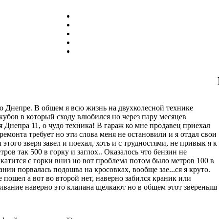
о Днепре. В общем я всю жизнь на двухколесной технике
кубов в который сходу влюбился но через пару месяцев
я Днепра 11, о чудо техника! В гараж ко мне продавец приехал
 ремонта требует но эти слова меня не остановили и я отдал свои
этого зверя завел и поехал, хоть и с трудностями, не привык я к
ров так 500 в горку и заглох.. Оказалось что бензин не
 катится с горки вниз но вот проблема потом было метров 100 в
кании порвалась подошва на кросовках, вообще зае...ся я круто.
е пошел а вот во второй нет, наверно забился краник или
кивание наверно это клапана щелкают но в общем этот звереныш