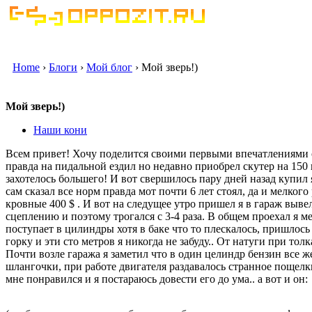
Home
›
Блоги
›
Мой блог
› Мой зверь!)
Мой зверь!)
Наши кони
Всем привет! Хочу поделится своими первыми впечатлениями 
правда на пидальной ездил но недавно приобрел скутер на 150 
захотелось большего! И вот свершилось пару дней назад купил 
сам сказал все норм правда мот почти 6 лет стоял, да и мелкого
кровные 400 $ . И вот на следущее утро пришел я в гараж вывел 
сцеплению и поэтому трогался с 3-4 раза. В общем проехал я мет
поступает в цилиндры хотя в баке что то плескалось, пришлось
горку и эти сто метров я никогда не забуду.. От натуги при тол
Почти возле гаража я заметил что в один целиндр бензин все ж
шлангочки, при работе двигателя раздавалось странное пощел
мне понравился и я постараюсь довести его до ума.. а вот и он: