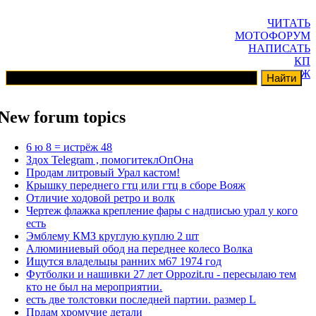
ЧИТАТЬ
МОТОФОРУМ
НАПИСАТЬ
КП
ГАРАЖ
New forum topics
6 ю 8 = истрёж 48
Здох Telegram , помогитеклОпОна
Продам литровый Урал кастом!
Крышку переднего гтц или гтц в сборе Вояж
Отличие ходовой ретро и волк
Чертеж флажка крепление фары с надписью урал у кого
есть
Эмблему КМЗ круглую куплю 2 шт
Алюминиевый обод на переднее колесо Волка
Ищутся владельцы ранних м67 1974 год
Футболки и нашивки 27 лет Oppozit.ru - пересылаю тем
кто не был на мероприятии.
есть две толстовки последней партии. размер L
Прдам хромучие детали