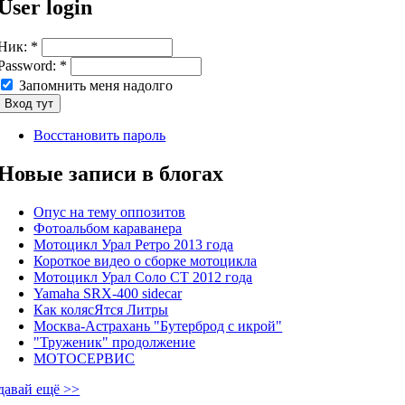
User login
Ник:
*
Password:
*
Запомнить меня надолго
Восстановить пароль
Новые записи в блогах
Опус на тему оппозитов
Фотоальбом караванера
Мотоцикл Урал Ретро 2013 года
Короткое видео о сборке мотоцикла
Мотоцикл Урал Соло СТ 2012 года
Yamaha SRX-400 sidecar
Как колясЯтся Литры
Москва-Астрахань "Бутерброд с икрой"
"Труженик" продолжение
МОТОСЕРВИС
давай ещё >>