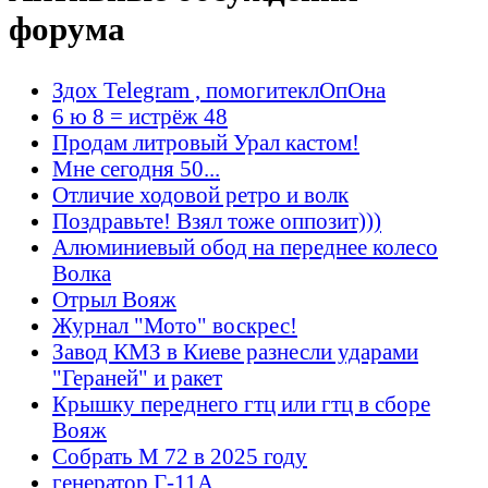
форума
Здох Telegram , помогитеклОпОна
6 ю 8 = истрёж 48
Продам литровый Урал кастом!
Мне сегодня 50...
Отличие ходовой ретро и волк
Поздравьте! Взял тоже оппозит)))
Алюминиевый обод на переднее колесо
Волка
Отрыл Вояж
Журнал "Мото" воскрес!
Завод КМЗ в Киеве разнесли ударами
"Гераней" и ракет
Крышку переднего гтц или гтц в сборе
Вояж
Собрать М 72 в 2025 году
генератор Г-11А