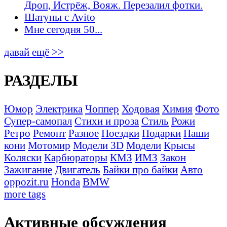
Дроп, Истрёж, Вояж. Перезалил фотки.
Шатуны с Avito
Мне сегодня 50...
давай ещё >>
РАЗДЕЛЫ
Юмор
Электрика
Чоппер
Ходовая
Химия
Фото
Супер-самопал
Стихи и проза
Стиль
Рожи
Ретро
Ремонт
Разное
Поездки
Подарки
Наши
кони
Мотомир
Модели 3D
Модели
Крысы
Коляски
Карбюраторы
КМЗ
ИМЗ
Закон
Зажигание
Двигатель
Байки про байки
Авто
oppozit.ru
Honda
BMW
more tags
Активные обсуждения