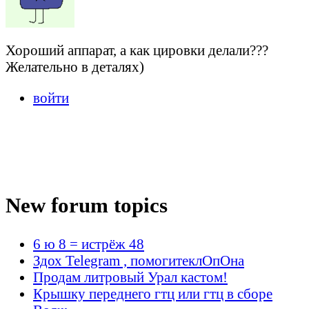
Хороший аппарат, а как цировки делали???
Желательно в деталях)
войти
New forum topics
6 ю 8 = истрёж 48
Здох Telegram , помогитеклОпОна
Продам литровый Урал кастом!
Крышку переднего гтц или гтц в сборе