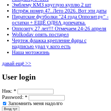
Эмблему КМЗ круглую куплю 2 шт
Истрёж номер 47. Лето 2026. Вот эти даты
Пиратские футболки "24 года Оппозит.ру" -
остатки + ЕЩЁ ОДНА допечатка.
Оппозиту 27 лет!!! Отмечаем 24-26 апреля
Wolkodav опять постарел
Чертеж флажка крепление фары с
надписью урал у кого есть
Наша мотожизнь
давай ещё >>
User login
Ник:
*
Password:
*
Запомнить меня надолго