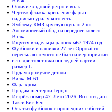
Вояж
Отличие ходовой ретро и волк
Чертеж флажка крепление фары с
надписью урал у кого есть
Эмблему КМЗ круглую куплю 2 шт
Алюминиевый обод на переднее колесо
Волка
Ищутся владельцы ранних м67 1974 год
Футболки и нашивки 27 лет Oppozit.ru -
пересылаю тем кто не был на мероприятии.
есть две толстовки последней партии.
размер L
Прдам хромучие детали
Вилка М-61
Фара хром.
Продам шестерни Герцог
Истрёж номер 47. Лето 2026. Вот эти даты
Такси Биг-Бен
Остатки футболок с прошедших событий -