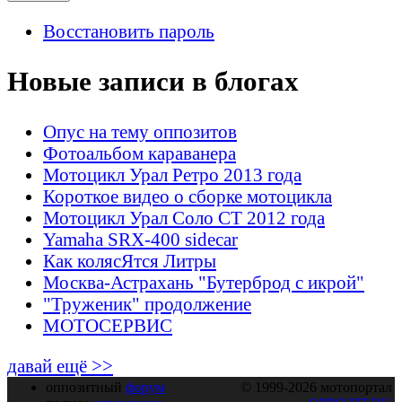
Восстановить пароль
Новые записи в блогах
Опус на тему оппозитов
Фотоальбом караванера
Мотоцикл Урал Ретро 2013 года
Короткое видео о сборке мотоцикла
Мотоцикл Урал Соло СТ 2012 года
Yamaha SRX-400 sidecar
Как колясЯтся Литры
Москва-Астрахань "Бутерброд с икрой"
"Труженик" продолжение
МОТОСЕРВИС
давай ещё >>
оппозитный
форум
© 1999-2026 мотопортал