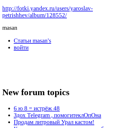
http://fotki.yandex.ru/users/yaroslav-
petrishhev/album/128552/
masan
Статьи masan's
войти
New forum topics
6 ю 8 = истрёж 48
Здох Telegram , помогитеклОпОна
Продам литровый Урал кастом!