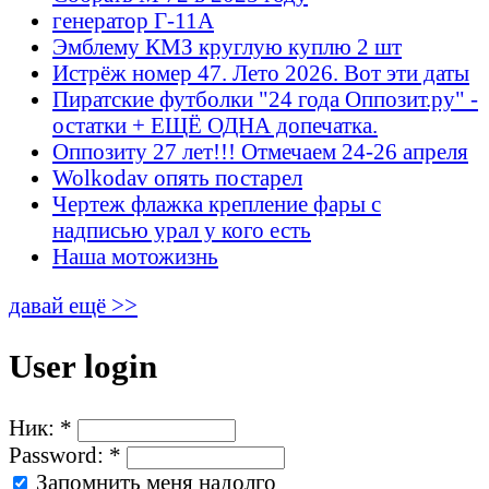
генератор Г-11А
Эмблему КМЗ круглую куплю 2 шт
Истрёж номер 47. Лето 2026. Вот эти даты
Пиратские футболки "24 года Оппозит.ру" -
остатки + ЕЩЁ ОДНА допечатка.
Оппозиту 27 лет!!! Отмечаем 24-26 апреля
Wolkodav опять постарел
Чертеж флажка крепление фары с
надписью урал у кого есть
Наша мотожизнь
давай ещё >>
User login
Ник:
*
Password:
*
Запомнить меня надолго