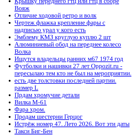
Крышку переднего гтц или гтц в сборе
Вояж
Отличие ходовой ретро и волк
Чертеж флажка крепление фары с
надписью урал у кого есть
Эмблему КМЗ круглую куплю 2 шт
Алюминиевый обод на переднее колесо
Волка
Ищутся владельцы ранних м67 1974 год
Футболки и нашивки 27 лет Oppozit.ru -
пересылаю тем кто не был на мероприятии.
есть две толстовки последней партии.
размер L
Прдам хромучие детали
Вилка М-61
Фара хром.
Продам шестерни Герцог
Истрёж номер 47. Лето 2026. Вот эти даты
Такси Биг-Бен