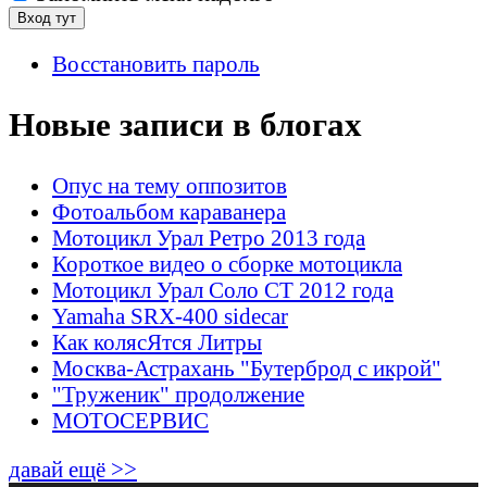
Восстановить пароль
Новые записи в блогах
Опус на тему оппозитов
Фотоальбом караванера
Мотоцикл Урал Ретро 2013 года
Короткое видео о сборке мотоцикла
Мотоцикл Урал Соло СТ 2012 года
Yamaha SRX-400 sidecar
Как колясЯтся Литры
Москва-Астрахань "Бутерброд с икрой"
"Труженик" продолжение
МОТОСЕРВИС
давай ещё >>