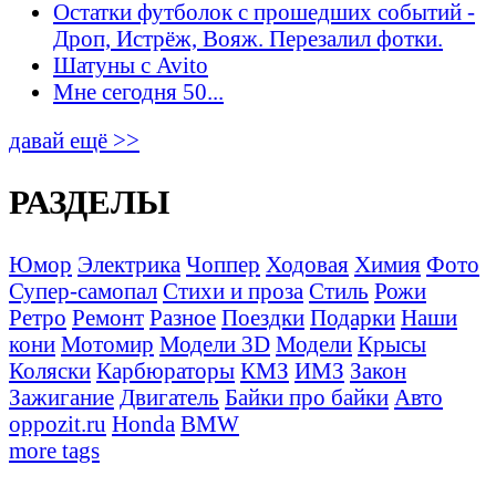
Остатки футболок с прошедших событий -
Дроп, Истрёж, Вояж. Перезалил фотки.
Шатуны с Avito
Мне сегодня 50...
давай ещё >>
РАЗДЕЛЫ
Юмор
Электрика
Чоппер
Ходовая
Химия
Фото
Супер-самопал
Стихи и проза
Стиль
Рожи
Ретро
Ремонт
Разное
Поездки
Подарки
Наши
кони
Мотомир
Модели 3D
Модели
Крысы
Коляски
Карбюраторы
КМЗ
ИМЗ
Закон
Зажигание
Двигатель
Байки про байки
Авто
oppozit.ru
Honda
BMW
more tags