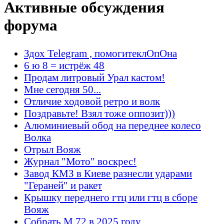
Активные обсуждения
форума
Здох Telegram , помогитеклОпОна
6 ю 8 = истрёж 48
Продам литровый Урал кастом!
Мне сегодня 50...
Отличие ходовой ретро и волк
Поздравьте! Взял тоже оппозит)))
Алюминиевый обод на переднее колесо
Волка
Отрыл Вояж
Журнал "Мото" воскрес!
Завод КМЗ в Киеве разнесли ударами
"Гераней" и ракет
Крышку переднего гтц или гтц в сборе
Вояж
Собрать М 72 в 2025 году