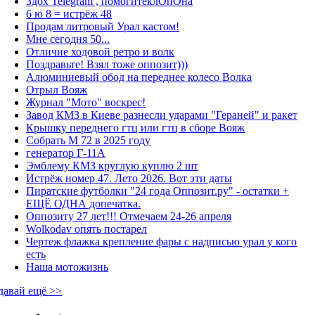
Здох Telegram , помогитеклОпОна
6 ю 8 = истрёж 48
Продам литровый Урал кастом!
Мне сегодня 50...
Отличие ходовой ретро и волк
Поздравьте! Взял тоже оппозит)))
Алюминиевый обод на переднее колесо Волка
Отрыл Вояж
Журнал "Мото" воскрес!
Завод КМЗ в Киеве разнесли ударами "Гераней" и ракет
Крышку переднего гтц или гтц в сборе Вояж
Собрать М 72 в 2025 году
генератор Г-11А
Эмблему КМЗ круглую куплю 2 шт
Истрёж номер 47. Лето 2026. Вот эти даты
Пиратские футболки "24 года Оппозит.ру" - остатки +
ЕЩЁ ОДНА допечатка.
Оппозиту 27 лет!!! Отмечаем 24-26 апреля
Wolkodav опять постарел
Чертеж флажка крепление фары с надписью урал у кого
есть
Наша мотожизнь
давай ещё >>