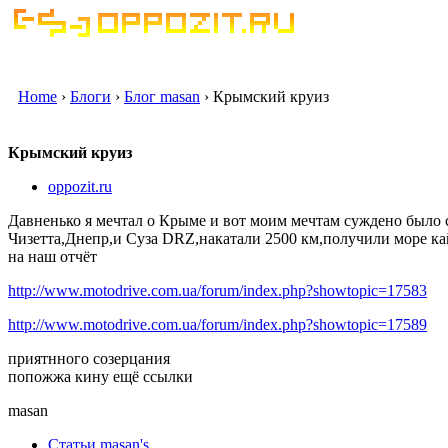
Home
›
Блоги
›
Блог masan
› Крымский круиз
Крымский круиз
oppozit.ru
Давненько я мечтал о Крыме и вот моим мечтам суждено было с
Чизетта,Днепр,и Суза DRZ,накатали 2500 км,получили море ка
на наш отчёт
http://www.motodrive.com.ua/forum/index.php?showtopic=17583
http://www.motodrive.com.ua/forum/index.php?showtopic=17589
приятнного созерцания
попожжа кину ещё ссылки
masan
Статьи masan's