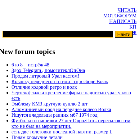
ЧИТАТЬ
МОТОФОРУМ
НАПИСАТЬ
КП
ГАРАЖ
New forum topics
6 ю 8 = истрёж 48
Здох Telegram , помогитеклОпОна
Продам литровый Урал кастом!
Крышку переднего гтц или гтц в сборе Вояж
Отличие ходовой ретро и волк
Чертеж флажка крепление фары с надписью урал у кого
есть
Эмблему КМЗ круглую куплю 2 шт
Алюминиевый обод на переднее колесо Волка
Ищутся владельцы ранних м67 1974 год
Футболки и нашивки 27 лет Oppozit.ru - пересылаю тем
кто не был на мероприятии.
есть две толстовки последней партии. размер L
Прдам хромучие детали