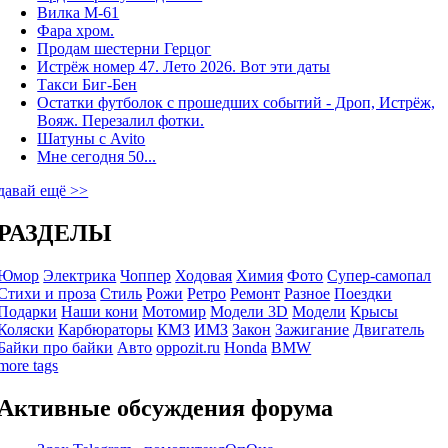
Вилка М-61
Фара хром.
Продам шестерни Герцог
Истрёж номер 47. Лето 2026. Вот эти даты
Такси Биг-Бен
Остатки футболок с прошедших событий - Дроп, Истрёж,
Вояж. Перезалил фотки.
Шатуны с Avito
Мне сегодня 50...
давай ещё >>
РАЗДЕЛЫ
Юмор
Электрика
Чоппер
Ходовая
Химия
Фото
Супер-самопал
Стихи и проза
Стиль
Рожи
Ретро
Ремонт
Разное
Поездки
Подарки
Наши кони
Мотомир
Модели 3D
Модели
Крысы
Коляски
Карбюраторы
КМЗ
ИМЗ
Закон
Зажигание
Двигатель
Байки про байки
Авто
oppozit.ru
Honda
BMW
more tags
Активные обсуждения форума