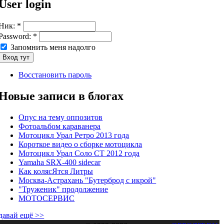
User login
Ник:
*
Password:
*
Запомнить меня надолго
Восстановить пароль
Новые записи в блогах
Опус на тему оппозитов
Фотоальбом караванера
Мотоцикл Урал Ретро 2013 года
Короткое видео о сборке мотоцикла
Мотоцикл Урал Соло СТ 2012 года
Yamaha SRX-400 sidecar
Как колясЯтся Литры
Москва-Астрахань "Бутерброд с икрой"
"Труженик" продолжение
МОТОСЕРВИС
давай ещё >>