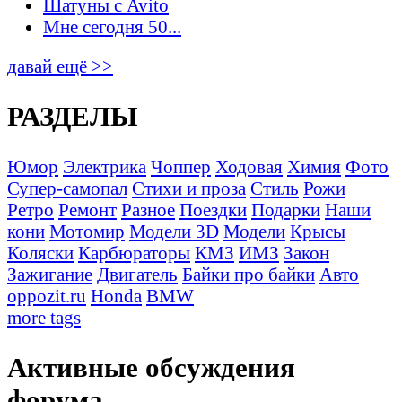
Шатуны с Avito
Мне сегодня 50...
давай ещё >>
РАЗДЕЛЫ
Юмор
Электрика
Чоппер
Ходовая
Химия
Фото
Супер-самопал
Стихи и проза
Стиль
Рожи
Ретро
Ремонт
Разное
Поездки
Подарки
Наши
кони
Мотомир
Модели 3D
Модели
Крысы
Коляски
Карбюраторы
КМЗ
ИМЗ
Закон
Зажигание
Двигатель
Байки про байки
Авто
oppozit.ru
Honda
BMW
more tags
Активные обсуждения
форума