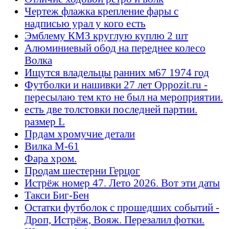
Чертеж флажка крепление фары с
надписью урал у кого есть
Эмблему КМЗ круглую куплю 2 шт
Алюминиевый обод на переднее колесо
Волка
Ищутся владельцы ранних м67 1974 год
Футболки и нашивки 27 лет Oppozit.ru -
пересылаю тем кто не был на мероприятии.
есть две толстовки последней партии.
размер L
Прдам хромучие детали
Вилка М-61
Фара хром.
Продам шестерни Герцог
Истрёж номер 47. Лето 2026. Вот эти даты
Такси Биг-Бен
Остатки футболок с прошедших событий -
Дроп, Истрёж, Вояж. Перезалил фотки.