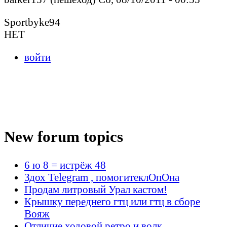
Sportbyke94
НЕТ
войти
New forum topics
6 ю 8 = истрёж 48
Здох Telegram , помогитеклОпОна
Продам литровый Урал кастом!
Крышку переднего гтц или гтц в сборе
Вояж
Отличие ходовой ретро и волк