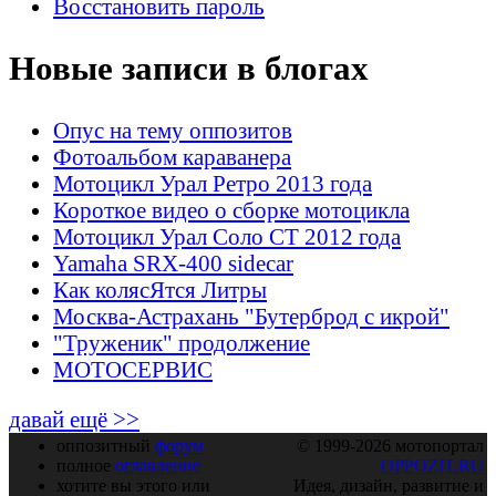
Восстановить пароль
Новые записи в блогах
Опус на тему оппозитов
Фотоальбом караванера
Мотоцикл Урал Ретро 2013 года
Короткое видео о сборке мотоцикла
Мотоцикл Урал Соло СТ 2012 года
Yamaha SRX-400 sidecar
Как колясЯтся Литры
Москва-Астрахань "Бутерброд с икрой"
"Труженик" продолжение
МОТОСЕРВИС
давай ещё >>
оппозитный
форум
© 1999-2026 мотопортал
полное
оглавление
OPPOZIT.RU
хотите вы этого или
Идея, дизайн, развитие и