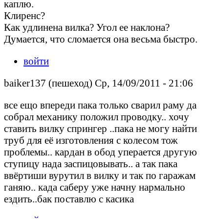
каплю.
Клиренс?
Как удлинена вилка? Угол ее наклона?
Думается, что сломается она весьма быстро.
войти
baiker137 (пешеход) Ср, 14/09/2011 - 21:06
все ещо впереди пака только сварил раму да
собрал механику положил проводку.. хочу
ставить вилку спрингер ..пака не могу найти
труб для её изготовления с колесом тож
проблемы.. кардан в обод уперается другую
ступицу нада заспицовывать.. а так пака
ввёртиши вурутил в вилку и так по гаражам
ганяю.. када саберу уже начну нармально
ездить..бак поставлю с касика