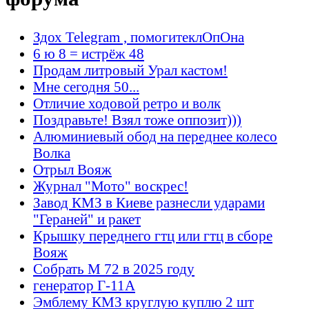
Здох Telegram , помогитеклОпОна
6 ю 8 = истрёж 48
Продам литровый Урал кастом!
Мне сегодня 50...
Отличие ходовой ретро и волк
Поздравьте! Взял тоже оппозит)))
Алюминиевый обод на переднее колесо
Волка
Отрыл Вояж
Журнал "Мото" воскрес!
Завод КМЗ в Киеве разнесли ударами
"Гераней" и ракет
Крышку переднего гтц или гтц в сборе
Вояж
Собрать М 72 в 2025 году
генератор Г-11А
Эмблему КМЗ круглую куплю 2 шт