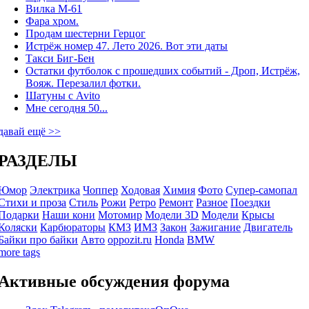
Вилка М-61
Фара хром.
Продам шестерни Герцог
Истрёж номер 47. Лето 2026. Вот эти даты
Такси Биг-Бен
Остатки футболок с прошедших событий - Дроп, Истрёж,
Вояж. Перезалил фотки.
Шатуны с Avito
Мне сегодня 50...
давай ещё >>
РАЗДЕЛЫ
Юмор
Электрика
Чоппер
Ходовая
Химия
Фото
Супер-самопал
Стихи и проза
Стиль
Рожи
Ретро
Ремонт
Разное
Поездки
Подарки
Наши кони
Мотомир
Модели 3D
Модели
Крысы
Коляски
Карбюраторы
КМЗ
ИМЗ
Закон
Зажигание
Двигатель
Байки про байки
Авто
oppozit.ru
Honda
BMW
more tags
Активные обсуждения форума