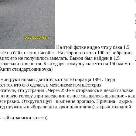
На этой фотке видно что у бака 1.5
ге на байк слет в Лагойск. На скорости около 100 от вибрации
иях его не получилось заделать. Выход был найден в 1.5
 зделали отверстия. Благодаря этому я узнал что на 150 км мот
 9,кпп стандарт,одиночка)
 мои руки новый двигатель от мт10 образца 1991. Перд
ял тех кто его сделал, в механизме грм шестерня
игателе, это устранил . Через 250 км оторвалось в левой галовке
ил новую голову ,при заведении из нее слышалось шыпение - как
 все равно. Открутил щуп - шыпение пропало. Причина - дырка
 под пружины выбирали до дырки пропилили) закрыл холодной
 гайка запаски колеса).