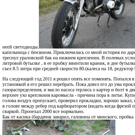
неей светодиоды.
капельница с бензином. Приключилась со мной история по даро
треснул ураловский бак на нижнем креплении. В полевых услов
литровой бутылке , в ее пробку ввинтили краник, в дне бутылки
съел 8.5 литра при средней скорости 80.(калеса на 18, редуктор
На следующий год 2011 я решил опять все поменять. Попался в
установкой я его решил перебрать. Пока довел его до ума прокл
газораспределения, и масло насоса терлись о картер и болт в дв
верхнее ухо креплкния каромысла - причина пора в литье. Куп
голова воздух пропускает, проверил прокладки, хорошо зажал,
в голове между ребер под карбюратором (видать когда фрезой
сваркой. Прооехал 2000 все нормально.
Бак от касика (бардачок заварил, галовина от минского, пробка -