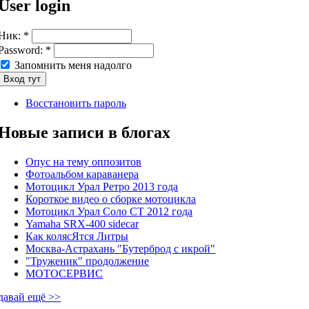
User login
Ник:
*
Password:
*
Запомнить меня надолго
Восстановить пароль
Новые записи в блогах
Опус на тему оппозитов
Фотоальбом караванера
Мотоцикл Урал Ретро 2013 года
Короткое видео о сборке мотоцикла
Мотоцикл Урал Соло СТ 2012 года
Yamaha SRX-400 sidecar
Как колясЯтся Литры
Москва-Астрахань "Бутерброд с икрой"
"Труженик" продолжение
МОТОСЕРВИС
давай ещё >>