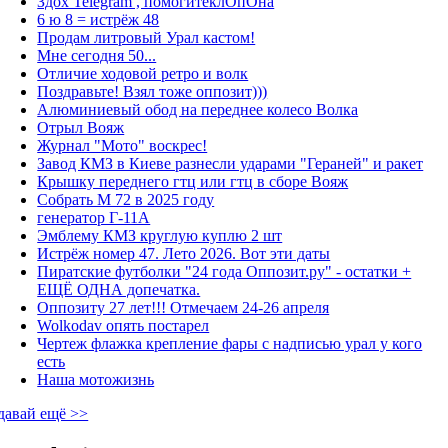
Здох Telegram , помогитеклОпОна
6 ю 8 = истрёж 48
Продам литровый Урал кастом!
Мне сегодня 50...
Отличие ходовой ретро и волк
Поздравьте! Взял тоже оппозит)))
Алюминиевый обод на переднее колесо Волка
Отрыл Вояж
Журнал "Мото" воскрес!
Завод КМЗ в Киеве разнесли ударами "Гераней" и ракет
Крышку переднего гтц или гтц в сборе Вояж
Собрать М 72 в 2025 году
генератор Г-11А
Эмблему КМЗ круглую куплю 2 шт
Истрёж номер 47. Лето 2026. Вот эти даты
Пиратские футболки "24 года Оппозит.ру" - остатки +
ЕЩЁ ОДНА допечатка.
Оппозиту 27 лет!!! Отмечаем 24-26 апреля
Wolkodav опять постарел
Чертеж флажка крепление фары с надписью урал у кого
есть
Наша мотожизнь
давай ещё >>