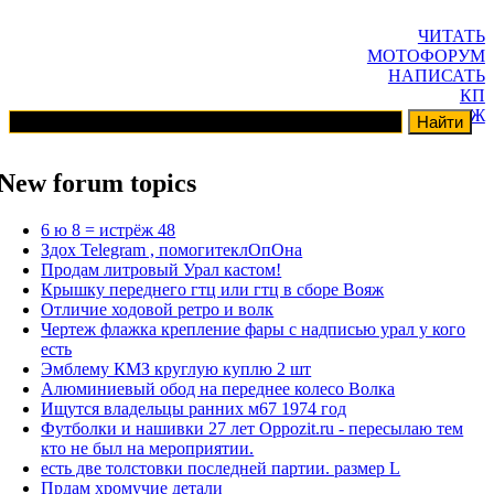
ЧИТАТЬ
МОТОФОРУМ
НАПИСАТЬ
КП
ГАРАЖ
New forum topics
6 ю 8 = истрёж 48
Здох Telegram , помогитеклОпОна
Продам литровый Урал кастом!
Крышку переднего гтц или гтц в сборе Вояж
Отличие ходовой ретро и волк
Чертеж флажка крепление фары с надписью урал у кого
есть
Эмблему КМЗ круглую куплю 2 шт
Алюминиевый обод на переднее колесо Волка
Ищутся владельцы ранних м67 1974 год
Футболки и нашивки 27 лет Oppozit.ru - пересылаю тем
кто не был на мероприятии.
есть две толстовки последней партии. размер L
Прдам хромучие детали