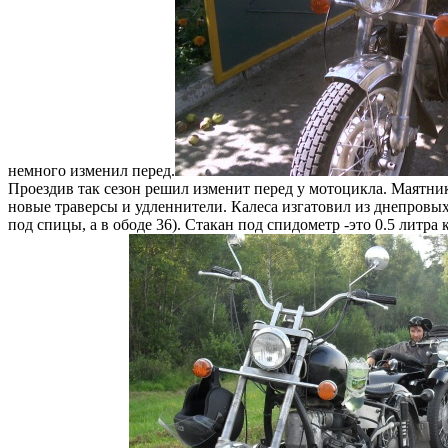
немного изменил перед.
Проездив так сезон решил изменит перед у мотоцикла. Маятни
новые траверсы и удленнители. Калеса изгатовил из днепровых 
под спицы, а в ободе 36). Стакан под спидометр -это 0.5 литра