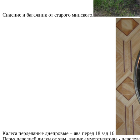
Сидение и багажник от старого минского.
Калеса перделаные днепровые + ява перед 18 зад 16.
Перья передней вилки от явы, задние аммортизаторы - передел