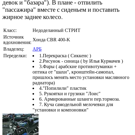
девок и "базара"). В плане - отпилить
"пассажира" вместе с сиденьем и поставить
жирное заднее колесо.
Класс:
Недоделанный СТРИТ
Источник
Хонда CBR 400-K
вдохновения:
Владелец:
АРБ
Переделки:
1.Перекраска ( Сиккенс )
2.Рисунок - синица ( by Илья Курмачев )
3.Фары ( арабские противотуманки +
оптика от "шахи", кронштейн-самопал,
пришлось менять место установки маслянного
радиатора)
4."Попилили" пластик
5. Рукоятки и грузики "Лоис"
6. Армированные шланги пер.тормоза.
7. Куча самодельной мелочевки для
"установки и компоновки"