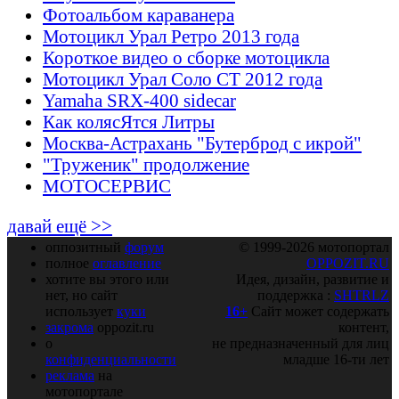
Фотоальбом караванера
Мотоцикл Урал Ретро 2013 года
Короткое видео о сборке мотоцикла
Мотоцикл Урал Соло СТ 2012 года
Yamaha SRX-400 sidecar
Как колясЯтся Литры
Москва-Астрахань "Бутерброд с икрой"
"Труженик" продолжение
МОТОСЕРВИС
давай ещё >>
оппозитный
форум
© 1999-2026 мотопортал
полное
оглавление
OPPOZIT.RU
хотите вы этого или
Идея, дизайн, развитие и
нет, но сайт
поддержка :
SHTRLZ
использует
куки
16+
Сайт может содержать
закрома
oppozit.ru
контент,
о
не предназначенный для лиц
конфиденциальности
младше 16-ти лет
реклама
на
мотопортале