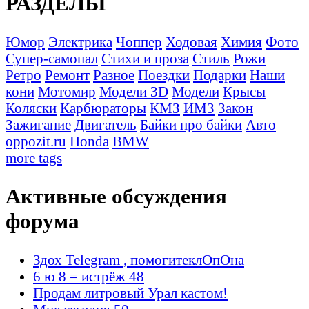
РАЗДЕЛЫ
Юмор
Электрика
Чоппер
Ходовая
Химия
Фото
Супер-самопал
Стихи и проза
Стиль
Рожи
Ретро
Ремонт
Разное
Поездки
Подарки
Наши
кони
Мотомир
Модели 3D
Модели
Крысы
Коляски
Карбюраторы
КМЗ
ИМЗ
Закон
Зажигание
Двигатель
Байки про байки
Авто
oppozit.ru
Honda
BMW
more tags
Активные обсуждения
форума
Здох Telegram , помогитеклОпОна
6 ю 8 = истрёж 48
Продам литровый Урал кастом!