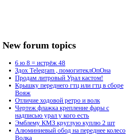
New forum topics
6 ю 8 = истрёж 48
Здох Telegram , помогитеклОпОна
Продам литровый Урал кастом!
Крышку переднего гтц или гтц в сборе
Вояж
Отличие ходовой ретро и волк
Чертеж флажка крепление фары с
надписью урал у кого есть
Эмблему КМЗ круглую куплю 2 шт
Алюминиевый обод на переднее колесо
Волка