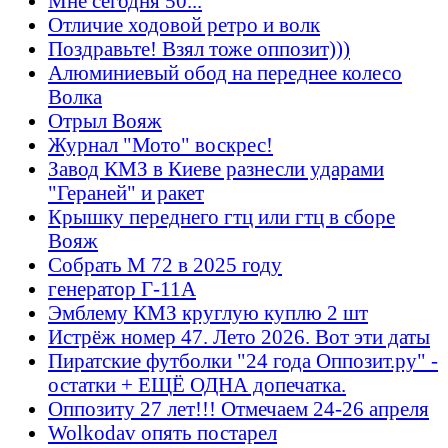
Мне сегодня 50...
Отличие ходовой ретро и волк
Поздравьте! Взял тоже оппозит)))
Алюминиевый обод на переднее колесо
Волка
Отрыл Вояж
Журнал "Мото" воскрес!
Завод КМЗ в Киеве разнесли ударами
"Гераней" и ракет
Крышку переднего гтц или гтц в сборе
Вояж
Собрать М 72 в 2025 году
генератор Г-11А
Эмблему КМЗ круглую куплю 2 шт
Истрёж номер 47. Лето 2026. Вот эти даты
Пиратские футболки "24 года Оппозит.ру" -
остатки + ЕЩЁ ОДНА допечатка.
Оппозиту 27 лет!!! Отмечаем 24-26 апреля
Wolkodav опять постарел