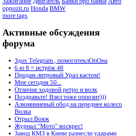
Зажигание
Двигатель
Байки про байки
Авто
oppozit.ru
Honda
BMW
more tags
Активные обсуждения
форума
Здох Telegram , помогитеклОпОна
6 ю 8 = истрёж 48
Продам литровый Урал кастом!
Мне сегодня 50...
Отличие ходовой ретро и волк
Поздравьте! Взял тоже оппозит)))
Алюминиевый обод на переднее колесо
Волка
Отрыл Вояж
Журнал "Мото" воскрес!
Завод КМЗ в Киеве разнесли ударами