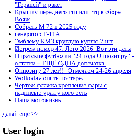
"Гераней" и ракет
Крышку переднего гтц или гтц в сборе
Вояж
Собрать М 72 в 2025 году
генератор Г-11А
Эмблему КМЗ круглую куплю 2 шт
Истрёж номер 47. Лето 2026. Вот эти даты
Пиратские футболки "24 года Оппозит.ру" -
остатки + ЕЩЁ ОДНА допечатка.
Оппозиту 27 лет!!! Отмечаем 24-26 апреля
Wolkodav опять постарел
Чертеж флажка крепление фары с
надписью урал у кого есть
Наша мотожизнь
давай ещё >>
User login