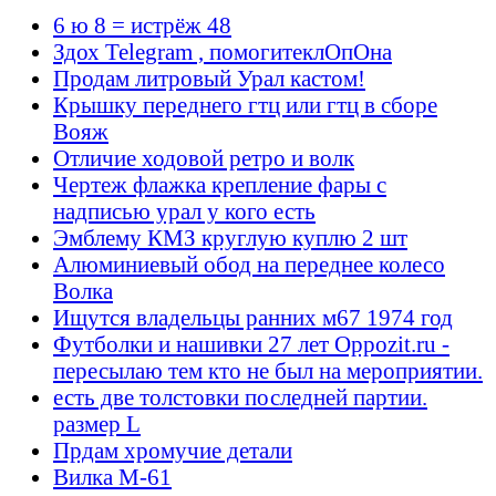
6 ю 8 = истрёж 48
Здох Telegram , помогитеклОпОна
Продам литровый Урал кастом!
Крышку переднего гтц или гтц в сборе
Вояж
Отличие ходовой ретро и волк
Чертеж флажка крепление фары с
надписью урал у кого есть
Эмблему КМЗ круглую куплю 2 шт
Алюминиевый обод на переднее колесо
Волка
Ищутся владельцы ранних м67 1974 год
Футболки и нашивки 27 лет Oppozit.ru -
пересылаю тем кто не был на мероприятии.
есть две толстовки последней партии.
размер L
Прдам хромучие детали
Вилка М-61