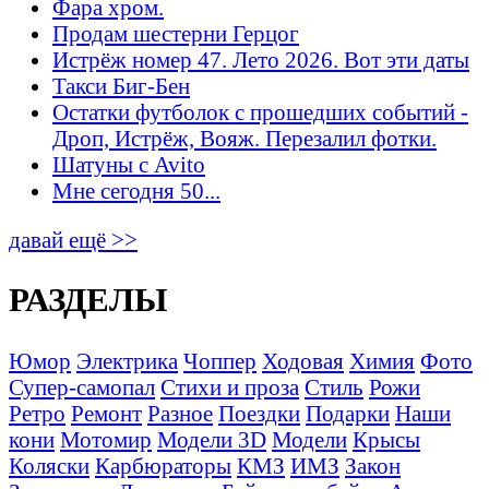
Фара хром.
Продам шестерни Герцог
Истрёж номер 47. Лето 2026. Вот эти даты
Такси Биг-Бен
Остатки футболок с прошедших событий -
Дроп, Истрёж, Вояж. Перезалил фотки.
Шатуны с Avito
Мне сегодня 50...
давай ещё >>
РАЗДЕЛЫ
Юмор
Электрика
Чоппер
Ходовая
Химия
Фото
Супер-самопал
Стихи и проза
Стиль
Рожи
Ретро
Ремонт
Разное
Поездки
Подарки
Наши
кони
Мотомир
Модели 3D
Модели
Крысы
Коляски
Карбюраторы
КМЗ
ИМЗ
Закон