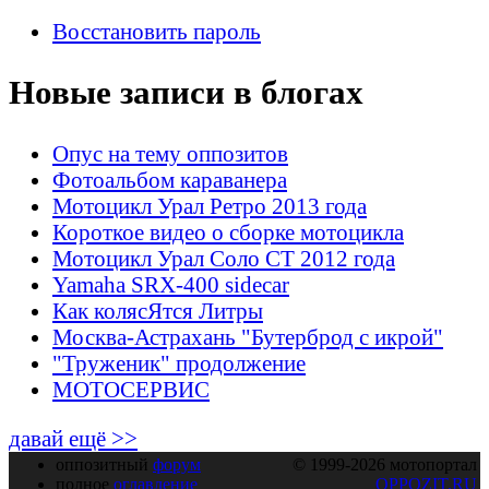
Восстановить пароль
Новые записи в блогах
Опус на тему оппозитов
Фотоальбом караванера
Мотоцикл Урал Ретро 2013 года
Короткое видео о сборке мотоцикла
Мотоцикл Урал Соло СТ 2012 года
Yamaha SRX-400 sidecar
Как колясЯтся Литры
Москва-Астрахань "Бутерброд с икрой"
"Труженик" продолжение
МОТОСЕРВИС
давай ещё >>
оппозитный
форум
© 1999-2026 мотопортал
полное
оглавление
OPPOZIT.RU