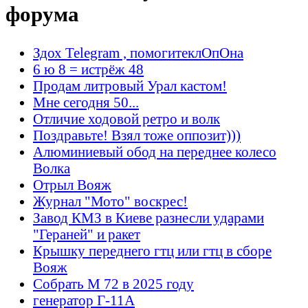
форума
Здох Telegram , помогитеклОпОна
6 ю 8 = истрёж 48
Продам литровый Урал кастом!
Мне сегодня 50...
Отличие ходовой ретро и волк
Поздравьте! Взял тоже оппозит)))
Алюминиевый обод на переднее колесо
Волка
Отрыл Вояж
Журнал "Мото" воскрес!
Завод КМЗ в Киеве разнесли ударами
"Гераней" и ракет
Крышку переднего гтц или гтц в сборе
Вояж
Собрать М 72 в 2025 году
генератор Г-11А