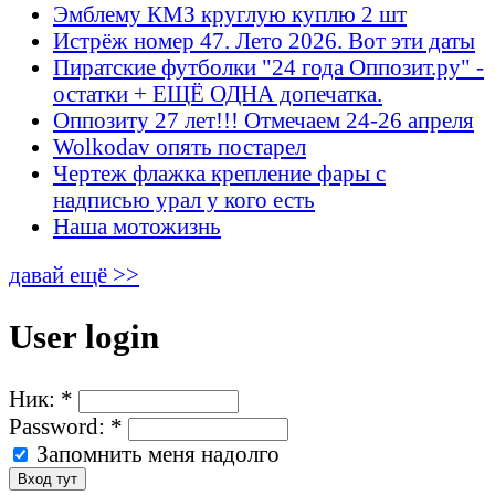
Эмблему КМЗ круглую куплю 2 шт
Истрёж номер 47. Лето 2026. Вот эти даты
Пиратские футболки "24 года Оппозит.ру" -
остатки + ЕЩЁ ОДНА допечатка.
Оппозиту 27 лет!!! Отмечаем 24-26 апреля
Wolkodav опять постарел
Чертеж флажка крепление фары с
надписью урал у кого есть
Наша мотожизнь
давай ещё >>
User login
Ник:
*
Password:
*
Запомнить меня надолго