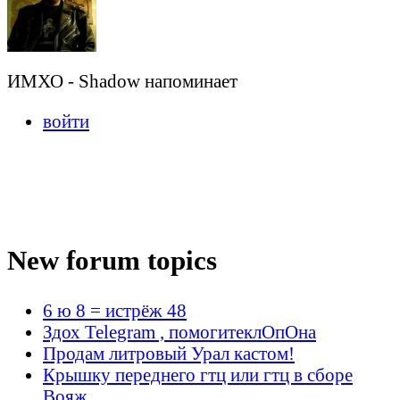
ИМХО - Shadow напоминает
войти
New forum topics
6 ю 8 = истрёж 48
Здох Telegram , помогитеклОпОна
Продам литровый Урал кастом!
Крышку переднего гтц или гтц в сборе
Вояж