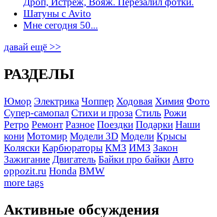
Дроп, Истрёж, Вояж. Перезалил фотки.
Шатуны с Avito
Мне сегодня 50...
давай ещё >>
РАЗДЕЛЫ
Юмор
Электрика
Чоппер
Ходовая
Химия
Фото
Супер-самопал
Стихи и проза
Стиль
Рожи
Ретро
Ремонт
Разное
Поездки
Подарки
Наши
кони
Мотомир
Модели 3D
Модели
Крысы
Коляски
Карбюраторы
КМЗ
ИМЗ
Закон
Зажигание
Двигатель
Байки про байки
Авто
oppozit.ru
Honda
BMW
more tags
Активные обсуждения