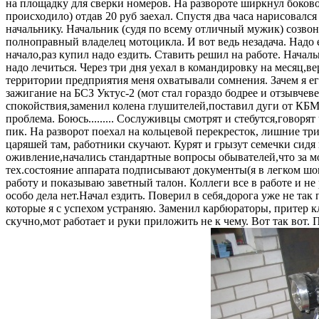
на площадку для сверки номеров. На развороте ширкнул боково
происходило) отдав 20 руб заехал. Спустя два часа нарисовался
начальнику. Начальник (судя по всему отличный мужик) созвон
полноправный владелец мотоцикла. И вот ведь незадача. Надо ехат
начало,раз купил надо ездить. Ставить решил на работе. Началь
надо лечиться. Через три дня уехал в командировку на месяц,в
территории предприятия меня охватывали сомнения. Зачем я е
зажигание на БСЗ Уктус-2 (мот стал гораздо бодрее и отзывчев
спокойствия,заменил колена глушителей,поставил дуги от КБМ
проблема. Боюсь......... Сослуживцы смотрят и стебутся,говорят 
пик. На разворот поехал на кольцевой перекресток, лишние тр
царяшей там, работники скучают. Курят и грызут семечки сидя
оживление,начались стандартные вопросы обывателей,что за мот
тех.состояние аппарата подписывают документы(я в легком шок
работу и показываю заветный талон. Коллеги все в работе и не
особо дела нет.Начал ездить. Поверил в себя,дорога уже не та
которые я с успехом устраняю. Заменил карбюраторы, притер кл
скучно,мот работает и руки приложить не к чему. Вот так вот. 