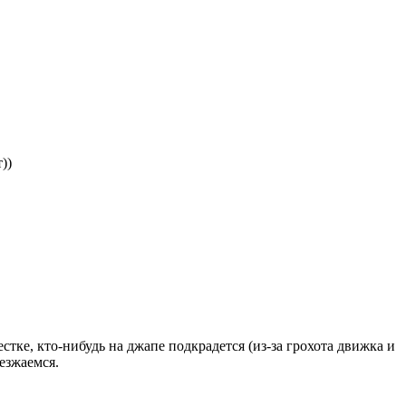
))
естке, кто-нибудь на джапе подкрадется (из-за грохота движка и
езжаемся.