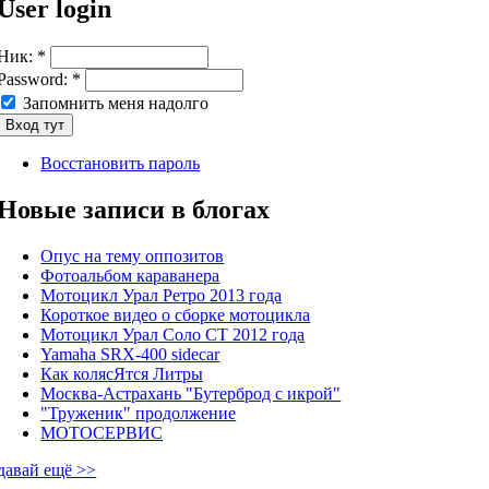
User login
Ник:
*
Password:
*
Запомнить меня надолго
Восстановить пароль
Новые записи в блогах
Опус на тему оппозитов
Фотоальбом караванера
Мотоцикл Урал Ретро 2013 года
Короткое видео о сборке мотоцикла
Мотоцикл Урал Соло СТ 2012 года
Yamaha SRX-400 sidecar
Как колясЯтся Литры
Москва-Астрахань "Бутерброд с икрой"
"Труженик" продолжение
МОТОСЕРВИС
давай ещё >>