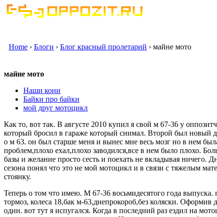
Home
›
Блоги
›
Блог красный пролетарий
› майне мото
майне мото
Наши кони
Байки про байки
мой друг мотоцикл
Как то, вот так. В августе 2010 купил я свой м 67-36 у оппозитч
который бросил в гараже который снимал. Второй был новый д
о м 63. он был старше меня и вынес мне весь мозг но в нем был
проблем,плохо ехал,плохо заводился,все в нем было плохо. Бо
базы и желание просто сесть и поехать не вкладывая ничего. Д
сезона понял что это не мой мотоцикл и в связи с тяжелым ма
стоянку.
Теперь о том что имею. М 67-36 восьмидесятого года выпуска.
тормоз, колеса 18,бак м-63,днепрокороб,без коляски. Оформив 
один. вот тут я испугался. Когда в последний раз ездил на мот