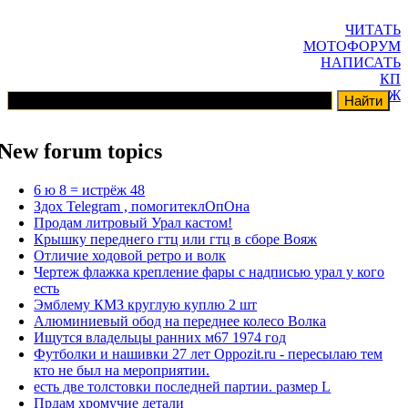
ЧИТАТЬ
МОТОФОРУМ
НАПИСАТЬ
КП
ГАРАЖ
New forum topics
6 ю 8 = истрёж 48
Здох Telegram , помогитеклОпОна
Продам литровый Урал кастом!
Крышку переднего гтц или гтц в сборе Вояж
Отличие ходовой ретро и волк
Чертеж флажка крепление фары с надписью урал у кого
есть
Эмблему КМЗ круглую куплю 2 шт
Алюминиевый обод на переднее колесо Волка
Ищутся владельцы ранних м67 1974 год
Футболки и нашивки 27 лет Oppozit.ru - пересылаю тем
кто не был на мероприятии.
есть две толстовки последней партии. размер L
Прдам хромучие детали