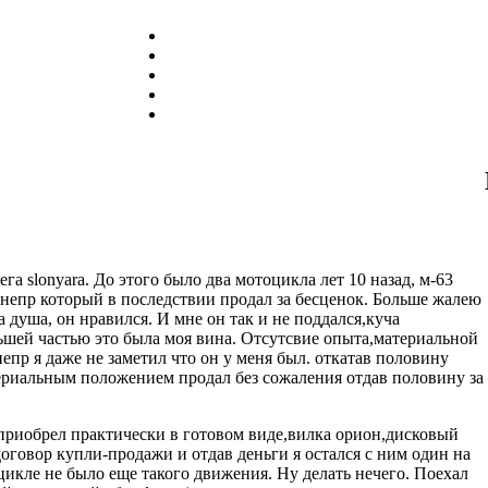
ега slonyara. До этого было два мотоцикла лет 10 назад, м-63
непр который в последствии продал за бесценок. Больше жалею
а душа, он нравился. И мне он так и не поддался,куча
льшей частью это была моя вина. Отсутсвие опыта,материальной
непр я даже не заметил что он у меня был. откатав половину
териальным положением продал без сожаления отдав половину за
 приобрел практически в готовом виде,вилка орион,дисковый
договор купли-продажи и отдав деньги я остался с ним один на
оцикле не было еще такого движения. Ну делать нечего. Поехал