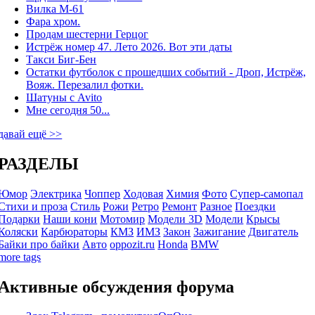
Вилка М-61
Фара хром.
Продам шестерни Герцог
Истрёж номер 47. Лето 2026. Вот эти даты
Такси Биг-Бен
Остатки футболок с прошедших событий - Дроп, Истрёж,
Вояж. Перезалил фотки.
Шатуны с Avito
Мне сегодня 50...
давай ещё >>
РАЗДЕЛЫ
Юмор
Электрика
Чоппер
Ходовая
Химия
Фото
Супер-самопал
Стихи и проза
Стиль
Рожи
Ретро
Ремонт
Разное
Поездки
Подарки
Наши кони
Мотомир
Модели 3D
Модели
Крысы
Коляски
Карбюраторы
КМЗ
ИМЗ
Закон
Зажигание
Двигатель
Байки про байки
Авто
oppozit.ru
Honda
BMW
more tags
Активные обсуждения форума