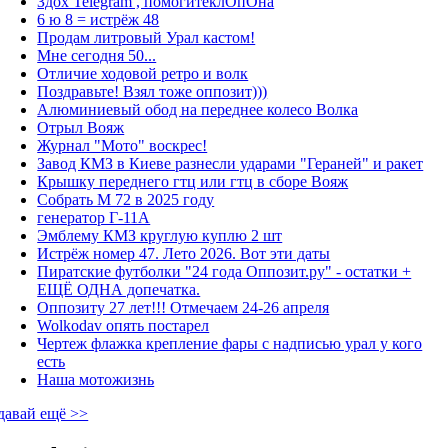
Здох Telegram , помогитеклОпОна
6 ю 8 = истрёж 48
Продам литровый Урал кастом!
Мне сегодня 50...
Отличие ходовой ретро и волк
Поздравьте! Взял тоже оппозит)))
Алюминиевый обод на переднее колесо Волка
Отрыл Вояж
Журнал "Мото" воскрес!
Завод КМЗ в Киеве разнесли ударами "Гераней" и ракет
Крышку переднего гтц или гтц в сборе Вояж
Собрать М 72 в 2025 году
генератор Г-11А
Эмблему КМЗ круглую куплю 2 шт
Истрёж номер 47. Лето 2026. Вот эти даты
Пиратские футболки "24 года Оппозит.ру" - остатки +
ЕЩЁ ОДНА допечатка.
Оппозиту 27 лет!!! Отмечаем 24-26 апреля
Wolkodav опять постарел
Чертеж флажка крепление фары с надписью урал у кого
есть
Наша мотожизнь
давай ещё >>