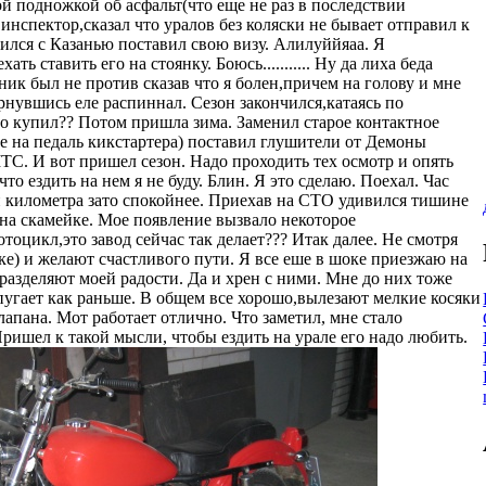
й подножкой об асфальт(что еще не раз в последствии
 инспектор,сказал что уралов без коляски не бывает отправил к
ился с Казанью поставил свою визу. Алилуййяаа. Я
ь ставить его на стоянку. Боюсь........... Ну да лиха беда
ник был не против сказав что я болен,причем на голову и мне
ернувшись еле распиннал. Сезон закончился,катаясь по
го купил?? Потом пришла зима. Заменил старое контактное
ее на педаль кикстартера) поставил глушители от Демоны
ТС. И вот пришел сезон. Надо проходить тех осмотр и опять
что ездить на нем я не буду. Блин. Я это сделаю. Поехал. Час
и километра зато спокойнее. Приехав на СТО удивился тишине
 на скамейке. Мое появление вызвало некоторое
оцикл,это завод сейчас так делает??? Итак далее. Не смотря
е) и желают счастливого пути. Я все еше в шоке приезжаю на
 разделяют моей радости. Да и хрен с ними. Мне до них тоже
к пугает как раньше. В общем все хорошо,вылезают мелкие косяки
апана. Мот работает отлично. Что заметил, мне стало
Пришел к такой мысли, чтобы ездить на урале его надо любить.