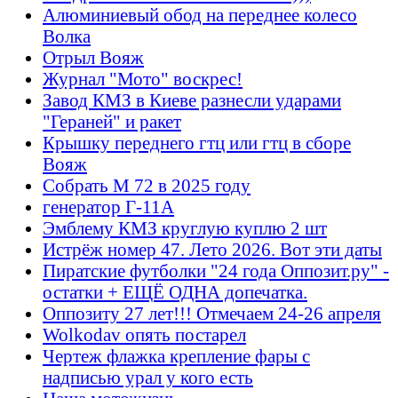
Алюминиевый обод на переднее колесо
Волка
Отрыл Вояж
Журнал "Мото" воскрес!
Завод КМЗ в Киеве разнесли ударами
"Гераней" и ракет
Крышку переднего гтц или гтц в сборе
Вояж
Собрать М 72 в 2025 году
генератор Г-11А
Эмблему КМЗ круглую куплю 2 шт
Истрёж номер 47. Лето 2026. Вот эти даты
Пиратские футболки "24 года Оппозит.ру" -
остатки + ЕЩЁ ОДНА допечатка.
Оппозиту 27 лет!!! Отмечаем 24-26 апреля
Wolkodav опять постарел
Чертеж флажка крепление фары с
надписью урал у кого есть