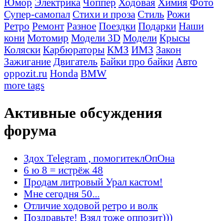
Юмор
Электрика
Чоппер
Ходовая
Химия
Фото
Супер-самопал
Стихи и проза
Стиль
Рожи
Ретро
Ремонт
Разное
Поездки
Подарки
Наши
кони
Мотомир
Модели 3D
Модели
Крысы
Коляски
Карбюраторы
КМЗ
ИМЗ
Закон
Зажигание
Двигатель
Байки про байки
Авто
oppozit.ru
Honda
BMW
more tags
Активные обсуждения
форума
Здох Telegram , помогитеклОпОна
6 ю 8 = истрёж 48
Продам литровый Урал кастом!
Мне сегодня 50...
Отличие ходовой ретро и волк
Поздравьте! Взял тоже оппозит)))