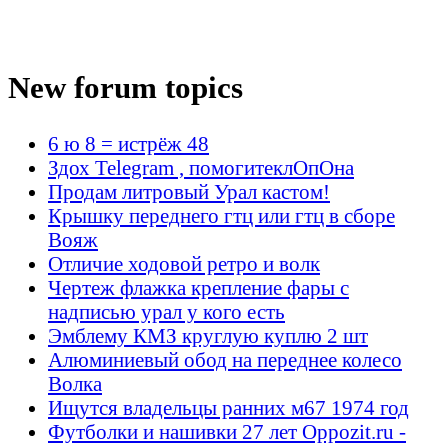
New forum topics
6 ю 8 = истрёж 48
Здох Telegram , помогитеклОпОна
Продам литровый Урал кастом!
Крышку переднего гтц или гтц в сборе
Вояж
Отличие ходовой ретро и волк
Чертеж флажка крепление фары с
надписью урал у кого есть
Эмблему КМЗ круглую куплю 2 шт
Алюминиевый обод на переднее колесо
Волка
Ищутся владельцы ранних м67 1974 год
Футболки и нашивки 27 лет Oppozit.ru -