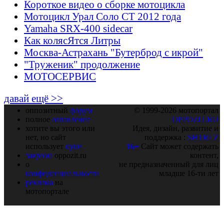
Короткое видео о сборке мотоцикла
Мотоцикл Урал Соло СТ 2012 года
Yamaha SRX-400 sidecar
Как колясЯтся Литры
Москва-Астрахань "Бутерброд с икрой"
"Труженик" продолжение
МОТОСЕРВИС
давай ещё >>
оппозитный
форум
© 1999-2026 мотопортал
полное
оглавление
OPPOZIT.RU
хотите вы этого или
Идея, дизайн, развитие и
нет, но сайт
поддержка :
SHTRLZ
использует
куки
16+
Сайт может содержать
закрома
oppozit.ru
контент,
о
не предназначенный для лиц
конфиденциальности
младше 16-ти лет
реклама
на
мотопортале