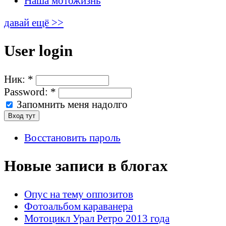
Наша мотожизнь
давай ещё >>
User login
Ник:
*
Password:
*
Запомнить меня надолго
Восстановить пароль
Новые записи в блогах
Опус на тему оппозитов
Фотоальбом караванера
Мотоцикл Урал Ретро 2013 года