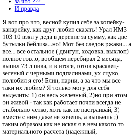
за что ???...
И правда
Я вот про что, весной купил себе за копейку-
канарейку, как друг любит сказать! Урал ИМЗ
103 10 взял у деда в деревне за сумму, как две
бутылки бейлиза...но! Мот без следов ржави... а
все... все остальное ( двигун, ходовка, выхлоп)
полное гов..о, вообщем перебирал 2 месяца,
выпил 73 л пива, и в итоге, готов красавец-
зеленый с черными подпалинами, ух сцуко,
полюбил я его! Блин, парни, а за что мы все
таки их любим? Я только могу для себя
выделить: 1) он весь железный, 2)но при этом
он живой - так как работает почти всегда не
стабильно четко, хоть как не настраивай, 3)
вместе с ним даже не хочешь, а выпьешь ;)
таким образом как не искал я в нем какого то
материального расчета (надежный,