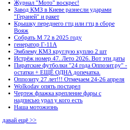
Журнал "Мото" воскрес!
Завод КМЗ в Киеве разнесли ударами
"Гераней" и ракет
Крышку переднего гтц или гтц в сборе
Вояж
Собрать М 72 в 2025 году
генератор Г-11А
Эмблему КМЗ круглую куплю 2 шт
Истрёж номер 47. Лето 2026. Вот эти даты
Пиратские футболки "24 года Оппозит.ру" -
остатки + ЕЩЁ ОДНА допечатка.
Оппозиту 27 лет!!! Отмечаем 24-26 апреля
Wolkodav опять постарел
Чертеж флажка крепление фары с
надписью урал у кого есть
Наша мотожизнь
давай ещё >>