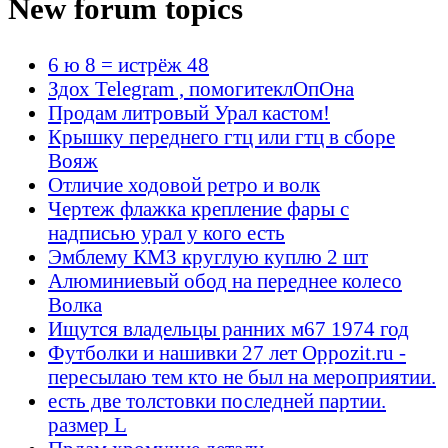
New forum topics
6 ю 8 = истрёж 48
Здох Telegram , помогитеклОпОна
Продам литровый Урал кастом!
Крышку переднего гтц или гтц в сборе
Вояж
Отличие ходовой ретро и волк
Чертеж флажка крепление фары с
надписью урал у кого есть
Эмблему КМЗ круглую куплю 2 шт
Алюминиевый обод на переднее колесо
Волка
Ищутся владельцы ранних м67 1974 год
Футболки и нашивки 27 лет Oppozit.ru -
пересылаю тем кто не был на мероприятии.
есть две толстовки последней партии.
размер L