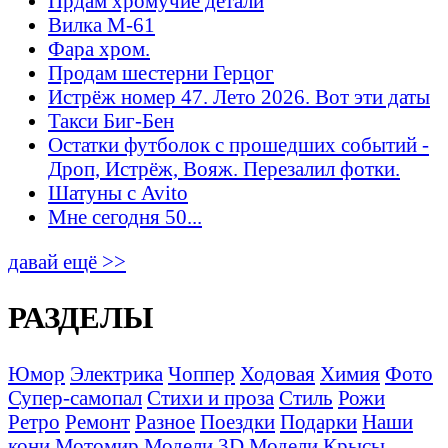
Прдам хромучие детали
Вилка М-61
Фара хром.
Продам шестерни Герцог
Истрёж номер 47. Лето 2026. Вот эти даты
Такси Биг-Бен
Остатки футболок с прошедших событий -
Дроп, Истрёж, Вояж. Перезалил фотки.
Шатуны с Avito
Мне сегодня 50...
давай ещё >>
РАЗДЕЛЫ
Юмор
Электрика
Чоппер
Ходовая
Химия
Фото
Супер-самопал
Стихи и проза
Стиль
Рожи
Ретро
Ремонт
Разное
Поездки
Подарки
Наши
кони
Мотомир
Модели 3D
Модели
Крысы