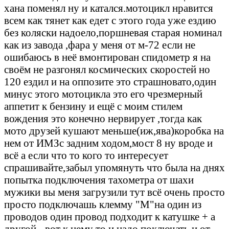
хана поменял ну и катался.мотоцикл нравится
всем как тянет как едет с этого года уже ездию
без коляски надоело,поршневая старая номинал
как из завода ,фара у меня от м-72 если не
ошибаюсь в неё вмонтирован спидометр я на
своём не разгонял космических скоростей но
120 ездил и на оппозите это страшновато,один
минус этого мотоцикла это его чрезмерный
аппетит к бензину и ещё с моим стилем
вождения это конечно нервирует ,тогда как
мото друзей кушают меньше(иж,ява)коробка на
нем от ИМЗс задним ходом,мост 8 ну вроде и
всё а если что то кого то интересует
спрашивайте,забыл упомянуть что была на днях
попытка подключения тахометра от шахи
мужики вы меня загрузили тут всё очень просто
просто подключашь клемму "М"на один из
проводов один провод подходит к катушке + а
другой - вот к нему то и надо поключать и от