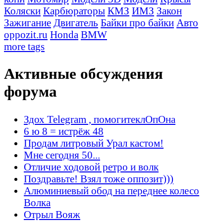
Коляски
Карбюраторы
КМЗ
ИМЗ
Закон
Зажигание
Двигатель
Байки про байки
Авто
oppozit.ru
Honda
BMW
more tags
Активные обсуждения
форума
Здох Telegram , помогитеклОпОна
6 ю 8 = истрёж 48
Продам литровый Урал кастом!
Мне сегодня 50...
Отличие ходовой ретро и волк
Поздравьте! Взял тоже оппозит)))
Алюминиевый обод на переднее колесо
Волка
Отрыл Вояж