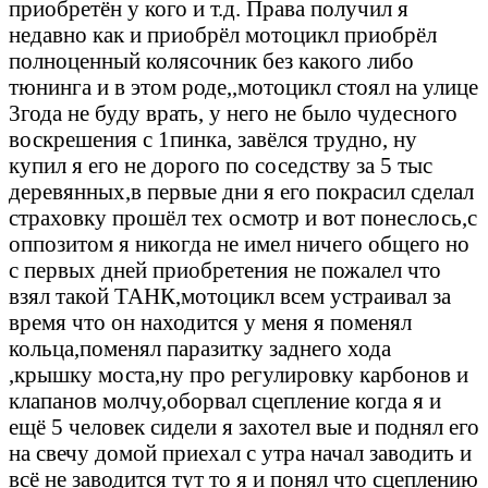
приобретён у кого и т.д. Права получил я
недавно как и приобрёл мотоцикл приобрёл
полноценный колясочник без какого либо
тюнинга и в этом роде,,мотоцикл стоял на улице
3года не буду врать, у него не было чудесного
воскрешения с 1пинка, завёлся трудно, ну
купил я его не дорого по соседству за 5 тыс
деревянных,в первые дни я его покрасил сделал
страховку прошёл тех осмотр и вот понеслось,с
оппозитом я никогда не имел ничего общего но
с первых дней приобретения не пожалел что
взял такой ТАНК,мотоцикл всем устраивал за
время что он находится у меня я поменял
кольца,поменял паразитку заднего хода
,крышку моста,ну про регулировку карбонов и
клапанов молчу,оборвал сцепление когда я и
ещё 5 человек сидели я захотел вые и поднял его
на свечу домой приехал с утра начал заводить и
всё не заводится тут то я и понял что сцеплению