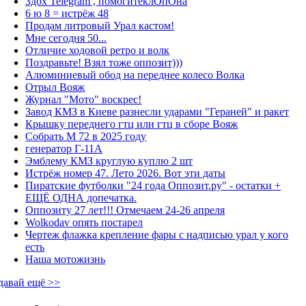
Здох Telegram , помогитеклОпОна
6 ю 8 = истрёж 48
Продам литровый Урал кастом!
Мне сегодня 50...
Отличие ходовой ретро и волк
Поздравьте! Взял тоже оппозит)))
Алюминиевый обод на переднее колесо Волка
Отрыл Вояж
Журнал "Мото" воскрес!
Завод КМЗ в Киеве разнесли ударами "Гераней" и ракет
Крышку переднего гтц или гтц в сборе Вояж
Собрать М 72 в 2025 году
генератор Г-11А
Эмблему КМЗ круглую куплю 2 шт
Истрёж номер 47. Лето 2026. Вот эти даты
Пиратские футболки "24 года Оппозит.ру" - остатки +
ЕЩЁ ОДНА допечатка.
Оппозиту 27 лет!!! Отмечаем 24-26 апреля
Wolkodav опять постарел
Чертеж флажка крепление фары с надписью урал у кого
есть
Наша мотожизнь
давай ещё >>