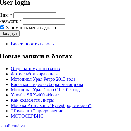
User login
Ник:
*
Password:
*
Запомнить меня надолго
Восстановить пароль
Новые записи в блогах
Опус на тему оппозитов
Фотоальбом караванера
Мотоцикл Урал Ретро 2013 года
Короткое видео о сборке мотоцикла
Мотоцикл Урал Соло СТ 2012 года
Yamaha SRX-400 sidecar
Как колясЯтся Литры
Москва-Астрахань "Бутерброд с икрой"
"Труженик" продолжение
МОТОСЕРВИС
давай ещё >>