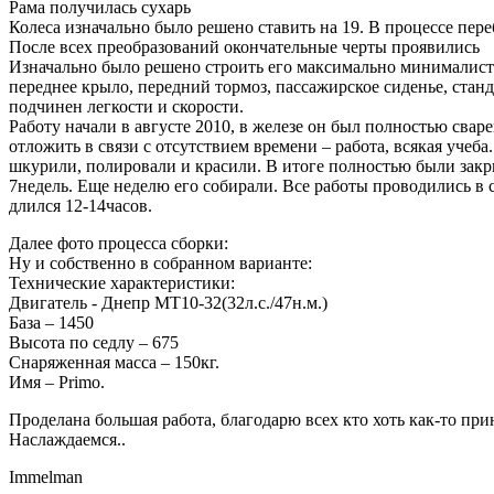
Рама получилась cухарь
Колеса изначально было решено ставить на 19. В процессе пере
После всех преобразований окончательные черты проявились
Изначально было решено строить его максимально минималистск
переднее крыло, передний тормоз, пассажирское сиденье, ста
подчинен легкости и скорости.
Работу начали в августе 2010, в железе он был полностью свар
отложить в связи с отсутствием времени – работа, всякая учеба
шкурили, полировали и красили. В итоге полностью были закр
7недель. Еще неделю его собирали. Все работы проводились в с
длился 12-14часов.
Далее фото процесса сборки:
Ну и собственно в собранном варианте:
Технические характеристики:
Двигатель - Днепр МТ10-32(32л.с./47н.м.)
База – 1450
Высота по седлу – 675
Снаряженная масса – 150кг.
Имя – Primo.
Проделана большая работа, благодарю всех кто хоть как-то при
Наслаждаемся..
Immelman