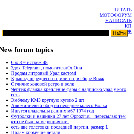
ЧИТАТЬ
МОТОФОРУМ
НАПИСАТЬ
КП
ГАРАЖ
New forum topics
6 ю 8 = истрёж 48
Здох Telegram , помогитеклОпОна
Продам литровый Урал кастом!
Крышку переднего гтц или гтц в сборе Вояж
Отличие ходовой ретро и волк
Чертеж флажка крепление фары с надписью урал у кого
есть
Эмблему КМЗ круглую куплю 2 шт
Алюминиевый обод на переднее колесо Волка
Ищутся владельцы ранних м67 1974 год
Футболки и нашивки 27 лет Oppozit.ru - пересылаю тем
кто не был на мероприятии.
есть две толстовки последней партии. размер L
Прдам хромучие детали