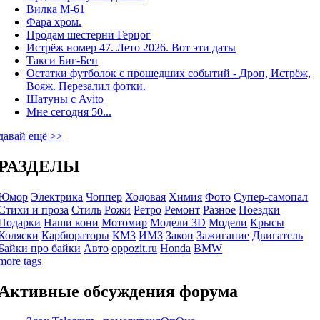
Вилка М-61
Фара хром.
Продам шестерни Герцог
Истрёж номер 47. Лето 2026. Вот эти даты
Такси Биг-Бен
Остатки футболок с прошедших событий - Дроп, Истрёж,
Вояж. Перезалил фотки.
Шатуны с Avito
Мне сегодня 50...
давай ещё >>
РАЗДЕЛЫ
Юмор
Электрика
Чоппер
Ходовая
Химия
Фото
Супер-самопал
Стихи и проза
Стиль
Рожи
Ретро
Ремонт
Разное
Поездки
Подарки
Наши кони
Мотомир
Модели 3D
Модели
Крысы
Коляски
Карбюраторы
КМЗ
ИМЗ
Закон
Зажигание
Двигатель
Байки про байки
Авто
oppozit.ru
Honda
BMW
more tags
Активные обсуждения форума