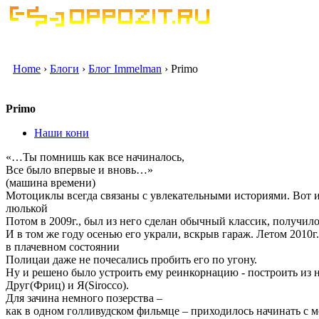
Home
›
Блоги
›
Блог Immelman
› Primo
Primo
Наши кони
«…Ты помнишь как все начиналось,
Все было впервые и вновь…»
(машина времени)
Мотоциклы всегда связаны с увлекательными историями. Вот и
люлькой
Потом в 2009г., был из него сделан обычный классик, получило
И в том же году осенью его украли, вскрыв гараж. Летом 2010
в плачевном состоянии
Полицаи даже не почесались пробить его по угону.
Ну и решено было устроить ему реинкорнацию - построить из 
Друг(Фриц) и Я(Sirocco).
Для зачина немного позерства –
как в одном голливудском фильмце – приходилось начинать с м