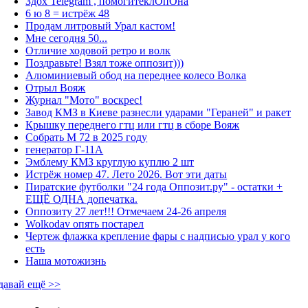
Здох Telegram , помогитеклОпОна
6 ю 8 = истрёж 48
Продам литровый Урал кастом!
Мне сегодня 50...
Отличие ходовой ретро и волк
Поздравьте! Взял тоже оппозит)))
Алюминиевый обод на переднее колесо Волка
Отрыл Вояж
Журнал "Мото" воскрес!
Завод КМЗ в Киеве разнесли ударами "Гераней" и ракет
Крышку переднего гтц или гтц в сборе Вояж
Собрать М 72 в 2025 году
генератор Г-11А
Эмблему КМЗ круглую куплю 2 шт
Истрёж номер 47. Лето 2026. Вот эти даты
Пиратские футболки "24 года Оппозит.ру" - остатки +
ЕЩЁ ОДНА допечатка.
Оппозиту 27 лет!!! Отмечаем 24-26 апреля
Wolkodav опять постарел
Чертеж флажка крепление фары с надписью урал у кого
есть
Наша мотожизнь
давай ещё >>