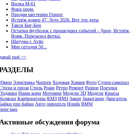
Вилка М-61
Фара хром.
Продам шестерни Герцог
Истрёж номер 47. Лето 2026. Вот эти даты
Такси Биг-Бен
Остатки футболок с прошедших событий - Дроп, Истрёж,
Вояж. Перезалил фотки.
Шатуны с Avito
Мне сегодня 50...
давай ещё >>
РАЗДЕЛЫ
Юмор
Электрика
Чоппер
Ходовая
Химия
Фото
Супер-самопал
Стихи и проза
Стиль
Рожи
Ретро
Ремонт
Разное
Поездки
Подарки
Наши кони
Мотомир
Модели 3D
Модели
Крысы
Коляски
Карбюраторы
КМЗ
ИМЗ
Закон
Зажигание
Двигатель
Байки про байки
Авто
oppozit.ru
Honda
BMW
more tags
Активные обсуждения форума