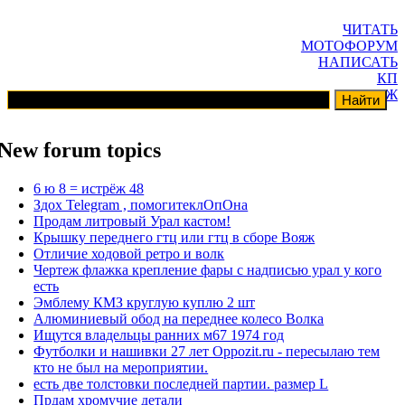
ЧИТАТЬ
МОТОФОРУМ
НАПИСАТЬ
КП
ГАРАЖ
New forum topics
6 ю 8 = истрёж 48
Здох Telegram , помогитеклОпОна
Продам литровый Урал кастом!
Крышку переднего гтц или гтц в сборе Вояж
Отличие ходовой ретро и волк
Чертеж флажка крепление фары с надписью урал у кого
есть
Эмблему КМЗ круглую куплю 2 шт
Алюминиевый обод на переднее колесо Волка
Ищутся владельцы ранних м67 1974 год
Футболки и нашивки 27 лет Oppozit.ru - пересылаю тем
кто не был на мероприятии.
есть две толстовки последней партии. размер L
Прдам хромучие детали