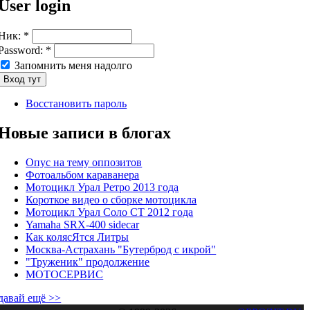
User login
Ник:
*
Password:
*
Запомнить меня надолго
Восстановить пароль
Новые записи в блогах
Опус на тему оппозитов
Фотоальбом караванера
Мотоцикл Урал Ретро 2013 года
Короткое видео о сборке мотоцикла
Мотоцикл Урал Соло СТ 2012 года
Yamaha SRX-400 sidecar
Как колясЯтся Литры
Москва-Астрахань "Бутерброд с икрой"
"Труженик" продолжение
МОТОСЕРВИС
давай ещё >>