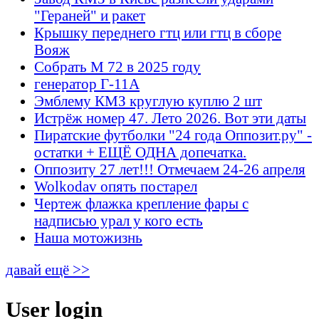
"Гераней" и ракет
Крышку переднего гтц или гтц в сборе
Вояж
Собрать М 72 в 2025 году
генератор Г-11А
Эмблему КМЗ круглую куплю 2 шт
Истрёж номер 47. Лето 2026. Вот эти даты
Пиратские футболки "24 года Оппозит.ру" -
остатки + ЕЩЁ ОДНА допечатка.
Оппозиту 27 лет!!! Отмечаем 24-26 апреля
Wolkodav опять постарел
Чертеж флажка крепление фары с
надписью урал у кого есть
Наша мотожизнь
давай ещё >>
User login