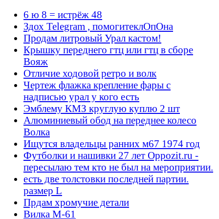
6 ю 8 = истрёж 48
Здох Telegram , помогитеклОпОна
Продам литровый Урал кастом!
Крышку переднего гтц или гтц в сборе
Вояж
Отличие ходовой ретро и волк
Чертеж флажка крепление фары с
надписью урал у кого есть
Эмблему КМЗ круглую куплю 2 шт
Алюминиевый обод на переднее колесо
Волка
Ищутся владельцы ранних м67 1974 год
Футболки и нашивки 27 лет Oppozit.ru -
пересылаю тем кто не был на мероприятии.
есть две толстовки последней партии.
размер L
Прдам хромучие детали
Вилка М-61