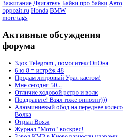
Зажигание
Двигатель
Байки про байки
Авто
oppozit.ru
Honda
BMW
more tags
Активные обсуждения
форума
Здох Telegram , помогитеклОпОна
6 ю 8 = истрёж 48
Продам литровый Урал кастом!
Мне сегодня 50...
Отличие ходовой ретро и волк
Поздравьте! Взял тоже оппозит)))
Алюминиевый обод на переднее колесо
Волка
Отрыл Вояж
Журнал "Мото" воскрес!
Завод КМЗ в Киеве разнесли ударами