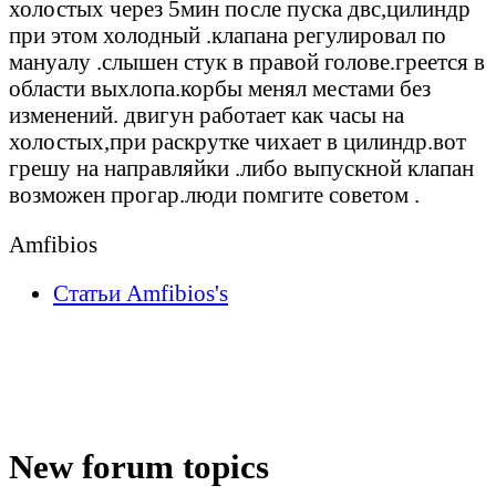
холостых через 5мин после пуска двс,цилиндр
при этом холодный .клапана регулировал по
мануалу .слышен стук в правой голове.греется в
области выхлопа.корбы менял местами без
изменений. двигун работает как часы на
холостых,при раскрутке чихает в цилиндр.вот
грешу на направляйки .либо выпускной клапан
возможен прогар.люди помгите советом .
Amfibios
Статьи Amfibios's
New forum topics