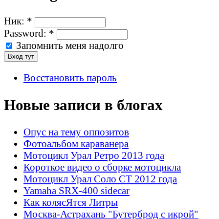
Ник:
*
Password:
*
Запомнить меня надолго
Восстановить пароль
Новые записи в блогах
Опус на тему оппозитов
Фотоальбом караванера
Мотоцикл Урал Ретро 2013 года
Короткое видео о сборке мотоцикла
Мотоцикл Урал Соло СТ 2012 года
Yamaha SRX-400 sidecar
Как колясЯтся Литры
Москва-Астрахань "Бутерброд с икрой"