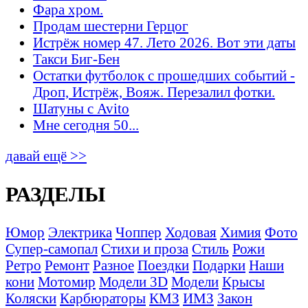
Фара хром.
Продам шестерни Герцог
Истрёж номер 47. Лето 2026. Вот эти даты
Такси Биг-Бен
Остатки футболок с прошедших событий -
Дроп, Истрёж, Вояж. Перезалил фотки.
Шатуны с Avito
Мне сегодня 50...
давай ещё >>
РАЗДЕЛЫ
Юмор
Электрика
Чоппер
Ходовая
Химия
Фото
Супер-самопал
Стихи и проза
Стиль
Рожи
Ретро
Ремонт
Разное
Поездки
Подарки
Наши
кони
Мотомир
Модели 3D
Модели
Крысы
Коляски
Карбюраторы
КМЗ
ИМЗ
Закон