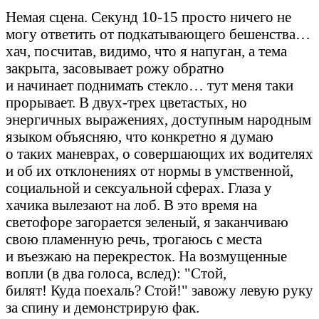
Немая сцена. Секунд 10-15 просто ничего не
могу ответить от подкатывающего бешенства…
хач, посчитав, видимо, что я напуган, а тема
закрыта, засовывает рожу обратно
и начинает поднимать стекло… тут меня таки
прорывает. В двух-трех цветастых, но
энергичных выражениях, доступным народным
языком объясняю, что конкретно я думаю
о таких маневрах, о совершающих их водителях
и об их отклонениях от нормы в умственной,
социальной и сексуальной сферах. Глаза у
хачика вылезают на лоб. В это время на
светофоре загорается зеленый, я заканчиваю
свою пламенную речь, трогаюсь с места
и въезжаю на перекресток. На возмущенные
вопли (в два голоса, вслед): "Стой,
билят! Куда поехаль? Стой!" завожу левую руку
за спину и демонстрирую фак.