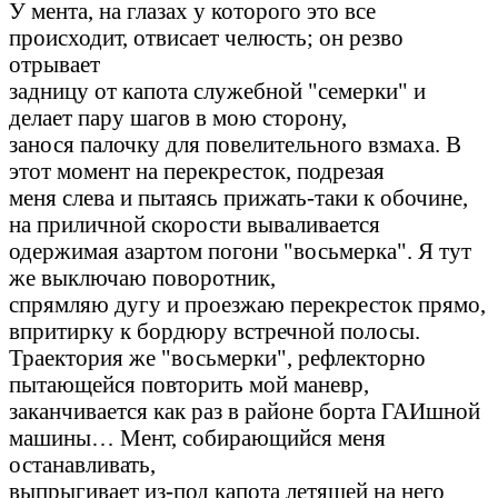
У мента, на глазах у которого это все
происходит, отвисает челюсть; он резво
отрывает
задницу от капота служебной "семерки" и
делает пару шагов в мою сторону,
занося палочку для повелительного взмаха. В
этот момент на перекресток, подрезая
меня слева и пытаясь прижать-таки к обочине,
на приличной скорости вываливается
одержимая азартом погони "восьмерка". Я тут
же выключаю поворотник,
спрямляю дугу и проезжаю перекресток прямо,
впритирку к бордюру встречной полосы.
Траектория же "восьмерки", рефлекторно
пытающейся повторить мой маневр,
заканчивается как раз в районе борта ГАИшной
машины… Мент, собирающийся меня
останавливать,
выпрыгивает из-под капота летящей на него