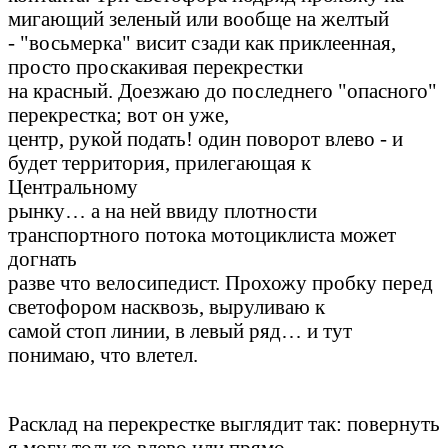
мигающий зеленый или вообще на желтый
- "восьмерка" висит сзади как приклеенная,
просто проскакивая перекрестки
на красный. Доезжаю до последнего "опасного"
перекрестка; вот он уже,
центр, рукой подать! один поворот влево - и
будет территория, прилегающая к
Центральному
рынку… а на ней ввиду плотности
транспортного потока мотоциклиста может
догнать
разве что велосипедист. Прохожу пробку перед
светофором насквозь, выруливаю к
самой стоп линии, в левый ряд… и тут
понимаю, что влетел.
Расклад на перекрестке выглядит так: повернуть
я могу только влево или прямо,