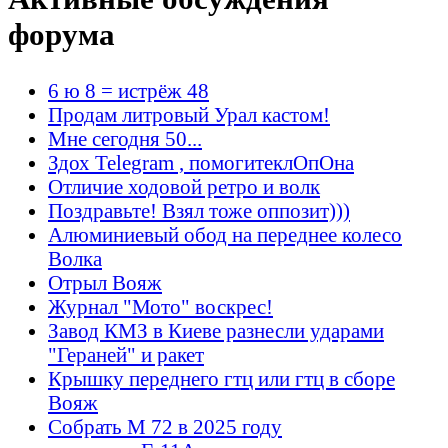
форума
6 ю 8 = истрёж 48
Продам литровый Урал кастом!
Мне сегодня 50...
Здох Telegram , помогитеклОпОна
Отличие ходовой ретро и волк
Поздравьте! Взял тоже оппозит)))
Алюминиевый обод на переднее колесо
Волка
Отрыл Вояж
Журнал "Мото" воскрес!
Завод КМЗ в Киеве разнесли ударами
"Гераней" и ракет
Крышку переднего гтц или гтц в сборе
Вояж
Собрать М 72 в 2025 году