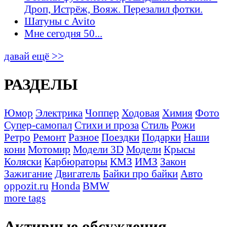
Дроп, Истрёж, Вояж. Перезалил фотки.
Шатуны с Avito
Мне сегодня 50...
давай ещё >>
РАЗДЕЛЫ
Юмор
Электрика
Чоппер
Ходовая
Химия
Фото
Супер-самопал
Стихи и проза
Стиль
Рожи
Ретро
Ремонт
Разное
Поездки
Подарки
Наши
кони
Мотомир
Модели 3D
Модели
Крысы
Коляски
Карбюраторы
КМЗ
ИМЗ
Закон
Зажигание
Двигатель
Байки про байки
Авто
oppozit.ru
Honda
BMW
more tags
Активные обсуждения