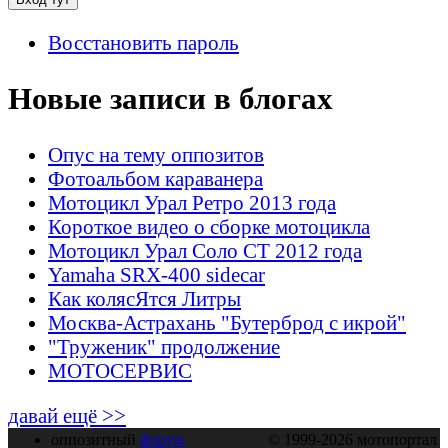
Восстановить пароль
Новые записи в блогах
Опус на тему оппозитов
Фотоальбом караванера
Мотоцикл Урал Ретро 2013 года
Короткое видео о сборке мотоцикла
Мотоцикл Урал Соло СТ 2012 года
Yamaha SRX-400 sidecar
Как колясЯтся Литры
Москва-Астрахань "Бутерброд с икрой"
"Труженик" продолжение
МОТОСЕРВИС
давай ещё >>
оппозитный
форум
© 1999-2026 мотопортал