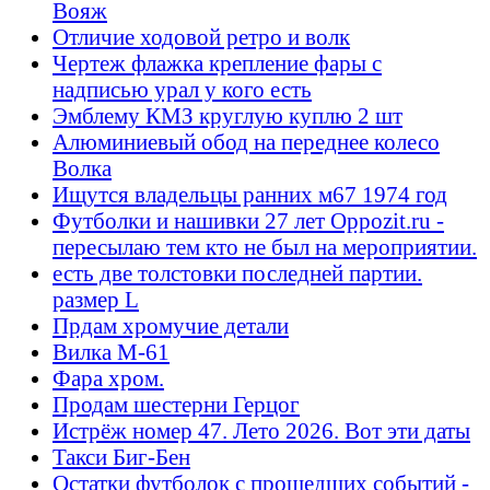
Вояж
Отличие ходовой ретро и волк
Чертеж флажка крепление фары с
надписью урал у кого есть
Эмблему КМЗ круглую куплю 2 шт
Алюминиевый обод на переднее колесо
Волка
Ищутся владельцы ранних м67 1974 год
Футболки и нашивки 27 лет Oppozit.ru -
пересылаю тем кто не был на мероприятии.
есть две толстовки последней партии.
размер L
Прдам хромучие детали
Вилка М-61
Фара хром.
Продам шестерни Герцог
Истрёж номер 47. Лето 2026. Вот эти даты
Такси Биг-Бен
Остатки футболок с прошедших событий -