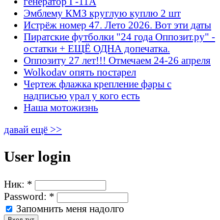
генератор Г-11А
Эмблему КМЗ круглую куплю 2 шт
Истрёж номер 47. Лето 2026. Вот эти даты
Пиратские футболки "24 года Оппозит.ру" -
остатки + ЕЩЁ ОДНА допечатка.
Оппозиту 27 лет!!! Отмечаем 24-26 апреля
Wolkodav опять постарел
Чертеж флажка крепление фары с
надписью урал у кого есть
Наша мотожизнь
давай ещё >>
User login
Ник:
*
Password:
*
Запомнить меня надолго