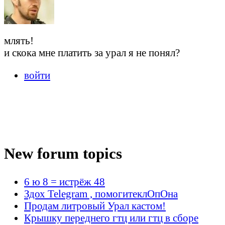
млять!
и скока мне платить за урал я не понял?
войти
New forum topics
6 ю 8 = истрёж 48
Здох Telegram , помогитеклОпОна
Продам литровый Урал кастом!
Крышку переднего гтц или гтц в сборе