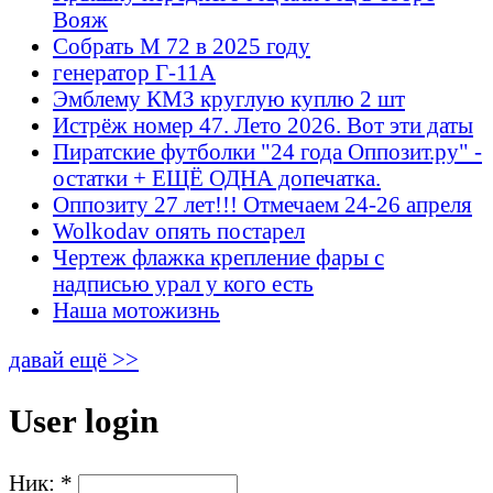
Вояж
Собрать М 72 в 2025 году
генератор Г-11А
Эмблему КМЗ круглую куплю 2 шт
Истрёж номер 47. Лето 2026. Вот эти даты
Пиратские футболки "24 года Оппозит.ру" -
остатки + ЕЩЁ ОДНА допечатка.
Оппозиту 27 лет!!! Отмечаем 24-26 апреля
Wolkodav опять постарел
Чертеж флажка крепление фары с
надписью урал у кого есть
Наша мотожизнь
давай ещё >>
User login
Ник:
*