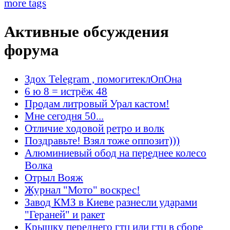
more tags
Активные обсуждения
форума
Здох Telegram , помогитеклОпОна
6 ю 8 = истрёж 48
Продам литровый Урал кастом!
Мне сегодня 50...
Отличие ходовой ретро и волк
Поздравьте! Взял тоже оппозит)))
Алюминиевый обод на переднее колесо
Волка
Отрыл Вояж
Журнал "Мото" воскрес!
Завод КМЗ в Киеве разнесли ударами
"Гераней" и ракет
Крышку переднего гтц или гтц в сборе