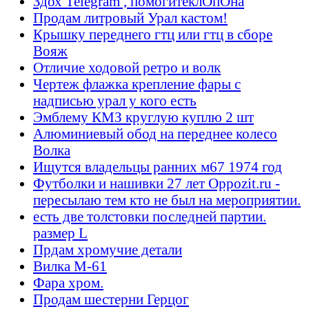
Здох Telegram , помогитеклОпОна
Продам литровый Урал кастом!
Крышку переднего гтц или гтц в сборе
Вояж
Отличие ходовой ретро и волк
Чертеж флажка крепление фары с
надписью урал у кого есть
Эмблему КМЗ круглую куплю 2 шт
Алюминиевый обод на переднее колесо
Волка
Ищутся владельцы ранних м67 1974 год
Футболки и нашивки 27 лет Oppozit.ru -
пересылаю тем кто не был на мероприятии.
есть две толстовки последней партии.
размер L
Прдам хромучие детали
Вилка М-61
Фара хром.
Продам шестерни Герцог