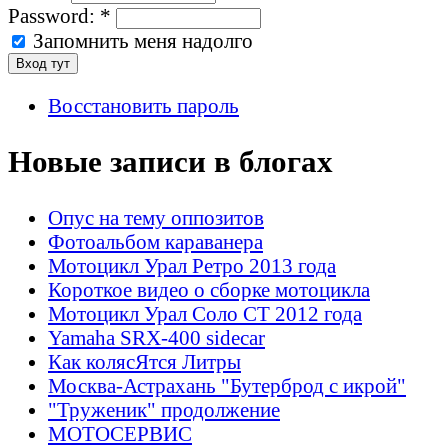
Password:
*
Запомнить меня надолго
Восстановить пароль
Новые записи в блогах
Опус на тему оппозитов
Фотоальбом караванера
Мотоцикл Урал Ретро 2013 года
Короткое видео о сборке мотоцикла
Мотоцикл Урал Соло СТ 2012 года
Yamaha SRX-400 sidecar
Как колясЯтся Литры
Москва-Астрахань "Бутерброд с икрой"
"Труженик" продолжение
МОТОСЕРВИС