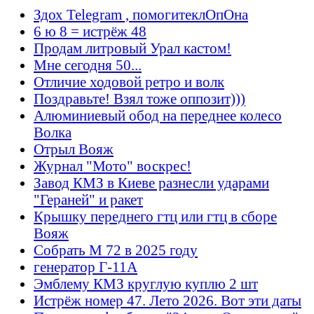
Здох Telegram , помогитеклОпОна
6 ю 8 = истрёж 48
Продам литровый Урал кастом!
Мне сегодня 50...
Отличие ходовой ретро и волк
Поздравьте! Взял тоже оппозит)))
Алюминиевый обод на переднее колесо
Волка
Отрыл Вояж
Журнал "Мото" воскрес!
Завод КМЗ в Киеве разнесли ударами
"Гераней" и ракет
Крышку переднего гтц или гтц в сборе
Вояж
Собрать М 72 в 2025 году
генератор Г-11А
Эмблему КМЗ круглую куплю 2 шт
Истрёж номер 47. Лето 2026. Вот эти даты