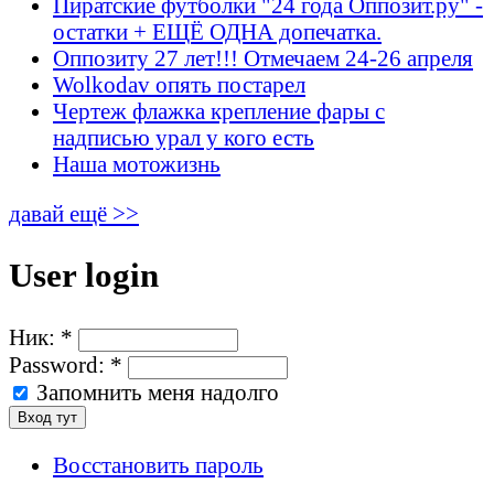
Пиратские футболки "24 года Оппозит.ру" -
остатки + ЕЩЁ ОДНА допечатка.
Оппозиту 27 лет!!! Отмечаем 24-26 апреля
Wolkodav опять постарел
Чертеж флажка крепление фары с
надписью урал у кого есть
Наша мотожизнь
давай ещё >>
User login
Ник:
*
Password:
*
Запомнить меня надолго
Восстановить пароль