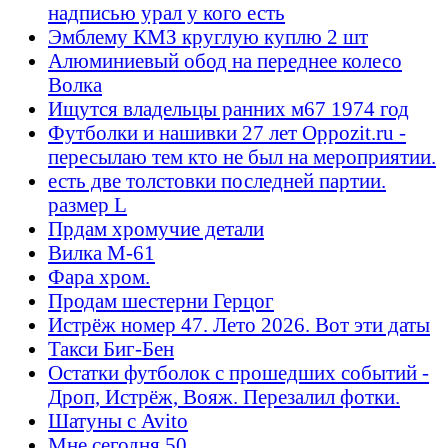
надписью урал у кого есть
Эмблему КМЗ круглую куплю 2 шт
Алюминиевый обод на переднее колесо
Волка
Ищутся владельцы ранних м67 1974 год
Футболки и нашивки 27 лет Oppozit.ru -
пересылаю тем кто не был на мероприятии.
есть две толстовки последней партии.
размер L
Прдам хромучие детали
Вилка М-61
Фара хром.
Продам шестерни Герцог
Истрёж номер 47. Лето 2026. Вот эти даты
Такси Биг-Бен
Остатки футболок с прошедших событий -
Дроп, Истрёж, Вояж. Перезалил фотки.
Шатуны с Avito
Мне сегодня 50...