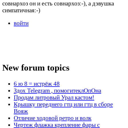
совнархоз он и есть совнархоз:-), а дэвушка
симпатичная:-)
войти
New forum topics
6 ю 8 = истрёж 48
Здох Telegram , помогитеклОпОна
Продам литровый Урал кастом!
Крышку переднего гтц или гтц в сборе
Вояж
Отличие ходовой ретро и волк
Чертеж флажка крепление фары с