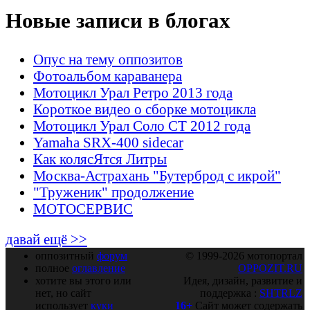
Новые записи в блогах
Опус на тему оппозитов
Фотоальбом караванера
Мотоцикл Урал Ретро 2013 года
Короткое видео о сборке мотоцикла
Мотоцикл Урал Соло СТ 2012 года
Yamaha SRX-400 sidecar
Как колясЯтся Литры
Москва-Астрахань "Бутерброд с икрой"
"Труженик" продолжение
МОТОСЕРВИС
давай ещё >>
оппозитный
форум
© 1999-2026 мотопортал
полное
оглавление
OPPOZIT.RU
хотите вы этого или
Идея, дизайн, развитие и
нет, но сайт
поддержка :
SHTRLZ
использует
куки
16+
Сайт может содержать