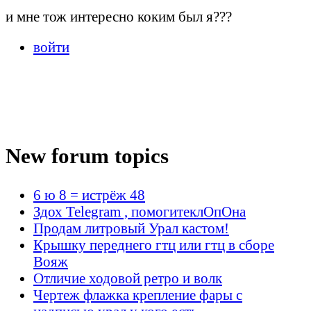
и мне тож интересно коким был я???
войти
New forum topics
6 ю 8 = истрёж 48
Здох Telegram , помогитеклОпОна
Продам литровый Урал кастом!
Крышку переднего гтц или гтц в сборе
Вояж
Отличие ходовой ретро и волк
Чертеж флажка крепление фары с