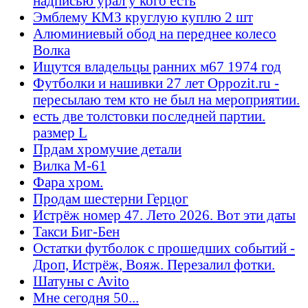
надписью урал у кого есть
Эмблему КМЗ круглую куплю 2 шт
Алюминиевый обод на переднее колесо
Волка
Ищутся владельцы ранних м67 1974 год
Футболки и нашивки 27 лет Oppozit.ru -
пересылаю тем кто не был на мероприятии.
есть две толстовки последней партии.
размер L
Прдам хромучие детали
Вилка М-61
Фара хром.
Продам шестерни Герцог
Истрёж номер 47. Лето 2026. Вот эти даты
Такси Биг-Бен
Остатки футболок с прошедших событий -
Дроп, Истрёж, Вояж. Перезалил фотки.
Шатуны с Avito
Мне сегодня 50...