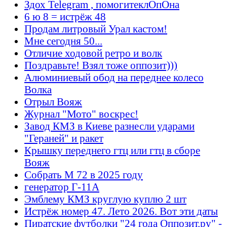
Здох Telegram , помогитеклОпОна
6 ю 8 = истрёж 48
Продам литровый Урал кастом!
Мне сегодня 50...
Отличие ходовой ретро и волк
Поздравьте! Взял тоже оппозит)))
Алюминиевый обод на переднее колесо
Волка
Отрыл Вояж
Журнал "Мото" воскрес!
Завод КМЗ в Киеве разнесли ударами
"Гераней" и ракет
Крышку переднего гтц или гтц в сборе
Вояж
Собрать М 72 в 2025 году
генератор Г-11А
Эмблему КМЗ круглую куплю 2 шт
Истрёж номер 47. Лето 2026. Вот эти даты
Пиратские футболки "24 года Оппозит.ру" -