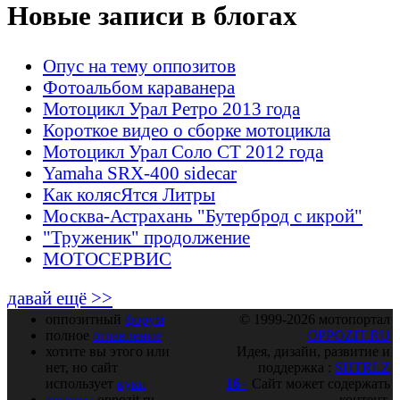
Новые записи в блогах
Опус на тему оппозитов
Фотоальбом караванера
Мотоцикл Урал Ретро 2013 года
Короткое видео о сборке мотоцикла
Мотоцикл Урал Соло СТ 2012 года
Yamaha SRX-400 sidecar
Как колясЯтся Литры
Москва-Астрахань "Бутерброд с икрой"
"Труженик" продолжение
МОТОСЕРВИС
давай ещё >>
оппозитный
форум
© 1999-2026 мотопортал
полное
оглавление
OPPOZIT.RU
хотите вы этого или
Идея, дизайн, развитие и
нет, но сайт
поддержка :
SHTRLZ
использует
куки
16+
Сайт может содержать
закрома
oppozit.ru
контент,