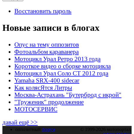
Восстановить пароль
Новые записи в блогах
Опус на тему оппозитов
Фотоальбом караванера
Мотоцикл Урал Ретро 2013 года
Короткое видео о сборке мотоцикла
Мотоцикл Урал Соло СТ 2012 года
Yamaha SRX-400 sidecar
Как колясЯтся Литры
Москва-Астрахань "Бутерброд с икрой"
"Труженик" продолжение
МОТОСЕРВИС
давай ещё >>
оппозитный
форум
© 1999-2026 мотопортал