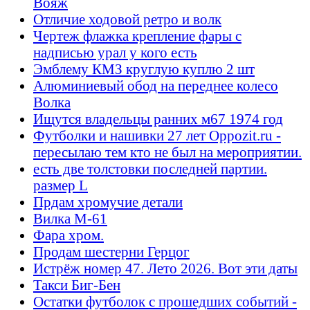
Вояж
Отличие ходовой ретро и волк
Чертеж флажка крепление фары с
надписью урал у кого есть
Эмблему КМЗ круглую куплю 2 шт
Алюминиевый обод на переднее колесо
Волка
Ищутся владельцы ранних м67 1974 год
Футболки и нашивки 27 лет Oppozit.ru -
пересылаю тем кто не был на мероприятии.
есть две толстовки последней партии.
размер L
Прдам хромучие детали
Вилка М-61
Фара хром.
Продам шестерни Герцог
Истрёж номер 47. Лето 2026. Вот эти даты
Такси Биг-Бен
Остатки футболок с прошедших событий -