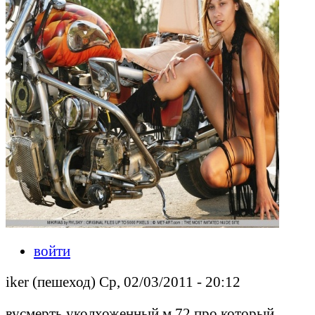
войти
iker (пешеход) Ср, 02/03/2011 - 20:12
вусмерть уколхоженный м 72,про который