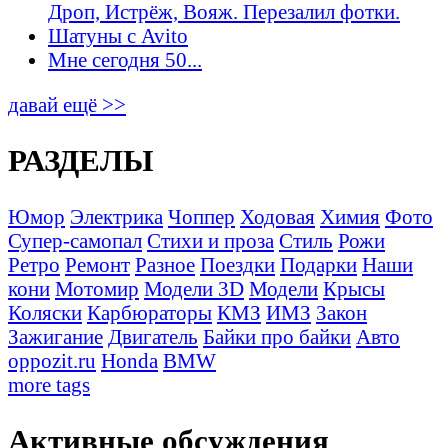
Дроп, Истрёж, Вояж. Перезалил фотки.
Шатуны с Avito
Мне сегодня 50...
давай ещё >>
РАЗДЕЛЫ
Юмор
Электрика
Чоппер
Ходовая
Химия
Фото
Супер-самопал
Стихи и проза
Стиль
Рожи
Ретро
Ремонт
Разное
Поездки
Подарки
Наши
кони
Мотомир
Модели 3D
Модели
Крысы
Коляски
Карбюраторы
КМЗ
ИМЗ
Закон
Зажигание
Двигатель
Байки про байки
Авто
oppozit.ru
Honda
BMW
more tags
Активные обсуждения