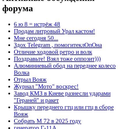
форума
6 ю 8 = истрёж 48
Продам литровый Урал кастом!
Мне сегодня 50...
Здох Telegram , помогитеклОпОна
Отличие ходовой ретро и волк
Поздравьте! Взял тоже оппозит)))
Алюминиевый обод на переднее колесо
Волка
Отрыл Вояж
Журнал "Мото" воскрес!
Завод КМЗ в Киеве разнесли ударами
"Гераней" и ракет
Крышку переднего гтц или гтц в сборе
Вояж
Собрать М 72 в 2025 году
генератор Г-11А