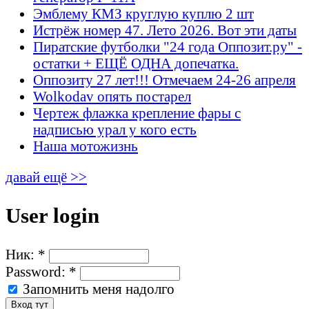
Эмблему КМЗ круглую куплю 2 шт
Истрёж номер 47. Лето 2026. Вот эти даты
Пиратские футболки "24 года Оппозит.ру" -
остатки + ЕЩЁ ОДНА допечатка.
Оппозиту 27 лет!!! Отмечаем 24-26 апреля
Wolkodav опять постарел
Чертеж флажка крепление фары с
надписью урал у кого есть
Наша мотожизнь
давай ещё >>
User login
Ник:
*
Password:
*
Запомнить меня надолго