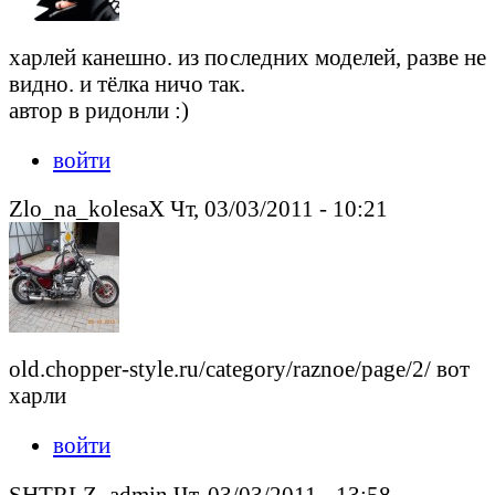
харлей канешно. из последних моделей, разве не
видно. и тёлка ничо так.
автор в ридонли :)
войти
Zlo_na_kolesaX Чт, 03/03/2011 - 10:21
old.chopper-style.ru/category/raznoe/page/2/ вот
харли
войти
SHTRLZ_admin Чт, 03/03/2011 - 13:58