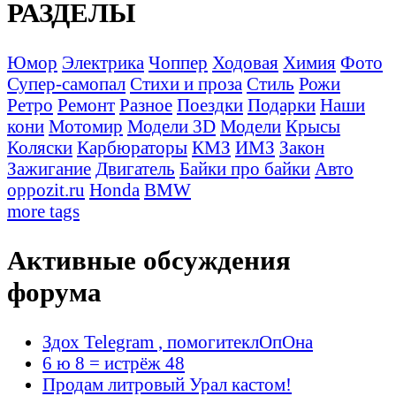
РАЗДЕЛЫ
Юмор
Электрика
Чоппер
Ходовая
Химия
Фото
Супер-самопал
Стихи и проза
Стиль
Рожи
Ретро
Ремонт
Разное
Поездки
Подарки
Наши
кони
Мотомир
Модели 3D
Модели
Крысы
Коляски
Карбюраторы
КМЗ
ИМЗ
Закон
Зажигание
Двигатель
Байки про байки
Авто
oppozit.ru
Honda
BMW
more tags
Активные обсуждения
форума
Здох Telegram , помогитеклОпОна
6 ю 8 = истрёж 48
Продам литровый Урал кастом!