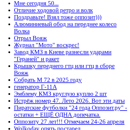
Мне сегодня 50...
Отличие ходовой ретро и волк
Поздравьте! Взял тоже оппозит)))
Алюминиевый обод на переднее колесо
Волка
Отрыл Вояж
Журнал "Мото" воскрес!
Завод КМЗ в Киеве разнесли ударами
"Гераней" и ракет
Крышку переднего гтц или гтц в сборе
Вояж
Собрать М 72 в 2025 году
генератор Г-11А
Эмблему КМЗ круглую куплю 2 шт
Истрёж номер 47. Лето 2026. Вот эти даты
Пиратские футболки "24 года Оппозит.ру" -
остатки + ЕЩЁ ОДНА допечатка.
Оппозиту 27 лет!!! Отмечаем 24-26 апреля
Wolkodav опять постарел