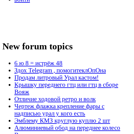
New forum topics
6 ю 8 = истрёж 48
Здох Telegram , помогитеклОпОна
Продам литровый Урал кастом!
Крышку переднего гтц или гтц в сборе
Вояж
Отличие ходовой ретро и волк
Чертеж флажка крепление фары с
надписью урал у кого есть
Эмблему КМЗ круглую куплю 2 шт
Алюминиевый обод на переднее колесо