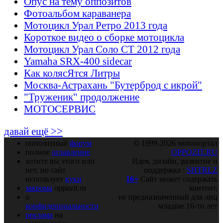
Опус на тему оппозитов
Фотоальбом караванера
Мотоцикл Урал Ретро 2013 года
Короткое видео о сборке мотоцикла
Мотоцикл Урал Соло СТ 2012 года
Yamaha SRX-400 sidecar
Как колясЯтся Литры
Москва-Астрахань "Бутерброд с икрой"
"Труженик" продолжение
МОТОСЕРВИС
давай ещё >>
оппозитный
форум
© 1999-2026 мотопортал
полное
оглавление
OPPOZIT.RU
хотите вы этого или
Идея, дизайн, развитие и
нет, но сайт
поддержка :
SHTRLZ
использует
куки
16+
Сайт может содержать
закрома
oppozit.ru
контент,
о
не предназначенный для лиц
конфиденциальности
младше 16-ти лет
реклама
на