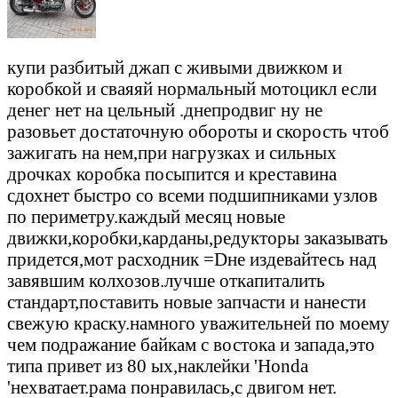
купи разбитый джап с живыми движком и
коробкой и сваяяй нормальный мотоцикл если
денег нет на цельный .днепродвиг ну не
разовьет достаточную обороты и скорость чтоб
зажигать на нем,при нагрузках и сильных
дрочках коробка посыпится и креставина
сдохнет быстро со всеми подшипниками узлов
по периметру.каждый месяц новые
движки,коробки,карданы,редукторы заказывать
придется,мот расходник =Dне издевайтесь над
завявшим колхозов.лучше откапиталить
стандарт,поставить новые запчасти и нанести
свежую краску.намного уважительней по моему
чем подражание байкам с востока и запада,это
типа привет из 80 ых,наклейки 'Honda
'нехватает.рама понравилась,с двигом нет.