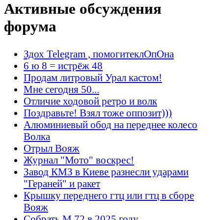
Активные обсуждения
форума
Здох Telegram , помогитеклОпОна
6 ю 8 = истрёж 48
Продам литровый Урал кастом!
Мне сегодня 50...
Отличие ходовой ретро и волк
Поздравьте! Взял тоже оппозит)))
Алюминиевый обод на переднее колесо
Волка
Отрыл Вояж
Журнал "Мото" воскрес!
Завод КМЗ в Киеве разнесли ударами
"Гераней" и ракет
Крышку переднего гтц или гтц в сборе
Вояж
Собрать М 72 в 2025 году