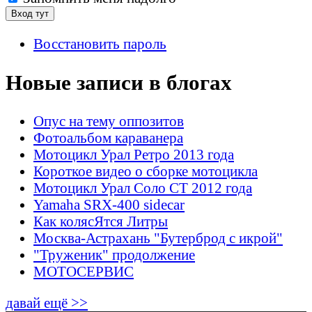
Восстановить пароль
Новые записи в блогах
Опус на тему оппозитов
Фотоальбом караванера
Мотоцикл Урал Ретро 2013 года
Короткое видео о сборке мотоцикла
Мотоцикл Урал Соло СТ 2012 года
Yamaha SRX-400 sidecar
Как колясЯтся Литры
Москва-Астрахань "Бутерброд с икрой"
"Труженик" продолжение
МОТОСЕРВИС
давай ещё >>