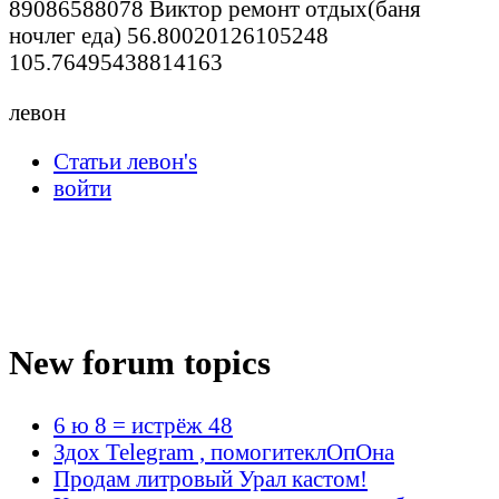
89086588078 Виктор ремонт отдых(баня
ночлег еда) 56.80020126105248
105.76495438814163
левон
Статьи левон's
войти
New forum topics
6 ю 8 = истрёж 48
Здох Telegram , помогитеклОпОна
Продам литровый Урал кастом!