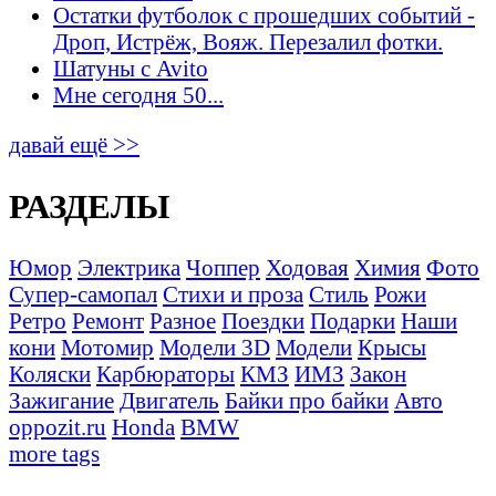
Остатки футболок с прошедших событий -
Дроп, Истрёж, Вояж. Перезалил фотки.
Шатуны с Avito
Мне сегодня 50...
давай ещё >>
РАЗДЕЛЫ
Юмор
Электрика
Чоппер
Ходовая
Химия
Фото
Супер-самопал
Стихи и проза
Стиль
Рожи
Ретро
Ремонт
Разное
Поездки
Подарки
Наши
кони
Мотомир
Модели 3D
Модели
Крысы
Коляски
Карбюраторы
КМЗ
ИМЗ
Закон
Зажигание
Двигатель
Байки про байки
Авто
oppozit.ru
Honda
BMW
more tags