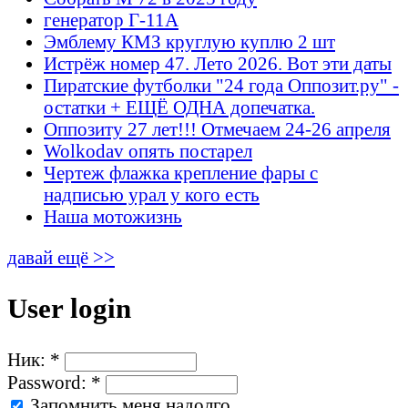
генератор Г-11А
Эмблему КМЗ круглую куплю 2 шт
Истрёж номер 47. Лето 2026. Вот эти даты
Пиратские футболки "24 года Оппозит.ру" -
остатки + ЕЩЁ ОДНА допечатка.
Оппозиту 27 лет!!! Отмечаем 24-26 апреля
Wolkodav опять постарел
Чертеж флажка крепление фары с
надписью урал у кого есть
Наша мотожизнь
давай ещё >>
User login
Ник:
*
Password:
*
Запомнить меня надолго