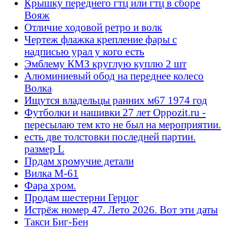
Крышку переднего гтц или гтц в сборе
Вояж
Отличие ходовой ретро и волк
Чертеж флажка крепление фары с
надписью урал у кого есть
Эмблему КМЗ круглую куплю 2 шт
Алюминиевый обод на переднее колесо
Волка
Ищутся владельцы ранних м67 1974 год
Футболки и нашивки 27 лет Oppozit.ru -
пересылаю тем кто не был на мероприятии.
есть две толстовки последней партии.
размер L
Прдам хромучие детали
Вилка М-61
Фара хром.
Продам шестерни Герцог
Истрёж номер 47. Лето 2026. Вот эти даты
Такси Биг-Бен