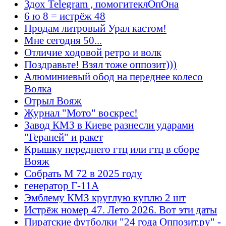
Здох Telegram , помогитеклОпОна
6 ю 8 = истрёж 48
Продам литровый Урал кастом!
Мне сегодня 50...
Отличие ходовой ретро и волк
Поздравьте! Взял тоже оппозит)))
Алюминиевый обод на переднее колесо
Волка
Отрыл Вояж
Журнал "Мото" воскрес!
Завод КМЗ в Киеве разнесли ударами
"Гераней" и ракет
Крышку переднего гтц или гтц в сборе
Вояж
Собрать М 72 в 2025 году
генератор Г-11А
Эмблему КМЗ круглую куплю 2 шт
Истрёж номер 47. Лето 2026. Вот эти даты
Пиратские футболки "24 года Оппозит.ру" -