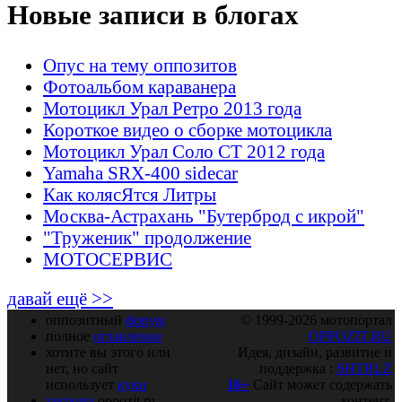
Новые записи в блогах
Опус на тему оппозитов
Фотоальбом караванера
Мотоцикл Урал Ретро 2013 года
Короткое видео о сборке мотоцикла
Мотоцикл Урал Соло СТ 2012 года
Yamaha SRX-400 sidecar
Как колясЯтся Литры
Москва-Астрахань "Бутерброд с икрой"
"Труженик" продолжение
МОТОСЕРВИС
давай ещё >>
оппозитный
форум
© 1999-2026 мотопортал
полное
оглавление
OPPOZIT.RU
хотите вы этого или
Идея, дизайн, развитие и
нет, но сайт
поддержка :
SHTRLZ
использует
куки
16+
Сайт может содержать
закрома
oppozit.ru
контент,