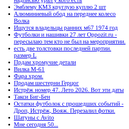
Эмблему КМЗ круглую куплю 2 шт
Алюминиевый обод на переднее колесо
Волка
Ищутся владельцы ранних м67 1974 год
Футболки и нашивки 27 лет Oppozit.ru -
пересылаю тем кто не был на мероприятии.
есть две толстовки последней партии.
размер L
Прдам хромучие детали
Вилка М-61
Фара хром.
Продам шестерни Герцог
Истрёж номер 47. Лето 2026. Вот эти даты
Такси Биг-Бен
Остатки футболок с прошедших событий -
Дроп, Истрёж, Вояж. Перезалил фотки.
Шатуны с Avito
Мне сегодня 50...