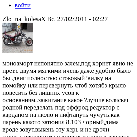
войти
Zlo_na_kolesaX Вс, 27/02/2011 - 02:27
моноаморт непонятно зачем,под хорнет явно не
прет.с двумя мягкими ичень даже удобно было
бы .двиг полностью стоковый?вилку на
помойку или перевернуть чтоб хотябэ крыло
повесить без лишних усов к
основаниям..зажигание какое ?лучше колясыч
родной переделать под оффрод,редуктор с
карданом на люлю и лифтануть чучуть.как
парень какото затюнил 8.103 чорный,дима
вроде зовут.выкень эту херь и не дрочи
совок.совкоспорты и кривоклассики в деревне