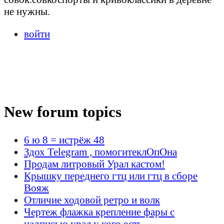
не нужны.
войти
New forum topics
6 ю 8 = истрёж 48
Здох Telegram , помогитеклОпОна
Продам литровый Урал кастом!
Крышку переднего гтц или гтц в сборе
Вояж
Отличие ходовой ретро и волк
Чертеж флажка крепление фары с
надписью урал у кого есть