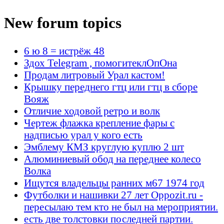
New forum topics
6 ю 8 = истрёж 48
Здох Telegram , помогитеклОпОна
Продам литровый Урал кастом!
Крышку переднего гтц или гтц в сборе
Вояж
Отличие ходовой ретро и волк
Чертеж флажка крепление фары с
надписью урал у кого есть
Эмблему КМЗ круглую куплю 2 шт
Алюминиевый обод на переднее колесо
Волка
Ищутся владельцы ранних м67 1974 год
Футболки и нашивки 27 лет Oppozit.ru -
пересылаю тем кто не был на мероприятии.
есть две толстовки последней партии.