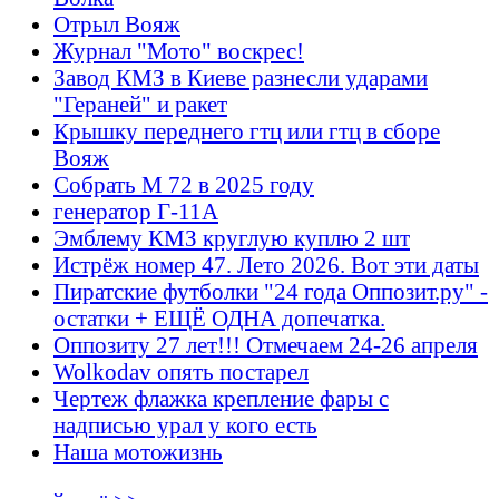
Отрыл Вояж
Журнал "Мото" воскрес!
Завод КМЗ в Киеве разнесли ударами
"Гераней" и ракет
Крышку переднего гтц или гтц в сборе
Вояж
Собрать М 72 в 2025 году
генератор Г-11А
Эмблему КМЗ круглую куплю 2 шт
Истрёж номер 47. Лето 2026. Вот эти даты
Пиратские футболки "24 года Оппозит.ру" -
остатки + ЕЩЁ ОДНА допечатка.
Оппозиту 27 лет!!! Отмечаем 24-26 апреля
Wolkodav опять постарел
Чертеж флажка крепление фары с
надписью урал у кого есть
Наша мотожизнь