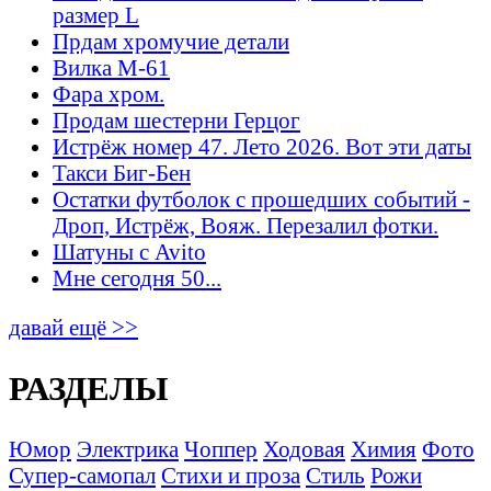
размер L
Прдам хромучие детали
Вилка М-61
Фара хром.
Продам шестерни Герцог
Истрёж номер 47. Лето 2026. Вот эти даты
Такси Биг-Бен
Остатки футболок с прошедших событий -
Дроп, Истрёж, Вояж. Перезалил фотки.
Шатуны с Avito
Мне сегодня 50...
давай ещё >>
РАЗДЕЛЫ
Юмор
Электрика
Чоппер
Ходовая
Химия
Фото
Супер-самопал
Стихи и проза
Стиль
Рожи