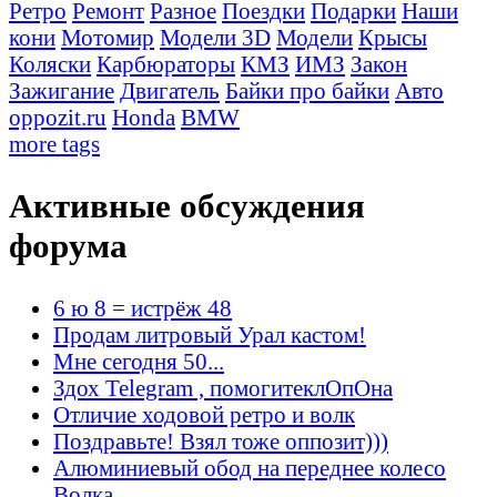
Ретро
Ремонт
Разное
Поездки
Подарки
Наши
кони
Мотомир
Модели 3D
Модели
Крысы
Коляски
Карбюраторы
КМЗ
ИМЗ
Закон
Зажигание
Двигатель
Байки про байки
Авто
oppozit.ru
Honda
BMW
more tags
Активные обсуждения
форума
6 ю 8 = истрёж 48
Продам литровый Урал кастом!
Мне сегодня 50...
Здох Telegram , помогитеклОпОна
Отличие ходовой ретро и волк
Поздравьте! Взял тоже оппозит)))
Алюминиевый обод на переднее колесо
Волка