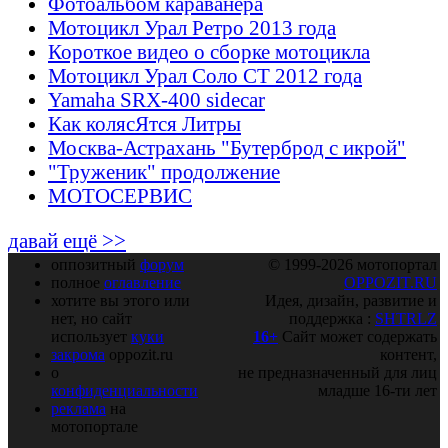
Фотоальбом караванера
Мотоцикл Урал Ретро 2013 года
Короткое видео о сборке мотоцикла
Мотоцикл Урал Соло СТ 2012 года
Yamaha SRX-400 sidecar
Как колясЯтся Литры
Москва-Астрахань "Бутерброд с икрой"
"Труженик" продолжение
МОТОСЕРВИС
давай ещё >>
оппозитный
форум
© 1999-2026 мотопортал
полное
оглавление
OPPOZIT.RU
хотите вы этого или
Идея, дизайн, развитие и
нет, но сайт
поддержка :
SHTRLZ
использует
куки
16+
Сайт может содержать
закрома
oppozit.ru
контент,
о
не предназначенный для лиц
конфиденциальности
младше 16-ти лет
реклама
на
мотопортале