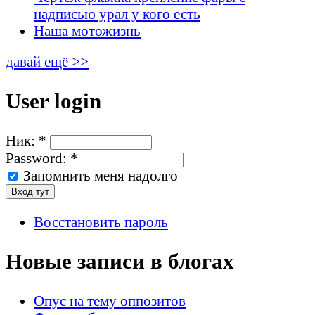
надписью урал у кого есть
Наша мотожизнь
давай ещё >>
User login
Ник:
*
Password:
*
Запомнить меня надолго
Восстановить пароль
Новые записи в блогах
Опус на тему оппозитов