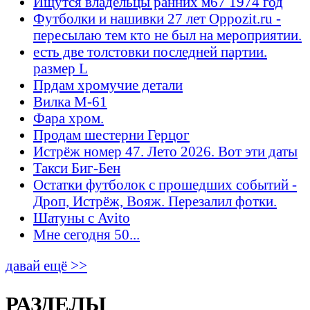
Ищутся владельцы ранних м67 1974 год
Футболки и нашивки 27 лет Oppozit.ru -
пересылаю тем кто не был на мероприятии.
есть две толстовки последней партии.
размер L
Прдам хромучие детали
Вилка М-61
Фара хром.
Продам шестерни Герцог
Истрёж номер 47. Лето 2026. Вот эти даты
Такси Биг-Бен
Остатки футболок с прошедших событий -
Дроп, Истрёж, Вояж. Перезалил фотки.
Шатуны с Avito
Мне сегодня 50...
давай ещё >>
РАЗДЕЛЫ