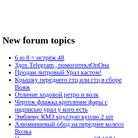
New forum topics
6 ю 8 = истрёж 48
Здох Telegram , помогитеклОпОна
Продам литровый Урал кастом!
Крышку переднего гтц или гтц в сборе
Вояж
Отличие ходовой ретро и волк
Чертеж флажка крепление фары с
надписью урал у кого есть
Эмблему КМЗ круглую куплю 2 шт
Алюминиевый обод на переднее колесо
Волка