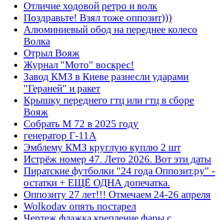
Отличие ходовой ретро и волк
Поздравьте! Взял тоже оппозит)))
Алюминиевый обод на переднее колесо
Волка
Отрыл Вояж
Журнал "Мото" воскрес!
Завод КМЗ в Киеве разнесли ударами
"Гераней" и ракет
Крышку переднего гтц или гтц в сборе
Вояж
Собрать М 72 в 2025 году
генератор Г-11А
Эмблему КМЗ круглую куплю 2 шт
Истрёж номер 47. Лето 2026. Вот эти даты
Пиратские футболки "24 года Оппозит.ру" -
остатки + ЕЩЁ ОДНА допечатка.
Оппозиту 27 лет!!! Отмечаем 24-26 апреля
Wolkodav опять постарел
Чертеж флажка крепление фары с