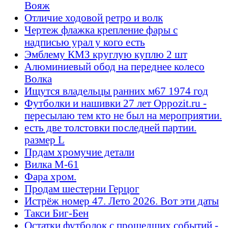
Вояж
Отличие ходовой ретро и волк
Чертеж флажка крепление фары с
надписью урал у кого есть
Эмблему КМЗ круглую куплю 2 шт
Алюминиевый обод на переднее колесо
Волка
Ищутся владельцы ранних м67 1974 год
Футболки и нашивки 27 лет Oppozit.ru -
пересылаю тем кто не был на мероприятии.
есть две толстовки последней партии.
размер L
Прдам хромучие детали
Вилка М-61
Фара хром.
Продам шестерни Герцог
Истрёж номер 47. Лето 2026. Вот эти даты
Такси Биг-Бен
Остатки футболок с прошедших событий -