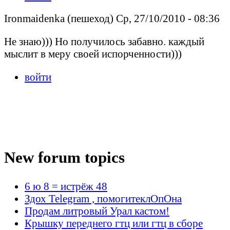
Ironmaidenka (пешеход) Ср, 27/10/2010 - 08:36
Не знаю))) Но получилось забавно. каждый
мыслит в меру своей испорченности)))
войти
New forum topics
6 ю 8 = истрёж 48
Здох Telegram , помогитеклОпОна
Продам литровый Урал кастом!
Крышку переднего гтц или гтц в сборе