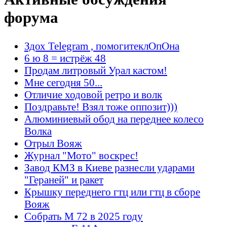
форума
Здох Telegram , помогитеклОпОна
6 ю 8 = истрёж 48
Продам литровый Урал кастом!
Мне сегодня 50...
Отличие ходовой ретро и волк
Поздравьте! Взял тоже оппозит)))
Алюминиевый обод на переднее колесо
Волка
Отрыл Вояж
Журнал "Мото" воскрес!
Завод КМЗ в Киеве разнесли ударами
"Гераней" и ракет
Крышку переднего гтц или гтц в сборе
Вояж
Собрать М 72 в 2025 году