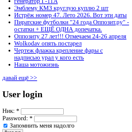
генератор Г-11А
Эмблему КМЗ круглую куплю 2 шт
Истрёж номер 47. Лето 2026. Вот эти даты
Пиратские футболки "24 года Оппозит.ру" -
остатки + ЕЩЁ ОДНА допечатка.
Оппозиту 27 лет!!! Отмечаем 24-26 апреля
Wolkodav опять постарел
Чертеж флажка крепление фары с
надписью урал у кого есть
Наша мотожизнь
давай ещё >>
User login
Ник:
*
Password:
*
Запомнить меня надолго