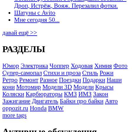
Дроп, Истрёж, Вояж. Перезалил фотки.
Шатуны с Avito
Мне сегодня 50...
давай ещё >>
РАЗДЕЛЫ
Юмор
Электрика
Чоппер
Ходовая
Химия
Фото
Супер-самопал
Стихи и проза
Стиль
Рожи
Ретро
Ремонт
Разное
Поездки
Подарки
Наши
кони
Мотомир
Модели 3D
Модели
Крысы
Коляски
Карбюраторы
КМЗ
ИМЗ
Закон
Зажигание
Двигатель
Байки про байки
Авто
oppozit.ru
Honda
BMW
more tags
Активные обсуждения