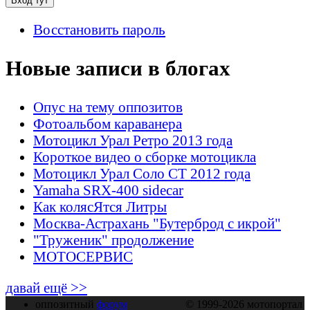
Восстановить пароль
Новые записи в блогах
Опус на тему оппозитов
Фотоальбом караванера
Мотоцикл Урал Ретро 2013 года
Короткое видео о сборке мотоцикла
Мотоцикл Урал Соло СТ 2012 года
Yamaha SRX-400 sidecar
Как колясЯтся Литры
Москва-Астрахань "Бутерброд с икрой"
"Труженик" продолжение
МОТОСЕРВИС
давай ещё >>
оппозитный
форум
© 1999-2026 мотопортал