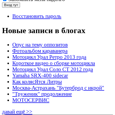
Восстановить пароль
Новые записи в блогах
Опус на тему оппозитов
Фотоальбом караванера
Мотоцикл Урал Ретро 2013 года
Короткое видео о сборке мотоцикла
Мотоцикл Урал Соло СТ 2012 года
Yamaha SRX-400 sidecar
Как колясЯтся Литры
Москва-Астрахань "Бутерброд с икрой"
"Труженик" продолжение
МОТОСЕРВИС
давай ещё >>