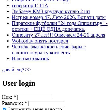
генератор Г-11А
Эмблему КМЗ круглую куплю 2 шт
Истрёж номер 47. Лето 2026. Вот эти даты
Пиратские футболки "24 года Оппозит.ру" -
остатки + ЕЩЁ ОДНА допечатка.
Оппозиту 27 лет!!! Отмечаем 24-26 апреля
Wolkodav опять постарел
Чертеж флажка крепление фары с
надписью урал у кого есть
Наша мотожизнь
давай ещё >>
User login
Ник:
*
Password:
*
Запомнить меня надолго