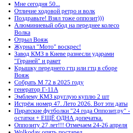
Мне сегодня 50...
Отличие ходовой ретро и волк
Поздравьте! Взял тоже оппозит)))
Алюминиевый обод на переднее колесо
Волка
Отрыл Вояж
Журнал "Мото" воскрес!
Завод КМЗ в Киеве разнесли ударами
"Гераней" и ракет
Крышку переднего гтц или гтц в сборе
Вояж
Собрать М 72 в 2025 году
генератор Г-11А
Эмблему КМЗ круглую куплю 2 шт
Истрёж номер 47. Лето 2026. Вот эти даты
Пиратские футболки "24 года Оппозит.ру" -
остатки + ЕЩЁ ОДНА допечатка.
Оппозиту 27 лет!!! Отмечаем 24-26 апреля
Wolkodav опять постарел