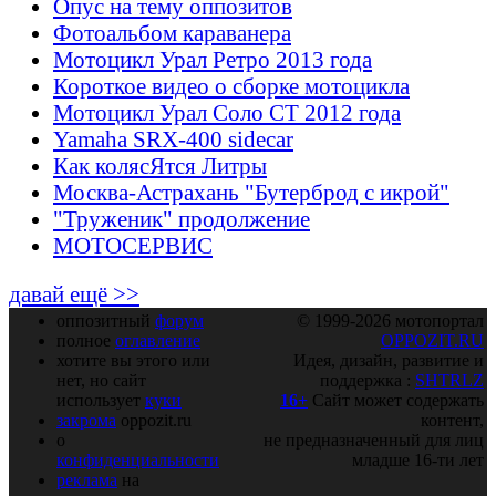
Опус на тему оппозитов
Фотоальбом караванера
Мотоцикл Урал Ретро 2013 года
Короткое видео о сборке мотоцикла
Мотоцикл Урал Соло СТ 2012 года
Yamaha SRX-400 sidecar
Как колясЯтся Литры
Москва-Астрахань "Бутерброд с икрой"
"Труженик" продолжение
МОТОСЕРВИС
давай ещё >>
оппозитный
форум
© 1999-2026 мотопортал
полное
оглавление
OPPOZIT.RU
хотите вы этого или
Идея, дизайн, развитие и
нет, но сайт
поддержка :
SHTRLZ
использует
куки
16+
Сайт может содержать
закрома
oppozit.ru
контент,
о
не предназначенный для лиц
конфиденциальности
младше 16-ти лет
реклама
на