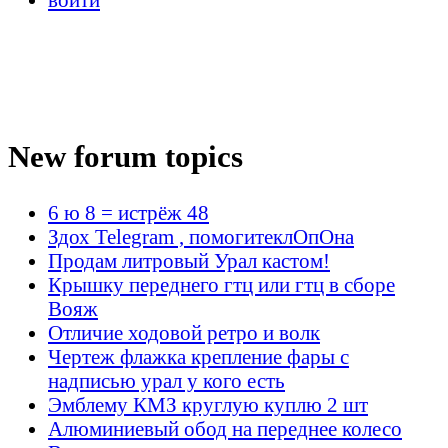
New forum topics
6 ю 8 = истрёж 48
Здох Telegram , помогитеклОпОна
Продам литровый Урал кастом!
Крышку переднего гтц или гтц в сборе
Вояж
Отличие ходовой ретро и волк
Чертеж флажка крепление фары с
надписью урал у кого есть
Эмблему КМЗ круглую куплю 2 шт
Алюминиевый обод на переднее колесо