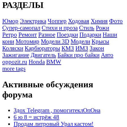
РАЗДЕЛЫ
Юмор
Электрика
Чоппер
Ходовая
Химия
Фото
Супер-самопал
Стихи и проза
Стиль
Рожи
Ретро
Ремонт
Разное
Поездки
Подарки
Наши
кони
Мотомир
Модели 3D
Модели
Крысы
Коляски
Карбюраторы
КМЗ
ИМЗ
Закон
Зажигание
Двигатель
Байки про байки
Авто
oppozit.ru
Honda
BMW
more tags
Активные обсуждения
форума
Здох Telegram , помогитеклОпОна
6 ю 8 = истрёж 48
Продам литровый Урал кастом!