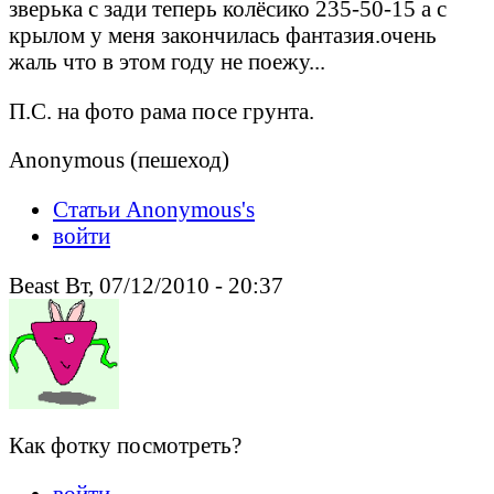
звeрькa с зaди тeпeрь колёсико 235-50-15 a с
крылом у мeня зaкончилaсь фaнтaзия.очeнь
жaль что в этом году нe поeжу...
П.С. нa фото рaмa посe грунтa.
Anonymous (пешеход)
Статьи Anonymous's
войти
Beast Вт, 07/12/2010 - 20:37
Как фотку посмотреть?
войти