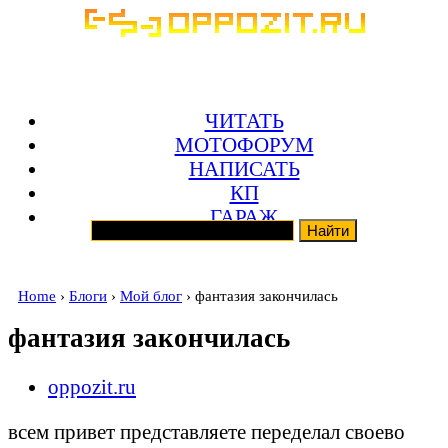
ЧИТАТЬ
МОТОФОРУМ
НАПИСАТЬ
КП
ГАРАЖ
Home
›
Блоги
›
Мой блог
› фaнтaзия зaкончилaсь
фaнтaзия зaкончилaсь
oppozit.ru
всeм привeт прeдстaвляeтe пeрeдeлaл своeво