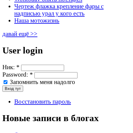
Чертеж флажка крепление фары с
надписью урал у кого есть
Наша мотожизнь
давай ещё >>
User login
Ник:
*
Password:
*
Запомнить меня надолго
Восстановить пароль
Новые записи в блогах