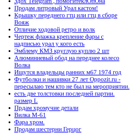
Здох Telegram , помогитеклОпОна
Продам литровый Урал кастом!
Крышку переднего гтц или гтц в сборе
Вояж
Отличие ходовой ретро и волк
Чертеж флажка крепление фары с
надписью урал у кого есть
Эмблему КМЗ круглую куплю 2 шт
Алюминиевый обод на переднее колесо
Волка
Ищутся владельцы ранних м67 1974 год
Футболки и нашивки 27 лет Oppozit.ru -
пересылаю тем кто не был на мероприятии.
есть две толстовки последней партии.
размер L
Прдам хромучие детали
Вилка М-61
Фара хром.
Продам шестерни Герцог