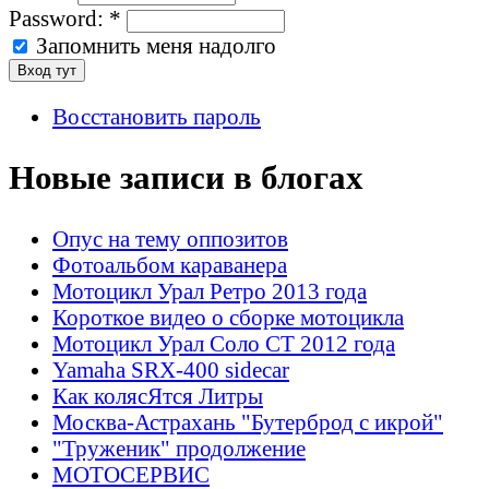
Password:
*
Запомнить меня надолго
Восстановить пароль
Новые записи в блогах
Опус на тему оппозитов
Фотоальбом караванера
Мотоцикл Урал Ретро 2013 года
Короткое видео о сборке мотоцикла
Мотоцикл Урал Соло СТ 2012 года
Yamaha SRX-400 sidecar
Как колясЯтся Литры
Москва-Астрахань "Бутерброд с икрой"
"Труженик" продолжение
МОТОСЕРВИС