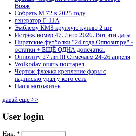
Вояж
Собрать М 72 в 2025 году
генератор Г-11А
Эмблему КМЗ круглую куплю 2 шт
Истрёж номер 47. Лето 2026. Вот эти даты
Пиратские футболки "24 года Оппозит.ру" -
остатки + ЕЩЁ ОДНА допечатка.
Оппозиту 27 лет!!! Отмечаем 24-26 апреля
Wolkodav опять постарел
Чертеж флажка крепление фары с
надписью урал у кого есть
Наша мотожизнь
давай ещё >>
User login
Ник:
*