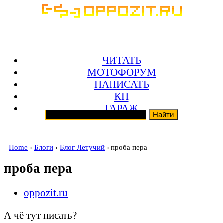
ЧИТАТЬ
МОТОФОРУМ
НАПИСАТЬ
КП
ГАРАЖ
Home
›
Блоги
›
Блог Летучий
› проба пера
проба пера
oppozit.ru
А чё тут писать?