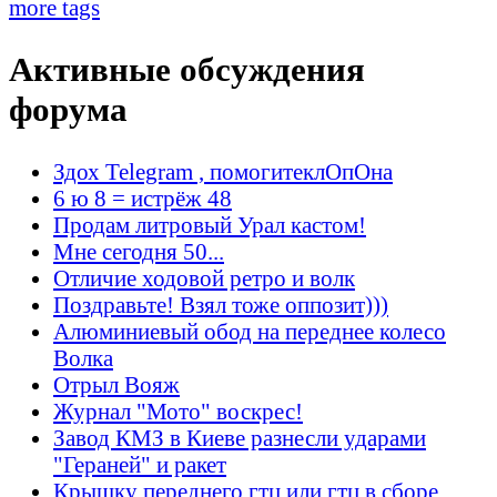
more tags
Активные обсуждения
форума
Здох Telegram , помогитеклОпОна
6 ю 8 = истрёж 48
Продам литровый Урал кастом!
Мне сегодня 50...
Отличие ходовой ретро и волк
Поздравьте! Взял тоже оппозит)))
Алюминиевый обод на переднее колесо
Волка
Отрыл Вояж
Журнал "Мото" воскрес!
Завод КМЗ в Киеве разнесли ударами
"Гераней" и ракет
Крышку переднего гтц или гтц в сборе