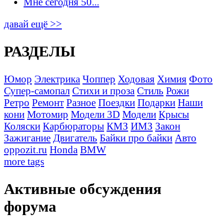
Мне сегодня 50...
давай ещё >>
РАЗДЕЛЫ
Юмор
Электрика
Чоппер
Ходовая
Химия
Фото
Супер-самопал
Стихи и проза
Стиль
Рожи
Ретро
Ремонт
Разное
Поездки
Подарки
Наши
кони
Мотомир
Модели 3D
Модели
Крысы
Коляски
Карбюраторы
КМЗ
ИМЗ
Закон
Зажигание
Двигатель
Байки про байки
Авто
oppozit.ru
Honda
BMW
more tags
Активные обсуждения
форума