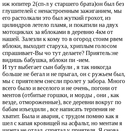
иж юпитер 2(сп-л у старшего брата)он был без
глушителей с ненастроенным зажиганием, мы
его растолкали это был жуткий грохот, из
цилиндров летело пламя, и покатили на двух
мотоциклах за яблоками в деревню 4км от
нашей. Залезли к кому то в огород стоим рвем
яблоки, выходит старуха, хриплым голосом
спрашивает-Вы чо тут делаете? Приятель:не
видишь бабушка, яблоки пи -ием.
И тут выбегает сын бабули , я так никогда
больше не бегал и не прыгал, он с ружьем был,
мы с приятелем снесли пролет у забора. Много
всего было и веселого и не очень, погони от
ментов (отбитые горшки, и морды , они , как
везде, отмороженные), все деревни вокруг по
бабам изъездили , все написать терпения не
хватит. Была и авария, с трудом помню как я
шел с капая кровищей на асфальт, но ментам я
чизета не отдал, спрятал у приятеля. Я снова