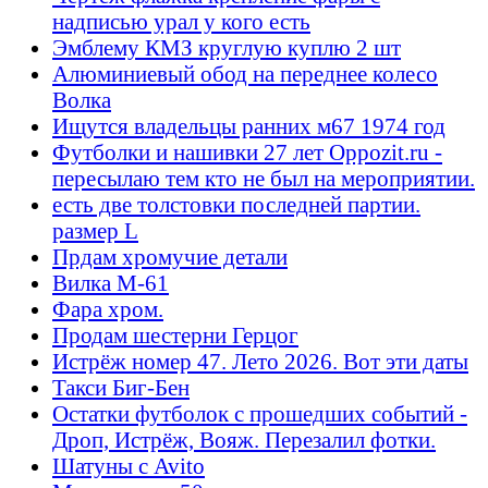
надписью урал у кого есть
Эмблему КМЗ круглую куплю 2 шт
Алюминиевый обод на переднее колесо
Волка
Ищутся владельцы ранних м67 1974 год
Футболки и нашивки 27 лет Oppozit.ru -
пересылаю тем кто не был на мероприятии.
есть две толстовки последней партии.
размер L
Прдам хромучие детали
Вилка М-61
Фара хром.
Продам шестерни Герцог
Истрёж номер 47. Лето 2026. Вот эти даты
Такси Биг-Бен
Остатки футболок с прошедших событий -
Дроп, Истрёж, Вояж. Перезалил фотки.
Шатуны с Avito