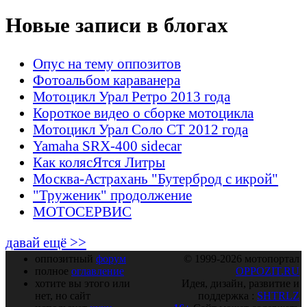
Новые записи в блогах
Опус на тему оппозитов
Фотоальбом караванера
Мотоцикл Урал Ретро 2013 года
Короткое видео о сборке мотоцикла
Мотоцикл Урал Соло СТ 2012 года
Yamaha SRX-400 sidecar
Как колясЯтся Литры
Москва-Астрахань "Бутерброд с икрой"
"Труженик" продолжение
МОТОСЕРВИС
давай ещё >>
оппозитный
форум
© 1999-2026 мотопортал
полное
оглавление
OPPOZIT.RU
хотите вы этого или
Идея, дизайн, развитие и
нет, но сайт
поддержка :
SHTRLZ