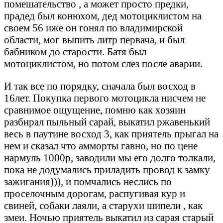
помешательство , а может просто предки,
прадед был конюхом, дед мотоциклистом на
своем 56 иже он гонял по владимирской
области, мог выпить литр первача, и был
бабником до старости. Батя был
мотоциклистом, но потом слез после аварии.
И так все по порядку, сначала был восход в
16лет. Покупка первого мотоцикла нисчем не
сравнимое ощущение, помню как хозяин
разбирал пыльный сарай, выкатил ржавенький
весь в паутине восход 3, как приятель прыгал на
нем и сказал что амморты гавно, но по цене
нармуль 1000р, заводили мы его долго толкали,
пока не додумались приладить провод к замку
зажигания))), и помчались неслись по
проселочным дорогам, распугивая кур и
свиней, собаки лаяли, а старухи шипели , как
змеи. Ночью приятель выкатил из сарая старый