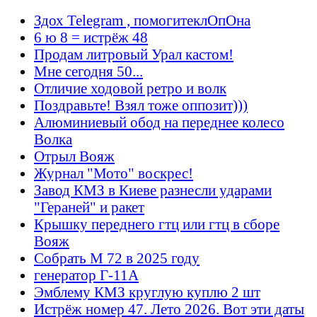
Здох Telegram , помогитеклОпОна
6 ю 8 = истрёж 48
Продам литровый Урал кастом!
Мне сегодня 50...
Отличие ходовой ретро и волк
Поздравьте! Взял тоже оппозит)))
Алюминиевый обод на переднее колесо
Волка
Отрыл Вояж
Журнал "Мото" воскрес!
Завод КМЗ в Киеве разнесли ударами
"Гераней" и ракет
Крышку переднего гтц или гтц в сборе
Вояж
Собрать М 72 в 2025 году
генератор Г-11А
Эмблему КМЗ круглую куплю 2 шт
Истрёж номер 47. Лето 2026. Вот эти даты