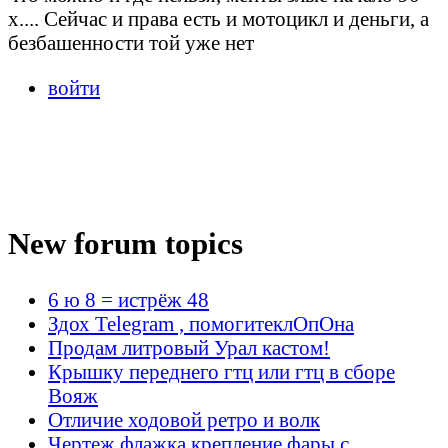
х.... Сейчас и права есть и мотоцикл и деньги, а
безбашенности той уже нет
войти
New forum topics
6 ю 8 = истрёж 48
Здох Telegram , помогитеклОпОна
Продам литровый Урал кастом!
Крышку переднего гтц или гтц в сборе
Вояж
Отличие ходовой ретро и волк
Чертеж флажка крепление фары с