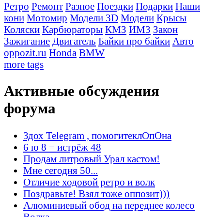
Ретро
Ремонт
Разное
Поездки
Подарки
Наши
кони
Мотомир
Модели 3D
Модели
Крысы
Коляски
Карбюраторы
КМЗ
ИМЗ
Закон
Зажигание
Двигатель
Байки про байки
Авто
oppozit.ru
Honda
BMW
more tags
Активные обсуждения
форума
Здох Telegram , помогитеклОпОна
6 ю 8 = истрёж 48
Продам литровый Урал кастом!
Мне сегодня 50...
Отличие ходовой ретро и волк
Поздравьте! Взял тоже оппозит)))
Алюминиевый обод на переднее колесо
Волка