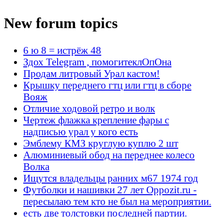
New forum topics
6 ю 8 = истрёж 48
Здох Telegram , помогитеклОпОна
Продам литровый Урал кастом!
Крышку переднего гтц или гтц в сборе
Вояж
Отличие ходовой ретро и волк
Чертеж флажка крепление фары с
надписью урал у кого есть
Эмблему КМЗ круглую куплю 2 шт
Алюминиевый обод на переднее колесо
Волка
Ищутся владельцы ранних м67 1974 год
Футболки и нашивки 27 лет Oppozit.ru -
пересылаю тем кто не был на мероприятии.
есть две толстовки последней партии.