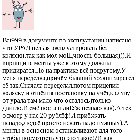
Bat999 в документе по эксплуатации написано
что УРАЛ нельзя эксплуатировать без
коляски,так как мол моЩчность большая))).И
впринципе менты уже к этому должны
придиратся.Но на практике всё подругому.У
меня переделка,причём бывший хозяин зарегел
её так.Сначала переделал,потом прицепил
коляску и отвёз на постановку на учёт,к слуву
от урала там мало что осталось)только
двигло.И емё поставили!Уж незнаю как).А тех
осмотр у нас 20 рублёф!И приёзжать
ненадо,людеё просто искать надо нужных).А
менты в осносном останавливают для того
чтобы посмотреть что это такое!?И как