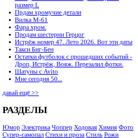
размер L
Прдам хромучие детали
Вилка М-61
Фара хром.
Продам шестерни Герцог
Истрёж номер 47. Лето 2026. Вот эти даты
Такси Биг-Бен
Остатки футболок с прошедших событий -
Дроп, Истрёж, Вояж. Перезалил фотки.
Шатуны с Avito
Мне сегодня 50...
давай ещё >>
РАЗДЕЛЫ
Юмор
Электрика
Чоппер
Ходовая
Химия
Фото
Супер-самопал
Стихи и проза
Стиль
Рожи