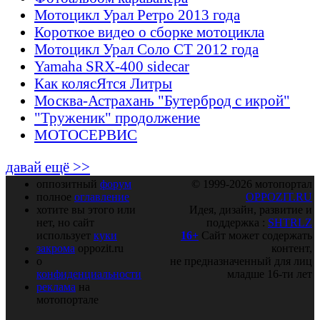
Мотоцикл Урал Ретро 2013 года
Короткое видео о сборке мотоцикла
Мотоцикл Урал Соло СТ 2012 года
Yamaha SRX-400 sidecar
Как колясЯтся Литры
Москва-Астрахань "Бутерброд с икрой"
"Труженик" продолжение
МОТОСЕРВИС
давай ещё >>
оппозитный
форум
© 1999-2026 мотопортал
полное
оглавление
OPPOZIT.RU
хотите вы этого или
Идея, дизайн, развитие и
нет, но сайт
поддержка :
SHTRLZ
использует
куки
16+
Сайт может содержать
закрома
oppozit.ru
контент,
о
не предназначенный для лиц
конфиденциальности
младше 16-ти лет
реклама
на
мотопортале