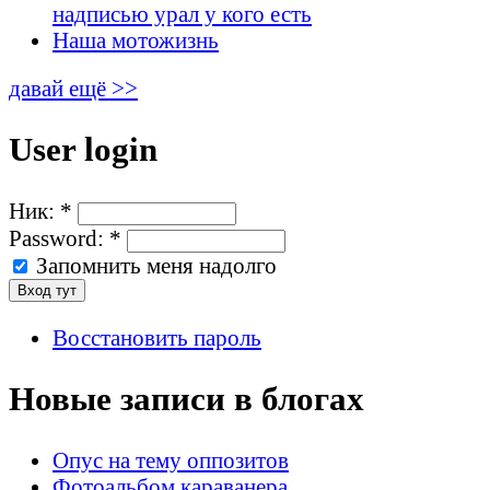
надписью урал у кого есть
Наша мотожизнь
давай ещё >>
User login
Ник:
*
Password:
*
Запомнить меня надолго
Восстановить пароль
Новые записи в блогах
Опус на тему оппозитов
Фотоальбом караванера