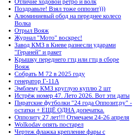
Отличие ходовой ретро и волк
Поздравьте! Взял тоже оппозит)))
Алюминиевый обод на переднее колесо
Волка
Отрыл Вояж
Журнал "Мото" воскрес!
Завод КМЗ в Киеве разнесли ударами
"Гераней" и ракет
Крышку переднего гтц или гтц в сборе
Вояж
Собрать М 72 в 2025 году
генератор Г-11А
Эмблему КМЗ круглую куплю 2 шт
Истрёж номер 47. Лето 2026. Вот эти даты
Пиратские футболки "24 года Оппозит.ру" -
остатки + ЕЩЁ ОДНА допечатка.
Оппозиту 27 лет!!! Отмечаем 24-26 апреля
Wolkodav опять постарел
Чертеж флажка крепление фары с