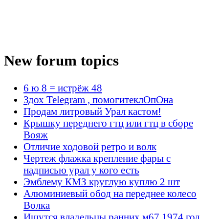
New forum topics
6 ю 8 = истрёж 48
Здох Telegram , помогитеклОпОна
Продам литровый Урал кастом!
Крышку переднего гтц или гтц в сборе
Вояж
Отличие ходовой ретро и волк
Чертеж флажка крепление фары с
надписью урал у кого есть
Эмблему КМЗ круглую куплю 2 шт
Алюминиевый обод на переднее колесо
Волка
Ищутся владельцы ранних м67 1974 год