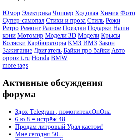
Юмор
Электрика
Чоппер
Ходовая
Химия
Фото
Супер-самопал
Стихи и проза
Стиль
Рожи
Ретро
Ремонт
Разное
Поездки
Подарки
Наши
кони
Мотомир
Модели 3D
Модели
Крысы
Коляски
Карбюраторы
КМЗ
ИМЗ
Закон
Зажигание
Двигатель
Байки про байки
Авто
oppozit.ru
Honda
BMW
more tags
Активные обсуждения
форума
Здох Telegram , помогитеклОпОна
6 ю 8 = истрёж 48
Продам литровый Урал кастом!
Мне сегодня 50...