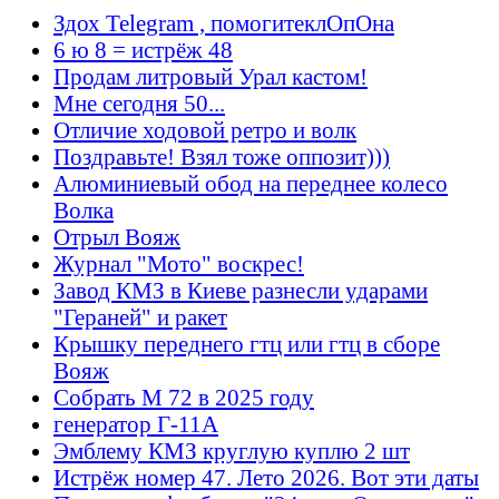
Здох Telegram , помогитеклОпОна
6 ю 8 = истрёж 48
Продам литровый Урал кастом!
Мне сегодня 50...
Отличие ходовой ретро и волк
Поздравьте! Взял тоже оппозит)))
Алюминиевый обод на переднее колесо
Волка
Отрыл Вояж
Журнал "Мото" воскрес!
Завод КМЗ в Киеве разнесли ударами
"Гераней" и ракет
Крышку переднего гтц или гтц в сборе
Вояж
Собрать М 72 в 2025 году
генератор Г-11А
Эмблему КМЗ круглую куплю 2 шт
Истрёж номер 47. Лето 2026. Вот эти даты