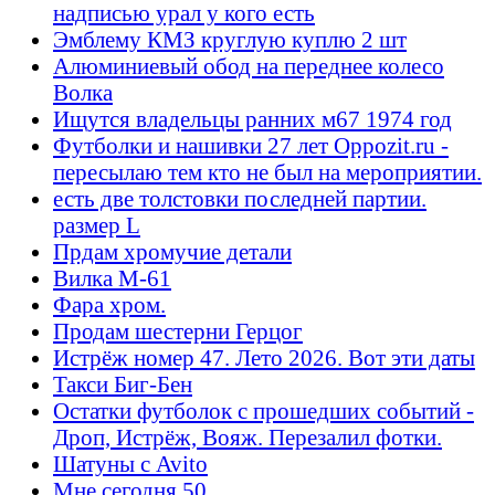
надписью урал у кого есть
Эмблему КМЗ круглую куплю 2 шт
Алюминиевый обод на переднее колесо
Волка
Ищутся владельцы ранних м67 1974 год
Футболки и нашивки 27 лет Oppozit.ru -
пересылаю тем кто не был на мероприятии.
есть две толстовки последней партии.
размер L
Прдам хромучие детали
Вилка М-61
Фара хром.
Продам шестерни Герцог
Истрёж номер 47. Лето 2026. Вот эти даты
Такси Биг-Бен
Остатки футболок с прошедших событий -
Дроп, Истрёж, Вояж. Перезалил фотки.
Шатуны с Avito
Мне сегодня 50...