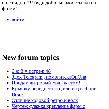
и не видно !!!! будь добр, ыложи ссылки на
фотки!
войти
New forum topics
6 ю 8 = истрёж 48
Здох Telegram , помогитеклОпОна
Продам литровый Урал кастом!
Крышку переднего гтц или гтц в сборе
Вояж
Отличие ходовой ретро и волк
Чертеж флажка крепление фары с