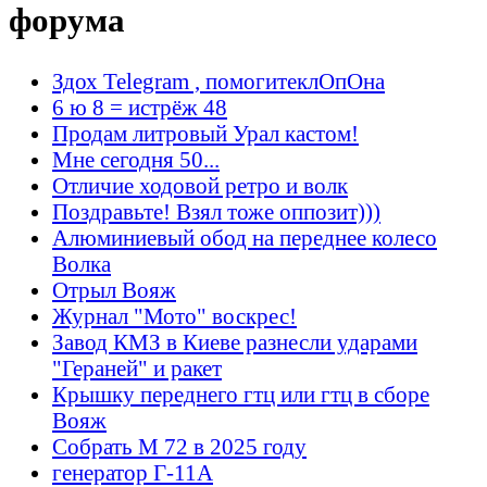
форума
Здох Telegram , помогитеклОпОна
6 ю 8 = истрёж 48
Продам литровый Урал кастом!
Мне сегодня 50...
Отличие ходовой ретро и волк
Поздравьте! Взял тоже оппозит)))
Алюминиевый обод на переднее колесо
Волка
Отрыл Вояж
Журнал "Мото" воскрес!
Завод КМЗ в Киеве разнесли ударами
"Гераней" и ракет
Крышку переднего гтц или гтц в сборе
Вояж
Собрать М 72 в 2025 году
генератор Г-11А