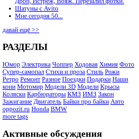
Дроп, Истрёж, Вояж. Перезалил фотки.
Шатуны с Avito
Мне сегодня 50...
давай ещё >>
РАЗДЕЛЫ
Юмор
Электрика
Чоппер
Ходовая
Химия
Фото
Супер-самопал
Стихи и проза
Стиль
Рожи
Ретро
Ремонт
Разное
Поездки
Подарки
Наши
кони
Мотомир
Модели 3D
Модели
Крысы
Коляски
Карбюраторы
КМЗ
ИМЗ
Закон
Зажигание
Двигатель
Байки про байки
Авто
oppozit.ru
Honda
BMW
more tags
Активные обсуждения