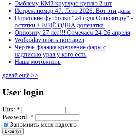
Эмблему КМЗ круглую куплю 2 шт
Истрёж номер 47. Лето 2026. Вот эти даты
Пиратские футболки "24 года Оппозит.ру" -
остатки + ЕЩЁ ОДНА допечатка.
Оппозиту 27 лет!!! Отмечаем 24-26 апреля
Wolkodav опять постарел
Чертеж флажка крепление фары с
надписью урал у кого есть
Наша мотожизнь
давай ещё >>
User login
Ник:
*
Password:
*
Запомнить меня надолго