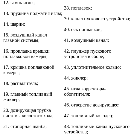
12. замок иглы;
38. поплавок;
13. пружина поджатия иглы;
39. канал пускового устройства;
14. шарин;
40. ось поплавков;
15. воздушный канал
главной системы;
41. воздушный канал;
16. прокладка крышки
42. плунжер пускового
поплавковой камеры;
устройства в сборе;
17. крышка поплавковой
43. уплотнительное кольцо;
камеры;
44. жиклер;
18. распылитель;
45. игла корректора-
19. главный топливный
обогатителя;
жиклер;
46. отверстие дозирующее;
20. дозирующая трубка
системы холостого хода;
47. топливный колодец;
21. стопорная шайба;
48. топливный канал пускового
устройства;