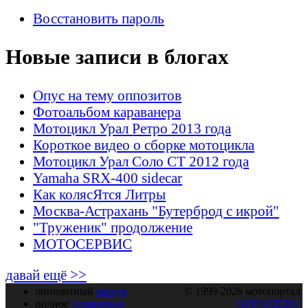
Восстановить пароль
Новые записи в блогах
Опус на тему оппозитов
Фотоальбом караванера
Мотоцикл Урал Ретро 2013 года
Короткое видео о сборке мотоцикла
Мотоцикл Урал Соло СТ 2012 года
Yamaha SRX-400 sidecar
Как колясЯтся Литры
Москва-Астрахань "Бутерброд с икрой"
"Труженик" продолжение
МОТОСЕРВИС
давай ещё >>
оппозитный
форум
© 1999-2026 мотопортал
полное
оглавление
OPPOZIT.RU