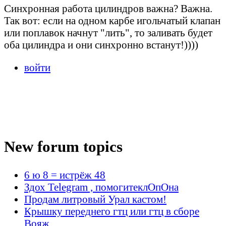
Синхронная работа цилиндров важна? Важна.
Так вот: если на одном карбе игольчатый клапан
или поплавок начнут "лить", то заливать будет
оба цилиндра и они синхронно встанут!))))
войти
New forum topics
6 ю 8 = истрёж 48
Здох Telegram , помогитеклОпОна
Продам литровый Урал кастом!
Крышку переднего гтц или гтц в сборе
Вояж