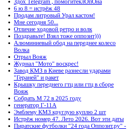
Здох Telegram , помогитеклОпОна
6 ю 8 = истрёж 48
Продам литровый Урал кастом!
Мне сегодня 50...
Отличие ходовой ретро и волк
Поздравьте! Взял тоже оппозит)))
Алюминиевый обод на переднее колесо
Волка
Отрыл Вояж
Журнал "Мото" воскрес!
Завод КМЗ в Киеве разнесли ударами
"Гераней" и ракет
Крышку переднего гтц или гтц в сборе
Вояж
Собрать М 72 в 2025 году
генератор Г-11А
Эмблему КМЗ круглую куплю 2 шт
Истрёж номер 47. Лето 2026. Вот эти даты
Пиратские футболки "24 года Оппозит.ру" -