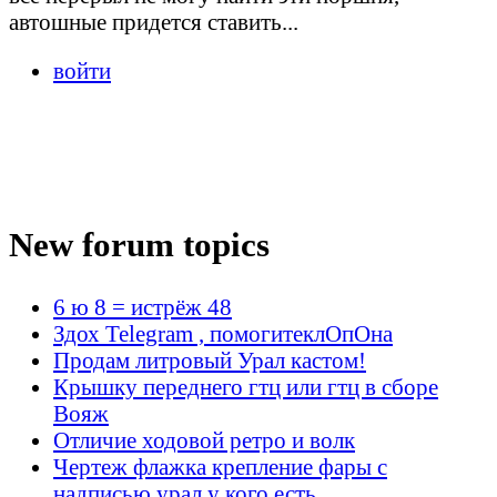
автошные придется ставить...
войти
New forum topics
6 ю 8 = истрёж 48
Здох Telegram , помогитеклОпОна
Продам литровый Урал кастом!
Крышку переднего гтц или гтц в сборе
Вояж
Отличие ходовой ретро и волк
Чертеж флажка крепление фары с
надписью урал у кого есть