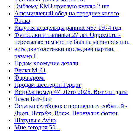
Эмблему КМЗ круглую куплю 2 шт
Алюминиевый обод на переднее колесо
Волка
Ищутся владельцы ранних м67 1974 год
Футболки и нашивки 27 лет Oppozit.ru -
пересылаю тем кто не был на мероприятии.
есть две толстовки последней партии.
размер L
Прдам хромучие детали
Вилка М-61
Фара хром.
Продам шестерни Герцог
Истрёж номер 47. Лето 2026. Вот эти даты
Такси Биг-Бен
Остатки футболок с прошедших событий -
Дроп, Истрёж, Вояж. Перезалил фотки.
Шатуны с Avito
Мне сегодня 50...