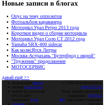
Новые записи в блогах
Опус на тему оппозитов
Фотоальбом караванера
Мотоцикл Урал Ретро 2013 года
Короткое видео о сборке мотоцикла
Мотоцикл Урал Соло СТ 2012 года
Yamaha SRX-400 sidecar
Как колясЯтся Литры
Москва-Астрахань "Бутерброд с икрой"
"Труженик" продолжение
МОТОСЕРВИС
давай ещё >>
оппозитный
форум
© 1999-2026 мотопортал
полное
оглавление
OPPOZIT.RU
хотите вы этого или
Идея, дизайн, развитие и
нет, но сайт
поддержка :
SHTRLZ
использует
куки
16+
Сайт может содержать
закрома
oppozit.ru
контент,