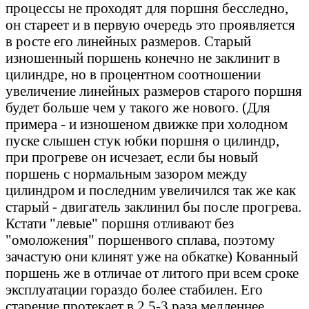
процессы не проходят для поршня бесследно,
он стареет и в первую очередь это проявляется
в росте его линейных размеров. Старый
изношенный поршень конечно не заклинит в
цилиндре, но в процентном соотношении
увеличение линейных размеров старого поршня
будет больше чем у такого же нового. (Для
примера - и изношеном движке при холодном
пуске слышен стук юбки поршня о цилиндр,
при прогреве он исчезает, если бы новый
поршень с нормальным зазором между
цилиндром и последним увеличился так же как
старый - двигатель заклинил бы после прогрева.
Кстати "левые" поршня отливают без
"омоложения" поршенвого сплава, поэтому
зачастую они клинят уже на обкатке) Кованный
поршень же в отличае от литого при всем сроке
эксплуатации гораздо более стабилен. Его
старение протекает в 2,5-3 раза медленнее.