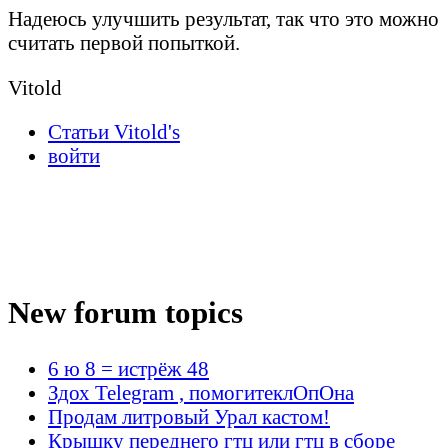
Надеюсь улучшить результат, так что это можно
считать первой попыткой.
Vitold
Статьи Vitold's
войти
New forum topics
6 ю 8 = истрёж 48
Здох Telegram , помогитеклОпОна
Продам литровый Урал кастом!
Крышку переднего гтц или гтц в сборе