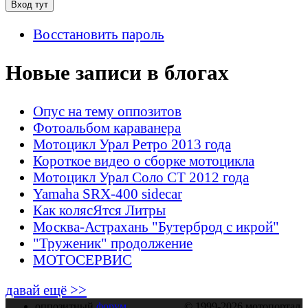
Восстановить пароль
Новые записи в блогах
Опус на тему оппозитов
Фотоальбом караванера
Мотоцикл Урал Ретро 2013 года
Короткое видео о сборке мотоцикла
Мотоцикл Урал Соло СТ 2012 года
Yamaha SRX-400 sidecar
Как колясЯтся Литры
Москва-Астрахань "Бутерброд с икрой"
"Труженик" продолжение
МОТОСЕРВИС
давай ещё >>
оппозитный
форум
© 1999-2026 мотопортал