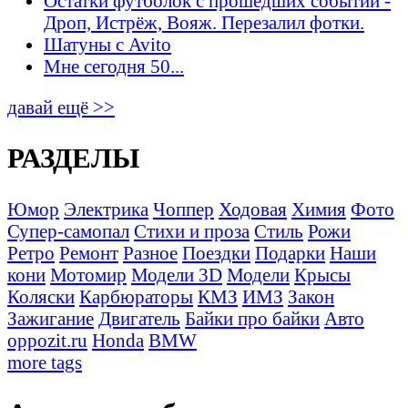
Остатки футболок с прошедших событий -
Дроп, Истрёж, Вояж. Перезалил фотки.
Шатуны с Avito
Мне сегодня 50...
давай ещё >>
РАЗДЕЛЫ
Юмор
Электрика
Чоппер
Ходовая
Химия
Фото
Супер-самопал
Стихи и проза
Стиль
Рожи
Ретро
Ремонт
Разное
Поездки
Подарки
Наши
кони
Мотомир
Модели 3D
Модели
Крысы
Коляски
Карбюраторы
КМЗ
ИМЗ
Закон
Зажигание
Двигатель
Байки про байки
Авто
oppozit.ru
Honda
BMW
more tags