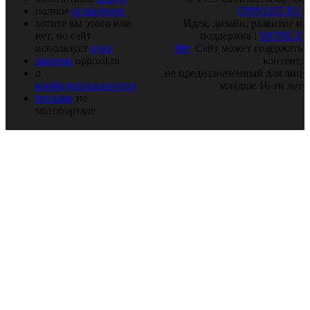
полное
оглавление
OPPOZIT.RU
хотите вы этого или
Идея, дизайн, развитие и
нет, но сайт
поддержка :
SHTRLZ
использует
куки
16+
Сайт может содержать
закрома
oppozit.ru
контент,
о
не предназначенный для лиц
конфиденциальности
младше 16-ти лет
реклама
на
мотопортале