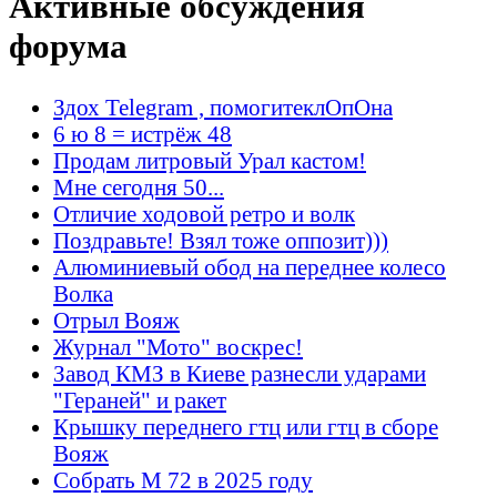
Активные обсуждения
форума
Здох Telegram , помогитеклОпОна
6 ю 8 = истрёж 48
Продам литровый Урал кастом!
Мне сегодня 50...
Отличие ходовой ретро и волк
Поздравьте! Взял тоже оппозит)))
Алюминиевый обод на переднее колесо
Волка
Отрыл Вояж
Журнал "Мото" воскрес!
Завод КМЗ в Киеве разнесли ударами
"Гераней" и ракет
Крышку переднего гтц или гтц в сборе
Вояж
Собрать М 72 в 2025 году