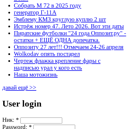
Собрать М 72 в 2025 году
генератор Г-11А
Эмблему КМЗ круглую куплю 2 шт
Истрёж номер 47. Лето 2026. Вот эти даты
Пиратские футболки "24 года Оппозит.ру" -
остатки + ЕЩЁ ОДНА допечатка.
Оппозиту 27 лет!!! Отмечаем 24-26 апреля
Wolkodav опять постарел
Чертеж флажка крепление фары с
надписью урал у кого есть
Наша мотожизнь
давай ещё >>
User login
Ник:
*
Password:
*