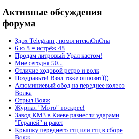
Активные обсуждения
форума
Здох Telegram , помогитеклОпОна
6 ю 8 = истрёж 48
Продам литровый Урал кастом!
Мне сегодня 50...
Отличие ходовой ретро и волк
Поздравьте! Взял тоже оппозит)))
Алюминиевый обод на переднее колесо
Волка
Отрыл Вояж
Журнал "Мото" воскрес!
Завод КМЗ в Киеве разнесли ударами
"Гераней" и ракет
Крышку переднего гтц или гтц в сборе
Вояж