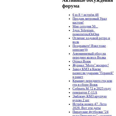
Активные обсуждения
форума
6 ю 8 = истрёж 48
Продам литровый Урал
кастом!
Мне сегодня 50...
Здох Telegram ,
помогитеклОпОна
Отличие ходовой ретро и
волк
Поздравьте! Взял тоже
оппозит)))
Алюминиевый обод на
переднее колесо Волка
Отрыл Вояж
Журнал "Мото" воскрес!
Завод КМЗ в Киеве
разнесли ударами "Гераней"
и ракет
Крышку переднего гтц или
гтц в сборе Вояж
Собрать М 72 в 2025 году
генератор Г-11А
Эмблему КМЗ круглую
куплю 2 шт
Истрёж номер 47. Лето
2026. Вот эти даты
Пиратские футболки "24
года Оппозит.ру" - остатки