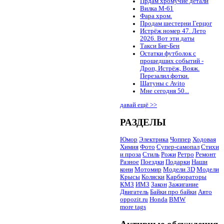
Прдам хромучие детали
Вилка М-61
Фара хром.
Продам шестерни Герцог
Истрёж номер 47. Лето
2026. Вот эти даты
Такси Биг-Бен
Остатки футболок с
прошедших событий -
Дроп, Истрёж, Вояж.
Перезалил фотки.
Шатуны с Avito
Мне сегодня 50...
давай ещё >>
РАЗДЕЛЫ
Юмор
Электрика
Чоппер
Ходовая
Химия
Фото
Супер-самопал
Стихи
и проза
Стиль
Рожи
Ретро
Ремонт
Разное
Поездки
Подарки
Наши
кони
Мотомир
Модели 3D
Модели
Крысы
Коляски
Карбюраторы
КМЗ
ИМЗ
Закон
Зажигание
Двигатель
Байки про байки
Авто
oppozit.ru
Honda
BMW
more tags