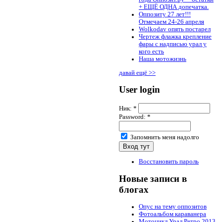
+ ЕЩЁ ОДНА допечатка.
Оппозиту 27 лет!!!
Отмечаем 24-26 апреля
Wolkodav опять постарел
Чертеж флажка крепление
фары с надписью урал у
кого есть
Наша мотожизнь
давай ещё >>
User login
Ник:
*
Password:
*
Запомнить меня надолго
Восстановить пароль
Новые записи в
блогах
Опус на тему оппозитов
Фотоальбом караванера
Мотоцикл Урал Ретро 2013