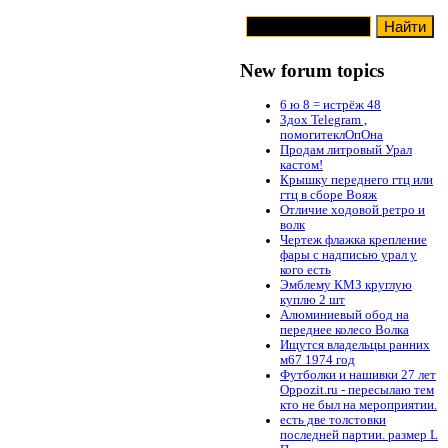
New forum topics
6 ю 8 = истрёж 48
Здох Telegram ,
помогитеклОпОна
Продам литровый Урал
кастом!
Крышку переднего гтц или
гтц в сборе Вояж
Отличие ходовой ретро и
волк
Чертеж флажка крепление
фары с надписью урал у
кого есть
Эмблему КМЗ круглую
куплю 2 шт
Алюминиевый обод на
переднее колесо Волка
Ищутся владельцы ранних
м67 1974 год
Футболки и нашивки 27 лет
Oppozit.ru - пересылаю тем
кто не был на мероприятии.
есть две толстовки
последней партии. размер L