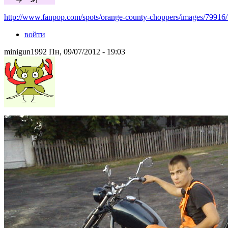
http://www.fanpop.com/spots/orange-county-choppers/images/79916/tit
войти
minigun1992 Пн, 09/07/2012 - 19:03