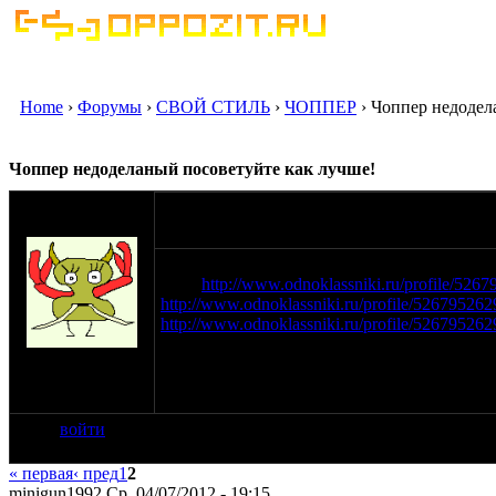
Home
›
Форумы
›
СВОЙ СТИЛЬ
›
ЧОППЕР
› Чоппер недодел
Чоппер недоделаный посоветуйте как лучше!
оппозитчик
09-05-12 20:41
minigun1992
Начал 1,5 года назат сходил в армию теперь
фото
http://www.odnoklassniki.ru/profile/52
http://www.odnoklassniki.ru/profile/5267952
http://www.odnoklassniki.ru/profile/5267952
на сайте: май-12
нахождение:
Киселёвск
войти
« первая
‹ пред
1
2
minigun1992 Ср, 04/07/2012 - 19:15