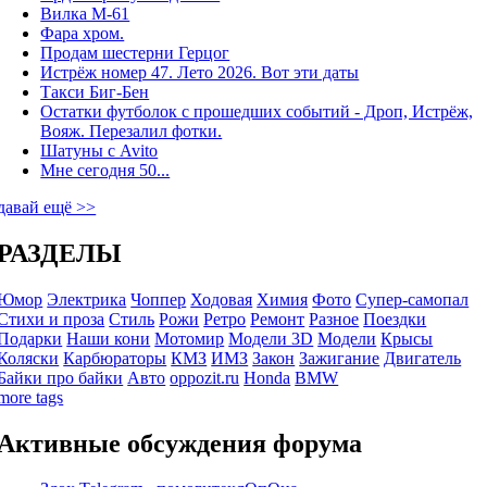
Вилка М-61
Фара хром.
Продам шестерни Герцог
Истрёж номер 47. Лето 2026. Вот эти даты
Такси Биг-Бен
Остатки футболок с прошедших событий - Дроп, Истрёж,
Вояж. Перезалил фотки.
Шатуны с Avito
Мне сегодня 50...
давай ещё >>
РАЗДЕЛЫ
Юмор
Электрика
Чоппер
Ходовая
Химия
Фото
Супер-самопал
Стихи и проза
Стиль
Рожи
Ретро
Ремонт
Разное
Поездки
Подарки
Наши кони
Мотомир
Модели 3D
Модели
Крысы
Коляски
Карбюраторы
КМЗ
ИМЗ
Закон
Зажигание
Двигатель
Байки про байки
Авто
oppozit.ru
Honda
BMW
more tags
Активные обсуждения форума