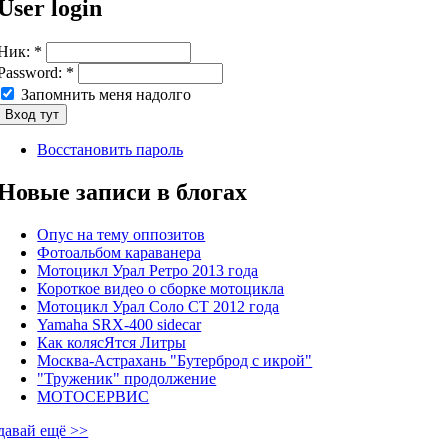
User login
Ник:
*
Password:
*
Запомнить меня надолго
Восстановить пароль
Новые записи в блогах
Опус на тему оппозитов
Фотоальбом караванера
Мотоцикл Урал Ретро 2013 года
Короткое видео о сборке мотоцикла
Мотоцикл Урал Соло СТ 2012 года
Yamaha SRX-400 sidecar
Как колясЯтся Литры
Москва-Астрахань "Бутерброд с икрой"
"Труженик" продолжение
МОТОСЕРВИС
давай ещё >>