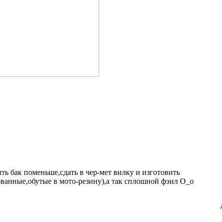
ть бак поменьше,сдать в чер-мет вилку и изготовить
ванные,обутые в мото-резину),а так сплошной фэил О_о