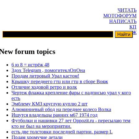
ЧИТАТЬ
МОТОФОРУМ
НАПИСАТЬ
КП
ГАРАЖ
New forum topics
6 ю 8 = истрёж 48
Здох Telegram , помогитеклОпОна
Продам литровый Урал кастом!
Крышку переднего гтц или гтц в сборе Вояж
Отличие ходовой ретро и волк
Чертеж флажка крепление фары с надписью урал у кого
есть
Эмблему КМЗ круглую куплю 2 шт
Алюминиевый обод на переднее колесо Волка
Ищутся владельцы ранних м67 1974 год
Футболки и нашивки 27 лет Oppozit.ru - пересылаю тем
кто не был на мероприятии.
есть две толстовки последней партии. размер L
Прдам хромучие детали