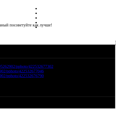
аный посоветуйте как лучше!
 башка неварит!
6795262902/pphoto/422532677302
62902/pphoto/422532677046
62902/pphoto/422532676790