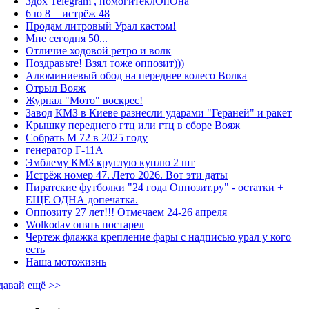
Здох Telegram , помогитеклОпОна
6 ю 8 = истрёж 48
Продам литровый Урал кастом!
Мне сегодня 50...
Отличие ходовой ретро и волк
Поздравьте! Взял тоже оппозит)))
Алюминиевый обод на переднее колесо Волка
Отрыл Вояж
Журнал "Мото" воскрес!
Завод КМЗ в Киеве разнесли ударами "Гераней" и ракет
Крышку переднего гтц или гтц в сборе Вояж
Собрать М 72 в 2025 году
генератор Г-11А
Эмблему КМЗ круглую куплю 2 шт
Истрёж номер 47. Лето 2026. Вот эти даты
Пиратские футболки "24 года Оппозит.ру" - остатки +
ЕЩЁ ОДНА допечатка.
Оппозиту 27 лет!!! Отмечаем 24-26 апреля
Wolkodav опять постарел
Чертеж флажка крепление фары с надписью урал у кого
есть
Наша мотожизнь
давай ещё >>