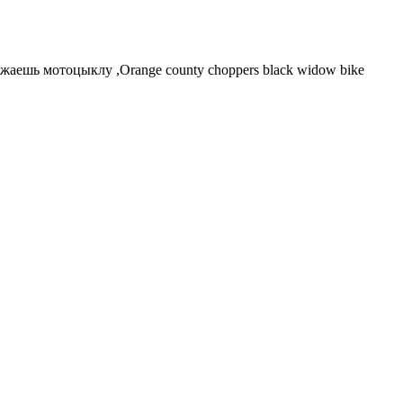
жаешь мотоцыклу ,Orange county choppers black widow bike