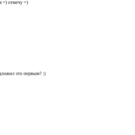
 =) отмечу =)
дложил это первым? :)