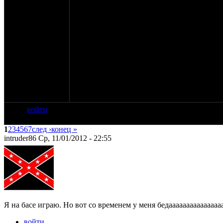
Зелёный - за подзуживание участников кон
Scull - за мешки
Kotik-Bratik с корешем - за то что приехал
M-62 - за исполнение рок программы под а
Участников конкурса - за то что проявили 
Ну и всем остальным, кто приехал - за то ч
Также продаются остатки маек. Доступны б
Картинки:
цена - 600 руб, с учётом того, что пересыл
войти
1
2
3
4
5
6
7
след ›
конец »
intruder86 Ср, 11/01/2012 - 22:55
Я на басе играю. Но вот со временем у меня бедаааааааааааааааааааа
войти