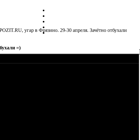
PPOZIT.RU, угар в Фрязино. 29-30 апреля. Зачётно отбухали
бухали =)
. Тему можно делать уже не такой важной (т.е. скинуть с топа)
.
аек
ли с бидоном и кучу пива
айды в Фрязино
всю тусу
МЕНЯ ТВОЙ РЮКЗАК, ты его забыл!