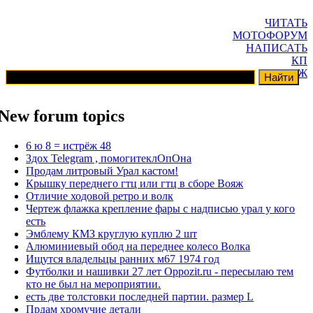
ЧИТАТЬ
МОТОФОРУМ
НАПИСАТЬ
КП
ГАРАЖ
New forum topics
6 ю 8 = истрёж 48
Здох Telegram , помогитеклОпОна
Продам литровый Урал кастом!
Крышку переднего гтц или гтц в сборе Вояж
Отличие ходовой ретро и волк
Чертеж флажка крепление фары с надписью урал у кого
есть
Эмблему КМЗ круглую куплю 2 шт
Алюминиевый обод на переднее колесо Волка
Ищутся владельцы ранних м67 1974 год
Футболки и нашивки 27 лет Oppozit.ru - пересылаю тем
кто не был на мероприятии.
есть две толстовки последней партии. размер L
Прдам хромучие детали