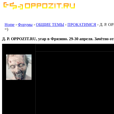
Home
›
Форумы
›
ОБЩИЕ ТЕМЫ
›
ПРОКАТИМСЯ
› Д. Р. O
=)
Д. Р. OPPOZIT.RU, угар в Фрязино. 29-30 апреля. Зачётно от
оппозитчик
11-01-12 9:58
AntoniGutslasher
Итак, всё круто состоялось, как мне кажется
=)
Друзья, скидывайте в тему ссылки на фотки
Итак, THANX-ы
на сайте: авг-07
Донск - за разрул с пансионатом и дизайн м
нахождение:
Timandc - за адский мопед, перевоз кастрю
Измайлово,
Кузьмич - за стэнды и фаер шоу
Семёновская!
Изя_Райдер - за перевоз линии и прочей б
Thundercat - за увоз этой всей байды назад
Barovit - за покупку вкусного шашлыка на 
Wild Dimon - за то что собрал прайс. У 