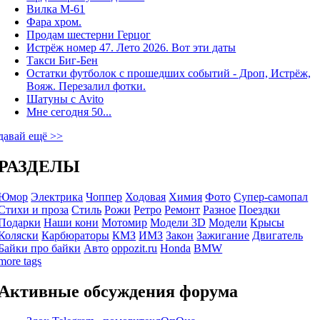
Вилка М-61
Фара хром.
Продам шестерни Герцог
Истрёж номер 47. Лето 2026. Вот эти даты
Такси Биг-Бен
Остатки футболок с прошедших событий - Дроп, Истрёж,
Вояж. Перезалил фотки.
Шатуны с Avito
Мне сегодня 50...
давай ещё >>
РАЗДЕЛЫ
Юмор
Электрика
Чоппер
Ходовая
Химия
Фото
Супер-самопал
Стихи и проза
Стиль
Рожи
Ретро
Ремонт
Разное
Поездки
Подарки
Наши кони
Мотомир
Модели 3D
Модели
Крысы
Коляски
Карбюраторы
КМЗ
ИМЗ
Закон
Зажигание
Двигатель
Байки про байки
Авто
oppozit.ru
Honda
BMW
more tags
Активные обсуждения форума