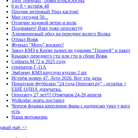
Здох Telegram , помогитеклОпОна
6 ю 8 = истрёж 48
Продам литровый Урал кастом!
Мне сегодня 50...
Отличие ходовой ретро и волк
Поздравьте! Взял тоже оппозит)))
Алюминиевый обод на переднее колесо Волка
Отрыл Вояж
Журнал "Мото" воскрес!
Завод КМЗ в Киеве разнесли ударами "Гераней" и ракет
Крышку переднего гтц или гтц в сборе Вояж
Собрать М 72 в 2025 году
генератор Г-11А
Эмблему КМЗ круглую куплю 2 шт
Истрёж номер 47. Лето 2026. Вот эти даты
Пиратские футболки "24 года Оппозит.ру" - остатки +
ЕЩЁ ОДНА допечатка.
Оппозиту 27 лет!!! Отмечаем 24-26 апреля
Wolkodav опять постарел
Чертеж флажка крепление фары с надписью урал у кого
есть
Наша мотожизнь
давай ещё >>