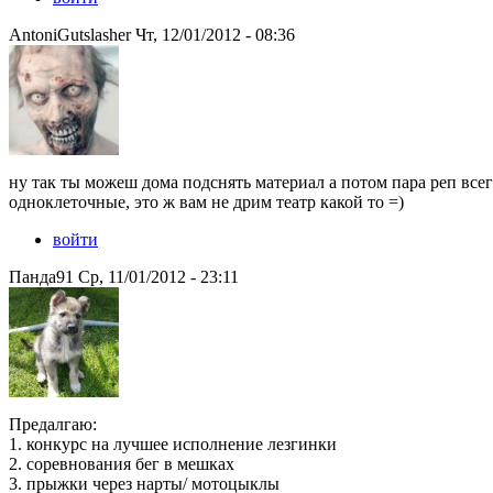
AntoniGutslasher Чт, 12/01/2012 - 08:36
ну так ты можеш дома подснять материал а потом пара реп всег
одноклеточные, это ж вам не дрим театр какой то =)
войти
Панда91 Ср, 11/01/2012 - 23:11
Предалгаю:
1. конкурс на лучшее исполнение лезгинки
2. соревнования бег в мешках
3. прыжки через нарты/ мотоцыклы