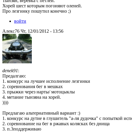
Тынзян, веревка с петлей.
Хорей шест которым погоняют оленей.
Про лезгинку пошутил конечно ;)
войти
Алекс76 Чт, 12/01/2012 - 13:56
denek91
:
Предалгаю:
1. конкурс на лучшее исполнение лезгинки
2. соревнования бег в мешках
3. прыжки через нарты/ мотоцыклы
4. метание тынзяна на хорей.
))))
Предлагаю альтернативный вариант :)
1. конкурс на дутие в глушитель "а-ля дудочка" с попыткой и
2. соревнование на бег в ржавых колясках без днища
3. п.3поддерживаю