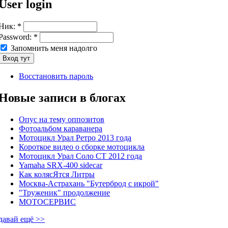
User login
Ник:
*
Password:
*
Запомнить меня надолго
Восстановить пароль
Новые записи в блогах
Опус на тему оппозитов
Фотоальбом караванера
Мотоцикл Урал Ретро 2013 года
Короткое видео о сборке мотоцикла
Мотоцикл Урал Соло СТ 2012 года
Yamaha SRX-400 sidecar
Как колясЯтся Литры
Москва-Астрахань "Бутерброд с икрой"
"Труженик" продолжение
МОТОСЕРВИС
давай ещё >>