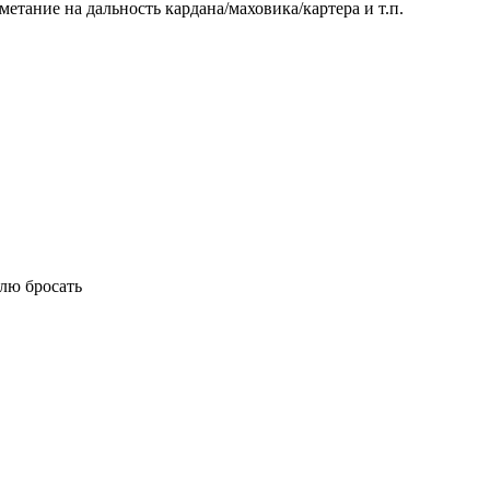
етание на дальность кардана/маховика/картера и т.п.
млю бросать