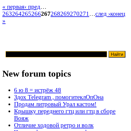
« первая
‹ пред
…
263
264
265
266
267
268
269
270
271
…
след ›
конец
»
New forum topics
6 ю 8 = истрёж 48
Здох Telegram , помогитеклОпОна
Продам литровый Урал кастом!
Крышку переднего гтц или гтц в сборе
Вояж
Отличие ходовой ретро и волк