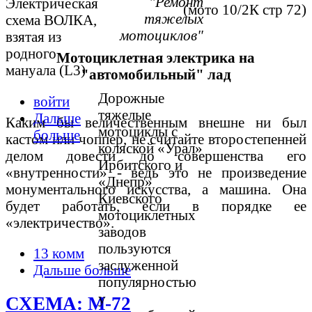
"Ремонт
Электрическая
(мото 10/2К стр 72)
тяжелых
схема ВОЛКА,
мотоциклов"
взятая из
родного
Мотоциклетная электрика на
мануала (L3)
"автомобильный" лад
Дорожные
войти
тяжелые
Дальше
Каким бы величественным внешне ни был
мотоциклы с
больше
кастом или чоппер, не считайте второстепенней
коляской «Урал»
делом довести до совершенства его
Ирбитского и
«внутренности» - ведь это не произведение
«Днепр»
монументального искусства, а машина. Она
Киевского
будет работать, если в порядке ее
мотоциклетных
«электричество».
заводов
пользуются
13 комм
заслуженной
Дальше больше
популярностью
у
СХЕМА: М-72