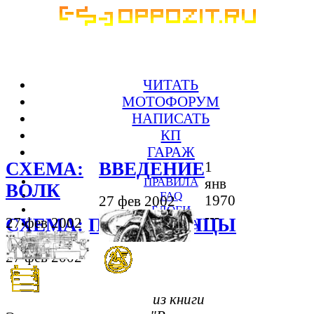
ЧИТАТЬ
МОТОФОРУМ
НАПИСАТЬ
КП
ГАРАЖ
СХЕМА:
ВВЕДЕНИЕ
1
ПРАВИЛА
янв
ВОЛК
FAQ
1970
27 фев 2002
БЛОГИ
---
СХЕМА: ПРЯЧЬ КОНЦЫ
27 фев 2002
ЗАКРОМА
27 фев 2002
из книги