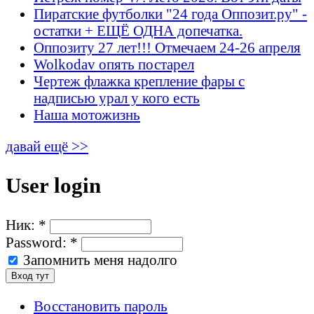
Пиратские футболки "24 года Оппозит.ру" -
остатки + ЕЩЁ ОДНА допечатка.
Оппозиту 27 лет!!! Отмечаем 24-26 апреля
Wolkodav опять постарел
Чертеж флажка крепление фары с
надписью урал у кого есть
Наша мотожизнь
давай ещё >>
User login
Ник:
*
Password:
*
Запомнить меня надолго
Восстановить пароль