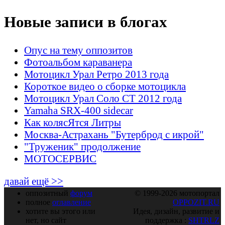
Новые записи в блогах
Опус на тему оппозитов
Фотоальбом караванера
Мотоцикл Урал Ретро 2013 года
Короткое видео о сборке мотоцикла
Мотоцикл Урал Соло СТ 2012 года
Yamaha SRX-400 sidecar
Как колясЯтся Литры
Москва-Астрахань "Бутерброд с икрой"
"Труженик" продолжение
МОТОСЕРВИС
давай ещё >>
оппозитный
форум
© 1999-2026 мотопортал
полное
оглавление
OPPOZIT.RU
хотите вы этого или
Идея, дизайн, развитие и
нет, но сайт
поддержка :
SHTRLZ