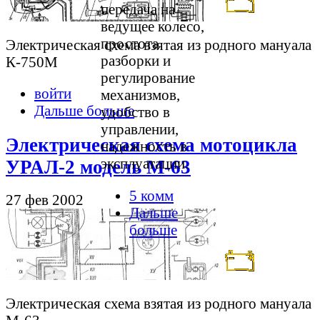
передача на
ведущее колесо,
простота
Электрическая схема взятая из родного мануала
разборки и
К-750М
регулирование
войти
механизмов,
Дальше больше
удобство в
управлении,
Электрическая схема мотоцикла
надежность в
эксплуатации.
УРАЛ-2 модель М-63
5 комм
27 фев 2002
Дальше
больше
Электрическая схема взятая из родного мануала