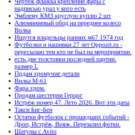
Чертеж флажка крепление фары с
надписью урал у кого есть
Эмблему КМЗ круглую куплю 2 шт
Алюминиевый обод на переднее колесо
Волка
Ищутся владельцы ранних м67 1974 год
Футболки и нашивки 27 лет Oppozit.ru -
пересылаю тем кто не был на мероприятии.
есть две толстовки последней партии.
размер L
Прдам хромучие детали
Вилка М-61
Фара хром.
Продам шестерни Герцог
Истрёж номер 47. Лето 2026. Вот эти даты
Такси Биг-Бен
Остатки футболок с прошедших событий -
Дроп, Истрёж, Вояж. Перезалил фотки.
Шатуны с Avito