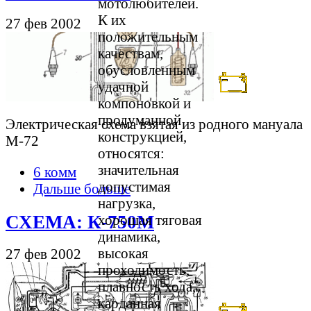
мотолюбителей.
К их
27 фев 2002
положительным
качествам,
обусловленным
удачной
компоновкой и
продуманной
Электрическая схема взятая из родного мануала
конструкцией,
М-72
относятся:
значительная
6 комм
допустимая
Дальше больше
нагрузка,
СХЕМА: К-750М
хорошая тяговая
динамика,
высокая
27 фев 2002
проходимость,
плавность хода,
карданная