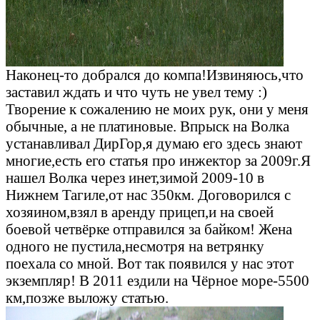
Наконец-то добрался до компа!Извиняюсь,что
заставил ждать и что чуть не увел тему :)
Творение к сожалению не моих рук, они у меня
обычные, а не платиновые. Впрыск на Волка
устанавливал ДирГор,я думаю его здесь знают
многие,есть его статья про инжектор за 2009г.Я
нашел Волка через инет,зимой 2009-10 в
Нижнем Тагиле,от нас 350км. Договорился с
хозяином,взял в аренду прицеп,и на своей
боевой четвёрке отправился за байком! Жена
одного не пустила,несмотря на ветрянку
поехала со мной. Вот так появился у нас этот
экземпляр! В 2011 ездили на Чёрное море-5500
км,позже выложу статью.