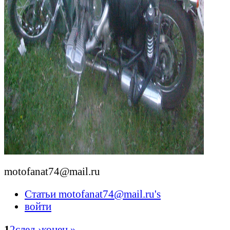
motofanat74@mail.ru
Статьи motofanat74@mail.ru's
войти
1
2
след ›
конец »