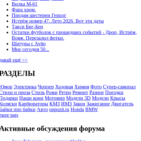
Вилка М-61
Фара хром.
Продам шестерни Герцог
Истрёж номер 47. Лето 2026. Вот эти даты
Такси Биг-Бен
Остатки футболок с прошедших событий - Дроп, Истрёж,
Вояж. Перезалил фотки.
Шатуны с Avito
Мне сегодня 50...
давай ещё >>
РАЗДЕЛЫ
Юмор
Электрика
Чоппер
Ходовая
Химия
Фото
Супер-самопал
Стихи и проза
Стиль
Рожи
Ретро
Ремонт
Разное
Поездки
Подарки
Наши кони
Мотомир
Модели 3D
Модели
Крысы
Коляски
Карбюраторы
КМЗ
ИМЗ
Закон
Зажигание
Двигатель
Байки про байки
Авто
oppozit.ru
Honda
BMW
more tags
Активные обсуждения форума