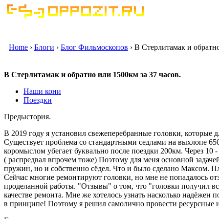
Home
›
Блоги
›
Блог Фильмоскопов
› В Стерлитамак и обратно
В Стерлитамак и обратно или 1500км за 37 часов.
Наши кони
Поездки
Предыстория.
В 2019 году я установил свежеперебранные головки, которые 
Существует проблема со стандартными седлами на выхлопе 650
коромыслом убегает буквально после поездки 200км. Через 10 -
( распредвал впрочем тоже) Поэтому для меня основной задаче
пружин, но и собственно сёдел. Что и было сделано Максом. П
Сейчас многие ремонтируют головки, но мне не попадалось от
проделанной работы. "Отзывы" о том, что "головки получил вс
качестве ремонта. Мне же хотелось узнать насколько надёжен 
в принципе! Поэтому я решил самолично провести ресурсные 