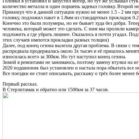
Головки я установил и запустил мотор, но тут же услышал стук
количество металла и один поршень задевал головку. Второй не
Прикинул что в данной ситуации нужно не менее 1.5 - 2 мм пр
головку, подложил пакет в 1.8мм из стандартных прокладок 0.2
Конечно это были полумеры, но не бывает худа без добра. Тепер
человека, который может это сделать. С ним мы пролили камеры
подложить а где убрать лишнее. Оказалось я почти угадал. Под
этих случаев имеются прокладки разных толщин)
Далее, под конец сезона вылезла другая проблема. В связи с т
распредвала продержалась около 3х тысяч и её пришлось менят
износилась всего за 300км. Но тут наступил конец сезона.
Зимой я ремонтами не занимаюсь, поэтому замену втулки на иг
2020 подшипник был установлен и настала пора обкатать все н
Все поездки не стоит описывать, расскажу о трёх более менее 
Первый рассказ.
В Стерлитамак и обратно или 1500км за 37 часов.