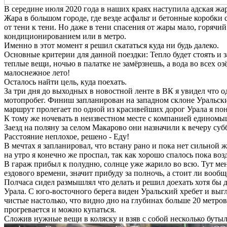
В середине июля 2020 года в наших краях наступила адская жар
Жара в большом городе, где везде асфальт и бетонные коробки
от тени к тени. Но даже в тени спасения от жары мало, горячи
кондиционированием или в метро.
Именно в этот момент я решил скататься куда ни будь далеко.
Основные критерии для данной поездки: Тепло будет стоять и з
теплые вещи, ночью в палатке не замёрзнешь, а вода во всех оз
малоснежное лето!
Осталось найти цель, куда поехать.
За три дня до выходных в новостной ленте в ВК я увидел что 
мотопробег. Финиш запланирован на западном склоне Уральских 
маршрут пролегает по одной из красивейших дорог Урала я поня
К тому же ночевать в неизвестном месте с компанией единомы
Заезд на поляну за селом Макарово они назначили к вечеру су
Расстояние неплохое, решено - Еду!
В мечтах я запланировал, что встану рано и пока нет сильной
на утро я конечно же проспал, так как хорошо спалось пока воз
В гараж прибыл к полудню, солнце уже жарило во всю. Тут мен
ездового времени, значит прибуду за полночь, а стоит ли вообще
Полчаса сидел размышлял что делать и решил доехать хотя бы 
Урала. С юго-восточного берега виден Уральский хребет и вы
чистые настолько, что видно дно на глубинах больше 20 метров
прогревается и можно купаться.
Сложив нужные вещи в коляску и взяв с собой несколько бутыл