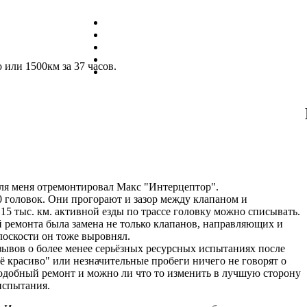
 или 1500км за 37 часов.
для меня отремонтировал Макс "Интерцептор".
 головок. Они прогорают и зазор между клапаном и
 15 тыс. км. активной езды по трассе головку можно списывать.
й ремонта была замена не только клапанов, направляющих и
лоскости он тоже выровнял.
зывов о более менее серьёзных ресурсных испытаниях после
ё красиво" или незначительные пробеги ничего не говорят о
подобный ремонт и можно ли что то изменить в лучшую сторону
испытания.