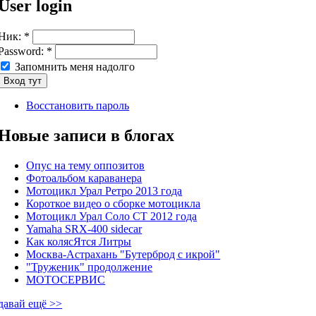
User login
Ник:
*
Password:
*
Запомнить меня надолго
Восстановить пароль
Новые записи в блогах
Опус на тему оппозитов
Фотоальбом караванера
Мотоцикл Урал Ретро 2013 года
Короткое видео о сборке мотоцикла
Мотоцикл Урал Соло СТ 2012 года
Yamaha SRX-400 sidecar
Как колясЯтся Литры
Москва-Астрахань "Бутерброд с икрой"
"Труженик" продолжение
МОТОСЕРВИС
давай ещё >>