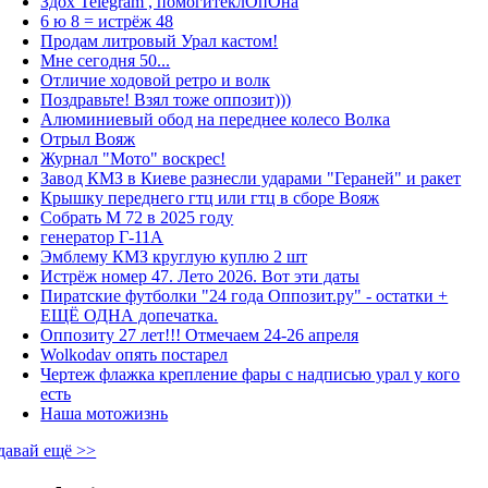
Здох Telegram , помогитеклОпОна
6 ю 8 = истрёж 48
Продам литровый Урал кастом!
Мне сегодня 50...
Отличие ходовой ретро и волк
Поздравьте! Взял тоже оппозит)))
Алюминиевый обод на переднее колесо Волка
Отрыл Вояж
Журнал "Мото" воскрес!
Завод КМЗ в Киеве разнесли ударами "Гераней" и ракет
Крышку переднего гтц или гтц в сборе Вояж
Собрать М 72 в 2025 году
генератор Г-11А
Эмблему КМЗ круглую куплю 2 шт
Истрёж номер 47. Лето 2026. Вот эти даты
Пиратские футболки "24 года Оппозит.ру" - остатки +
ЕЩЁ ОДНА допечатка.
Оппозиту 27 лет!!! Отмечаем 24-26 апреля
Wolkodav опять постарел
Чертеж флажка крепление фары с надписью урал у кого
есть
Наша мотожизнь
давай ещё >>