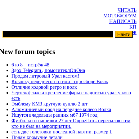
ЧИТАТЬ
МОТОФОРУМ
НАПИСАТЬ
КП
ГАРАЖ
New forum topics
6 ю 8 = истрёж 48
Здох Telegram , помогитеклОпОна
Продам литровый Урал кастом!
Крышку переднего гтц или гтц в сборе Вояж
Отличие ходовой ретро и волк
Чертеж флажка крепление фары с надписью урал у кого
есть
Эмблему КМЗ круглую куплю 2 шт
Алюминиевый обод на переднее колесо Волка
Ищутся владельцы ранних м67 1974 год
Футболки и нашивки 27 лет Oppozit.ru - пересылаю тем
кто не был на мероприятии.
есть две толстовки последней партии. размер L
Прдам хромучие детали