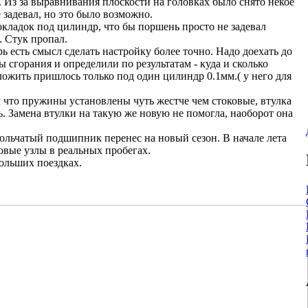
. Из за выравнивания плоскости на головках было снято некое
 задевал, но это было возможно.
окладок под цилиндр, что бы поршень просто не задевал
. Стук пропал.
ь есть смысл сделать настройку более точно. Надо доехать до
 сгорания и определили по результатам - куда и сколько
ложить пришлось только под один цилиндр 0.1мм.( у него для
ем что пружины установлены чуть жестче чем стоковые, втулка
ь. Замена втулки на такую же новую не помогла, наоборот она
ольчатый подшипник перенес на новый сезон. В начале лета
овые узлы в реальных пробегах.
больших поездках.