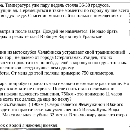
а. Температура уже пару недель стояла 36-38 градусов.
 сущий ад. Перемещаться в такие моменты по городу лучше всего
й воздух везде. Спасение можно найти только в помещениях с
автра и после завтра. Дождей не намечается. Не надо брать
ёрах и реках тёплая! В общем Здравствуй Уральское
один из мотоклубов Челябинска устраивает свой традиционный
гор , не далеко от города Стерлитамак. Увидев, что их
л что прокатиться по ней, да ещё в хорошую погоду - это знак.
шленников всегда лучше, чем одному.
бботы. От меня до этой поляны примерно 750 километров.
 жары попробую проехать максимально возможное расстояние. Но
дух в комнате не нагрелся. После спать стало невозможно.
я начали одолевать сомнения, 750км - это примерно 11 часов
 ехать так далеко, да еще по пеклу?
до оз.Увильды. ( 190км ) Озеро является Жемчужиной Южного
глядит это практически как уменьшенный Иссык-Куль. Воды
. Максимальная глубина 32 метра. В такую жару даже это озеро
ок с водой я наконец выехал!