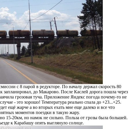
смиссии с 8 парой в редукторе. По началу держал скорость 80
как запланировал, до Макарово. После Каслей дорога пошла через
амаячила грозовая туча. Приложение Яндекс погода почему-то не
лучае - это хорошо! Температура реально спала до +23...+25.
дет ещё жарче а во вторых ехать мне еще далеко и все что
риятных моментов поездки в такую жару.
о 15-20км, но намок не сильно. Польза от грозы была большей.
ъезде к Карабашу опять выглянуло солнце.