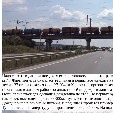
Надо сказать в данной поездке я ехал в стоковом варианте тран
км/ч. Жара при езде оказалась терпимая и решил всё же ехать 
лес и +37 стали казаться как +27. Уже в Каслях на горизонте з
показывало в данном районе осадки, но всё же дождь в данном с
Останавливаться для одевания дождевика не стал. Во первых бу
намокнет, высохнет через 200-300км пути. Это тоже один из п
Дождь пошел в районе Кыштыма, и под ним я пролетел примерн
Тучи снижали температуру на протяжении около 50 км. На под