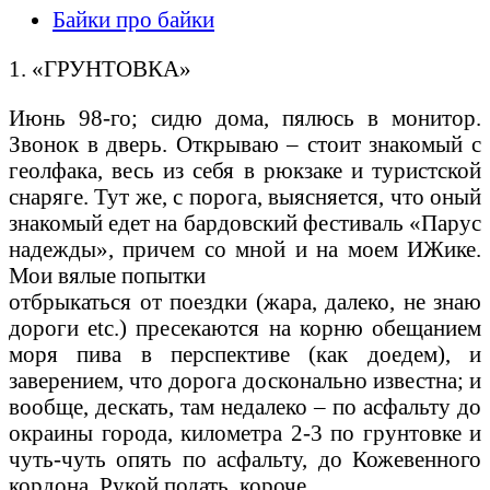
Байки про байки
1. «ГРУНТОВКА»
Июнь 98-го; сидю дома, пялюсь в монитор.
Звонок в дверь. Открываю – стоит знакомый с
геолфака, весь из себя в рюкзаке и туристской
снаряге. Тут же, с порога, выясняется, что оный
знакомый едет на бардовский фестиваль «Парус
надежды», причем со мной и на моем ИЖике.
Мои вялые попытки
отбрыкаться от поездки (жара, далеко, не знаю
дороги etc.) пресекаются на корню обещанием
моря пива в перспективе (как доедем), и
заверением, что дорога досконально известна; и
вообще, дескать, там недалеко – по асфальту до
окраины города, километра 2-3 по грунтовке и
чуть-чуть опять по асфальту, до Кожевенного
кордона. Рукой подать, короче.