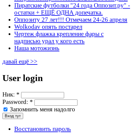
Пиратские футболки "24 года Оппозит.ру" -
остатки + ЕЩЁ ОДНА допечатка.
Оппозиту 27 лет!!! Отмечаем 24-26 апреля
Wolkodav опять постарел
Чертеж флажка крепление фары с
надписью урал у кого есть
Наша мотожизнь
давай ещё >>
User login
Ник:
*
Password:
*
Запомнить меня надолго
Восстановить пароль