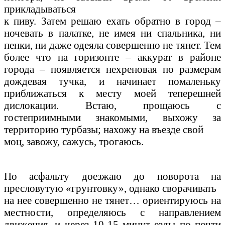
прикладываться
к пиву. Затем решаю ехать обратно в город –
ночевать в палатке, не имея ни спальника, ни
пенки, ни даже одеяла совершенно не тянет. Тем
более что на горизонте – аккурат в районе
города – появляется нехреновая по размерам
дождевая тучка, и начинает помаленьку
приближаться к месту моей теперешней
дислокации. Встаю, прощаюсь с
гостеприимными знакомыми, выхожу за
территорию турбазы; нахожу на въезде свой
моц, завожу, сажусь, трогаюсь.
По асфальту доезжаю до поворота на
пресловутую «грунтовку», однако сворачивать
на нее совершенно не тянет… ориентируюсь на
местности, определяюсь с направлением
движения, и через 10-15 минут езды по почти