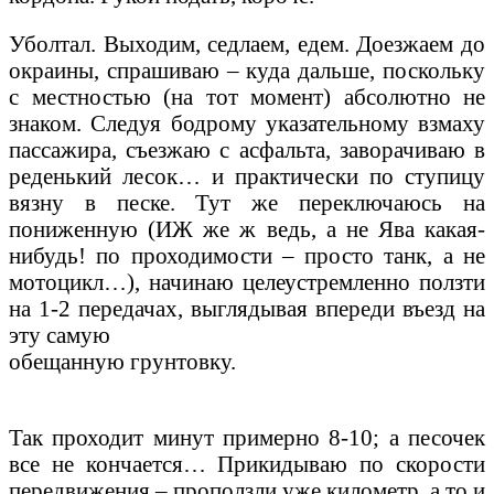
Уболтал. Выходим, седлаем, едем. Доезжаем до
окраины, спрашиваю – куда дальше, поскольку
с местностью (на тот момент) абсолютно не
знаком. Следуя бодрому указательному взмаху
пассажира, съезжаю с асфальта, заворачиваю в
реденький лесок… и практически по ступицу
вязну в песке. Тут же переключаюсь на
пониженную (ИЖ же ж ведь, а не Ява какая-
нибудь! по проходимости – просто танк, а не
мотоцикл…), начинаю целеустремленно ползти
на 1-2 передачах, выглядывая впереди въезд на
эту самую
обещанную грунтовку.
Так проходит минут примерно 8-10; а песочек
все не кончается… Прикидываю по скорости
передвижения – проползли уже километр, а то и