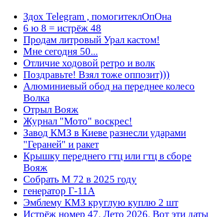
Здох Telegram , помогитеклОпОна
6 ю 8 = истрёж 48
Продам литровый Урал кастом!
Мне сегодня 50...
Отличие ходовой ретро и волк
Поздравьте! Взял тоже оппозит)))
Алюминиевый обод на переднее колесо
Волка
Отрыл Вояж
Журнал "Мото" воскрес!
Завод КМЗ в Киеве разнесли ударами
"Гераней" и ракет
Крышку переднего гтц или гтц в сборе
Вояж
Собрать М 72 в 2025 году
генератор Г-11А
Эмблему КМЗ круглую куплю 2 шт
Истрёж номер 47. Лето 2026. Вот эти даты