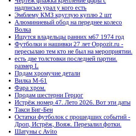
Чертеж флажка крепление фары с
надписью урал у кого есть
Эмблему КМЗ круглую куплю 2 шт
Алюминиевый обод на переднее колесо
Волка
Ищутся владельцы ранних м67 1974 год
Футболки и нашивки 27 лет Oppozit.ru -
пересылаю тем кто не был на мероприятии.
есть две толстовки последней партии.
размер L
Прдам хромучие детали
Вилка М-61
Фара хром.
Продам шестерни Герцог
Истрёж номер 47. Лето 2026. Вот эти даты
Такси Биг-Бен
Остатки футболок с прошедших событий -
Дроп, Истрёж, Вояж. Перезалил фотки.
Шатуны с Avito