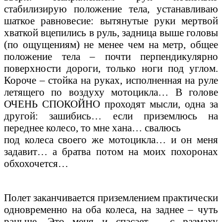
стабилизирую положение тела, устанавливаю
шаткое равновесие: вытянутые руки мертвой
хваткой вцепились в руль, задница выше головы
(по ощущениям) не менее чем на метр, общее
положение тела – почти перпендикулярно
поверхности дороги, только ноги под углом.
Короче – стойка на руках, исполненная на руле
летящего по воздуху мотоцикла… В голове
ОЧЕНЬ СПОКОЙНО проходят мысли, одна за
другой: зашибись… если приземлюсь на
переднее колесо, то мне хана… свалюсь
под колеса своего же мотоцикла… и он меня
задавит… а братва потом на моих похоронах
обхохочется…
Полет заканчивается приземлением практически
одновременно на оба колеса, на заднее – чуть
раньше. Это меня и спасает – с размаху