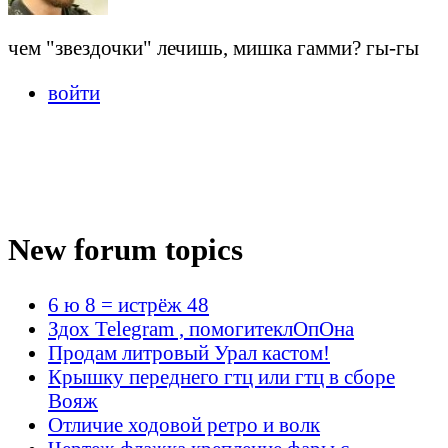
чем "звездочки" лечишь, мишка гамми? гы-гы
войти
New forum topics
6 ю 8 = истрёж 48
Здох Telegram , помогитеклОпОна
Продам литровый Урал кастом!
Крышку переднего гтц или гтц в сборе
Вояж
Отличие ходовой ретро и волк