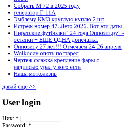
Собрать М 72 в 2025 году
генератор Г-11А
Эмблему КМЗ круглую куплю 2 шт
Истрёж номер 47. Лето 2026. Вот эти даты
Пиратские футболки "24 года Оппозит.ру" -
остатки + ЕЩЁ ОДНА допечатка.
Оппозиту 27 лет!!! Отмечаем 24-26 апреля
Wolkodav опять постарел
Чертеж флажка крепление фары с
надписью урал у кого есть
Наша мотожизнь
давай ещё >>
User login
Ник:
*
Password:
*