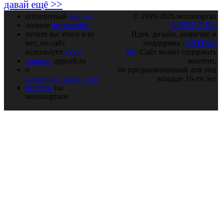
давай ещё >>
оппозитный
форум
© 1999-2026 мотопортал
полное
оглавление
OPPOZIT.RU
хотите вы этого или
Идея, дизайн, развитие и
нет, но сайт
поддержка :
SHTRLZ
использует
куки
16+
Сайт может содержать
закрома
oppozit.ru
контент,
о
не предназначенный для лиц
конфиденциальности
младше 16-ти лет
реклама
на
мотопортале