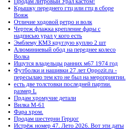
Продам литровый Урал кастом!
Крышку переднего гтц или гтц в сборе
Вояж
Отличие ходовой ретро и волк
Чертеж флажка крепление фары с
надписью урал у кого есть
Эмблему КМЗ круглую куплю 2 шт
Алюминиевый обод на переднее колесо
Волка
Ищутся владельцы ранних м67 1974 год
Футболки и нашивки 27 лет Oppozit.ru -
пересылаю тем кто не был на мероприятии.
есть две толстовки последней партии.
размер L
Прдам хромучие детали
Вилка М-61
Фара хром.
Продам шестерни Герцог
Истрёж номер 47. Лето 2026. Вот эти даты