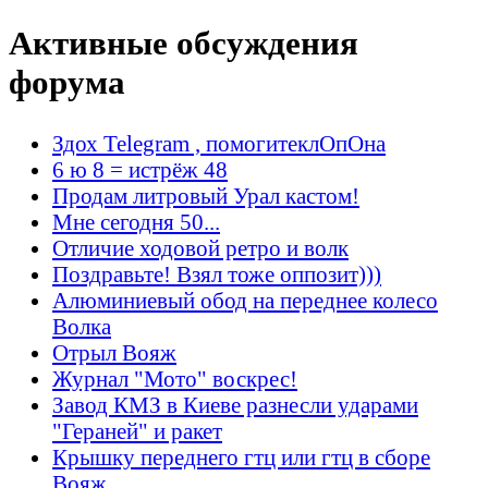
Активные обсуждения
форума
Здох Telegram , помогитеклОпОна
6 ю 8 = истрёж 48
Продам литровый Урал кастом!
Мне сегодня 50...
Отличие ходовой ретро и волк
Поздравьте! Взял тоже оппозит)))
Алюминиевый обод на переднее колесо
Волка
Отрыл Вояж
Журнал "Мото" воскрес!
Завод КМЗ в Киеве разнесли ударами
"Гераней" и ракет
Крышку переднего гтц или гтц в сборе
Вояж