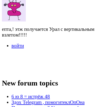
епта,! этж получается Урал с вертикальным
взлетом!!!!!
войти
New forum topics
6 ю 8 = истрёж 48
Здох Telegram , помогитеклОпОна