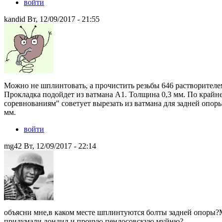
войти
kandid Вт, 12/09/2017 - 21:55
Можно не шплинтовать, а прочистить резьбы 646 растворителем
Прокладка подойдет из ватмана А1. Толщина 0,3 мм. По крайн
соревнованиям" советует вырезать из ватмана для задней опоры
мм.
войти
mg42 Вт, 12/09/2017 - 22:14
объясни мне,в каком месте шплинтуются болты задней опоры?М
придумали дондил и прочую пендосовскую муйню?