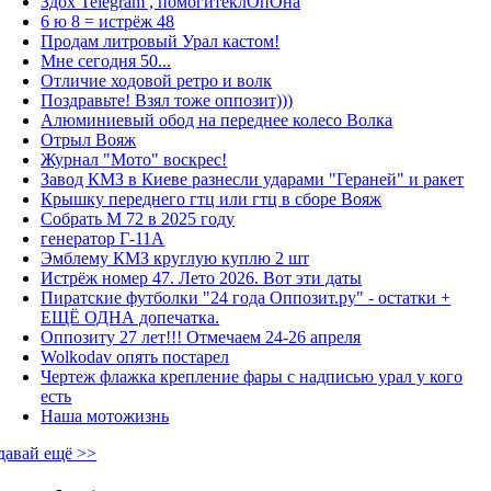
Здох Telegram , помогитеклОпОна
6 ю 8 = истрёж 48
Продам литровый Урал кастом!
Мне сегодня 50...
Отличие ходовой ретро и волк
Поздравьте! Взял тоже оппозит)))
Алюминиевый обод на переднее колесо Волка
Отрыл Вояж
Журнал "Мото" воскрес!
Завод КМЗ в Киеве разнесли ударами "Гераней" и ракет
Крышку переднего гтц или гтц в сборе Вояж
Собрать М 72 в 2025 году
генератор Г-11А
Эмблему КМЗ круглую куплю 2 шт
Истрёж номер 47. Лето 2026. Вот эти даты
Пиратские футболки "24 года Оппозит.ру" - остатки +
ЕЩЁ ОДНА допечатка.
Оппозиту 27 лет!!! Отмечаем 24-26 апреля
Wolkodav опять постарел
Чертеж флажка крепление фары с надписью урал у кого
есть
Наша мотожизнь
давай ещё >>