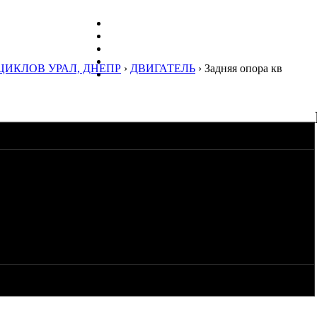
ЦИКЛОВ УРАЛ, ДНЕПР
›
ДВИГАТЕЛЬ
› Задняя опора кв
оче после 4 лет отсутствия тяжелых мотоциклов, решил купить
непр, но такой байды не встречал. Короче купил мот, прикатил
овы в сборе, цилиндры и поршни с пальцами и втулками. Запы
зад и сейчас пришлись кстати. Вырубил новые прокладки под
з на маховике в 9.5мм от вмт по поршню, поставил по ней
 из за кривых штанг пришлось делать 0.1мм.