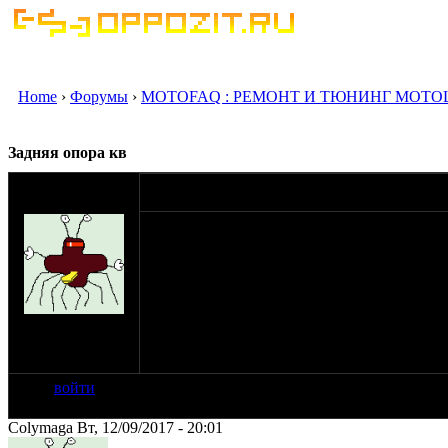
Home
›
Форумы
›
MOTOFAQ : РЕМОНТ И ТЮНИНГ МОТО
Задняя опора кв
оппозитчик
12-09-17 19:54
Colymaga
Здравствуйте, уважаемые оппозитчики. Кор
урала совнархоза. В юности был и урал и д
на веревке. Поставил новые советские гол
покупались одним дедком больше 20 лет на
карбы из толстого паронита, набил метку р
зажигу. Отрегулировал тепловые зазоры, но
на сайте: сен-17
нахождение:
Ярославль
войти
Colymaga Вт, 12/09/2017 - 20:01