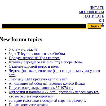
ЧИТАТЬ
МОТОФОРУМ
НАПИСАТЬ
КП
ГАРАЖ
New forum topics
6 ю 8 = истрёж 48
Здох Telegram , помогитеклОпОна
Продам литровый Урал кастом!
Крышку переднего гтц или гтц в сборе Вояж
Отличие ходовой ретро и волк
Чертеж флажка крепление фары с надписью урал у кого
есть
Эмблему КМЗ круглую куплю 2 шт
Алюминиевый обод на переднее колесо Волка
Ищутся владельцы ранних м67 1974 год
Футболки и нашивки 27 лет Oppozit.ru - пересылаю тем
кто не был на мероприятии.
есть две толстовки последней партии. размер L
Прдам хромучие детали