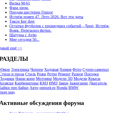
Вилка М-61
Фара хром.
Продам шестерни Герцог
Истрёж номер 47. Лето 2026. Вот эти даты
Такси Биг-Бен
Остатки футболок с прошедших событий - Дроп, Истрёж,
Вояж. Перезалил фотки.
Шатуны с Avito
Мне сегодня 50...
давай ещё >>
РАЗДЕЛЫ
Юмор
Электрика
Чоппер
Ходовая
Химия
Фото
Супер-самопал
Стихи и проза
Стиль
Рожи
Ретро
Ремонт
Разное
Поездки
Подарки
Наши кони
Мотомир
Модели 3D
Модели
Крысы
Коляски
Карбюраторы
КМЗ
ИМЗ
Закон
Зажигание
Двигатель
Байки про байки
Авто
oppozit.ru
Honda
BMW
more tags
Активные обсуждения форума