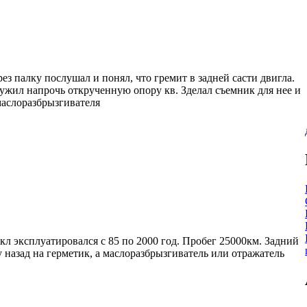
рез палку послушал и понял, что гремит в задней састи двигла.
ружил напрочь открученную опору кв. Зделал съемник для нее и
маслоразбрызгивателя
икл эксплуатировался с 85 по 2000 год. Пробег 25000км. Задний
назад на герметик, а маслоразбрызгиватель или отражатель