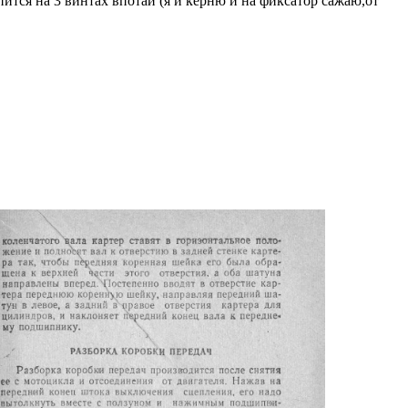
ся на 3 винтах впотай (я и керню и на фиксатор сажаю,от