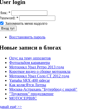
User login
Ник:
*
Password:
*
Запомнить меня надолго
Восстановить пароль
Новые записи в блогах
Опус на тему оппозитов
Фотоальбом караванера
Мотоцикл Урал Ретро 2013 года
Короткое видео о сборке мотоцикла
Мотоцикл Урал Соло СТ 2012 года
Yamaha SRX-400 sidecar
Как колясЯтся Литры
Москва-Астрахань "Бутерброд с икрой"
"Труженик" продолжение
МОТОСЕРВИС
давай ещё >>