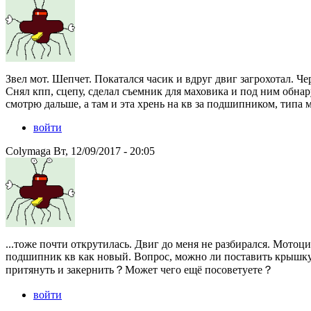
Звел мот. Шепчет. Покатался часик и вдруг двиг загрохотал. Че
Снял кпп, сцепу, сделал съемник для маховика и под ним обна
смотрю дальше, а там и эта хрень на кв за подшипником, типа 
войти
Colymaga Вт, 12/09/2017 - 20:05
...тоже почти открутилась. Двиг до меня не разбирался. Мотоц
подшипник кв как новый. Вопрос, можно ли поставить крышку 
притянуть и закернить？Может чего ещё посоветуете？
войти