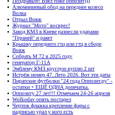
Поздравьте! Взял тоже оппозит)))
Алюминиевый обод на переднее колесо
Волка
Отрыл Вояж
Журнал "Мото" воскрес!
Завод КМЗ в Киеве разнесли ударами
"Гераней" и ракет
Крышку переднего гтц или гтц в сборе
Вояж
Собрать М 72 в 2025 году
генератор Г-11А
Эмблему КМЗ круглую куплю 2 шт
Истрёж номер 47. Лето 2026. Вот эти даты
Пиратские футболки "24 года Оппозит.ру" -
остатки + ЕЩЁ ОДНА допечатка.
Оппозиту 27 лет!!! Отмечаем 24-26 апреля
Wolkodav опять постарел
Чертеж флажка крепление фары с
надписью урал у кого есть