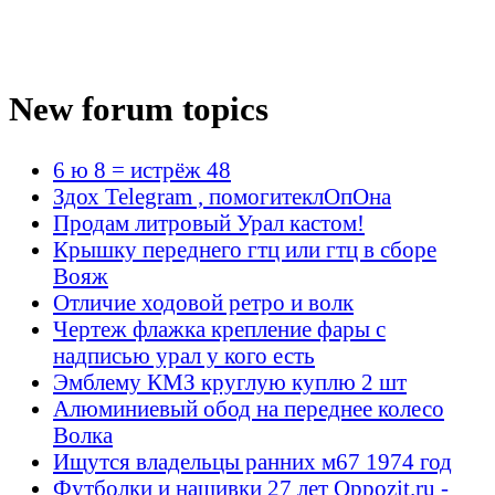
New forum topics
6 ю 8 = истрёж 48
Здох Telegram , помогитеклОпОна
Продам литровый Урал кастом!
Крышку переднего гтц или гтц в сборе
Вояж
Отличие ходовой ретро и волк
Чертеж флажка крепление фары с
надписью урал у кого есть
Эмблему КМЗ круглую куплю 2 шт
Алюминиевый обод на переднее колесо
Волка
Ищутся владельцы ранних м67 1974 год
Футболки и нашивки 27 лет Oppozit.ru -