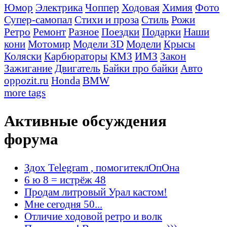
Юмор
Электрика
Чоппер
Ходовая
Химия
Фото
Супер-самопал
Стихи и проза
Стиль
Рожи
Ретро
Ремонт
Разное
Поездки
Подарки
Наши
кони
Мотомир
Модели 3D
Модели
Крысы
Коляски
Карбюраторы
КМЗ
ИМЗ
Закон
Зажигание
Двигатель
Байки про байки
Авто
oppozit.ru
Honda
BMW
more tags
Активные обсуждения
форума
Здох Telegram , помогитеклОпОна
6 ю 8 = истрёж 48
Продам литровый Урал кастом!
Мне сегодня 50...
Отличие ходовой ретро и волк