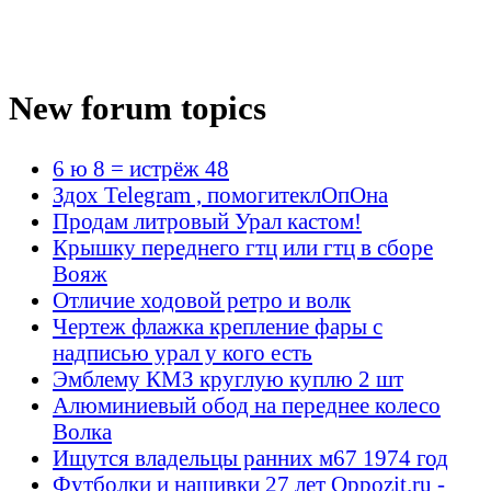
New forum topics
6 ю 8 = истрёж 48
Здох Telegram , помогитеклОпОна
Продам литровый Урал кастом!
Крышку переднего гтц или гтц в сборе
Вояж
Отличие ходовой ретро и волк
Чертеж флажка крепление фары с
надписью урал у кого есть
Эмблему КМЗ круглую куплю 2 шт
Алюминиевый обод на переднее колесо
Волка
Ищутся владельцы ранних м67 1974 год
Футболки и нашивки 27 лет Oppozit.ru -