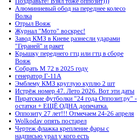
Поздравьте! Взял тоже оппозит)))
Алюминиевый обод на переднее колесо
Волка
Отрыл Вояж
Журнал "Мото" воскрес!
Завод КМЗ в Киеве разнесли ударами
"Гераней" и ракет
Крышку переднего гтц или гтц в сборе
Вояж
Собрать М 72 в 2025 году
генератор Г-11А
Эмблему КМЗ круглую куплю 2 шт
Истрёж номер 47. Лето 2026. Вот эти даты
Пиратские футболки "24 года Оппозит.ру" -
остатки + ЕЩЁ ОДНА допечатка.
Оппозиту 27 лет!!! Отмечаем 24-26 апреля
Wolkodav опять постарел
Чертеж флажка крепление фары с
надписью урал у кого есть