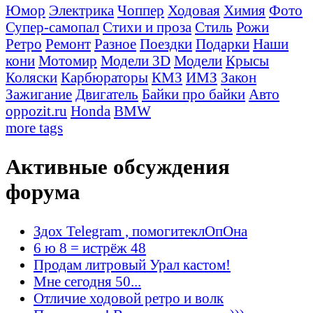
Юмор
Электрика
Чоппер
Ходовая
Химия
Фото
Супер-самопал
Стихи и проза
Стиль
Рожи
Ретро
Ремонт
Разное
Поездки
Подарки
Наши
кони
Мотомир
Модели 3D
Модели
Крысы
Коляски
Карбюраторы
КМЗ
ИМЗ
Закон
Зажигание
Двигатель
Байки про байки
Авто
oppozit.ru
Honda
BMW
more tags
Активные обсуждения
форума
Здох Telegram , помогитеклОпОна
6 ю 8 = истрёж 48
Продам литровый Урал кастом!
Мне сегодня 50...
Отличие ходовой ретро и волк